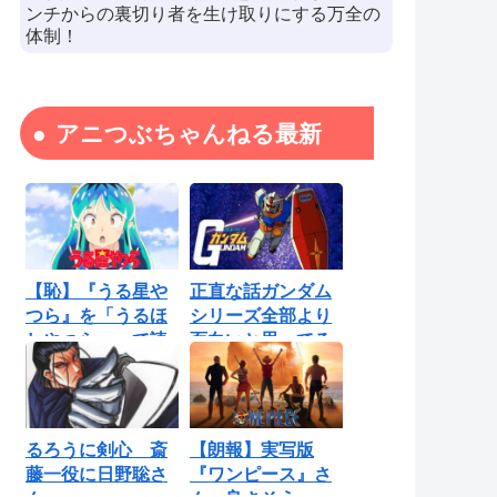
ンチからの裏切り者を生け取りにする万全の
体制！
アニつぶちゃんねる最新
【恥】『うる星や
正直な話ガンダム
つら』を「うるほ
シリーズ全部より
しやつら」って読
面白いと思ってる
んでたわ…勘...
ロボットアニ...
るろうに剣心 斎
【朗報】実写版
藤一役に日野聡さ
『ワンピース』さ