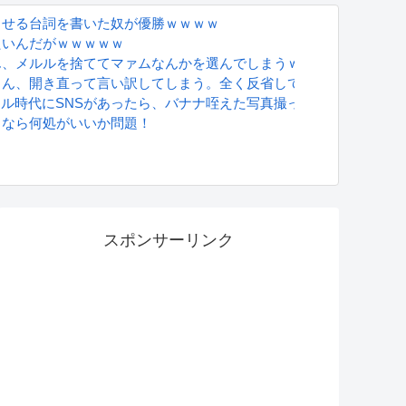
させる台詞を書いた奴が優勝ｗｗｗｗ
たいんだがｗｗｗｗｗ
ん、メルルを捨ててマァムなんかを選んでしまうｗｗｗ
さん、開き直って言い訳してしまう。全く反省してないと話題に
グラドル時代にSNSがあったら、バナナ咥えた写真撮ってたと思う」
るなら何処がいいか問題！
S
スポンサーリンク