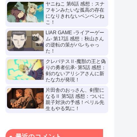
ヤニねこ 第6話 感想：スナ
フキンみたいな孤高の存在
になりきれないペンペンね
こ！
LIAR GAME -ライアーゲー
ム- 第17話 感想：秋山さん
の逆転の策がバレちゃっ
た！
クレバテスⅡ-魔獣の王と偽
りの勇者伝承- 第5話 感想：
剣のないアリシアさんに新
たな力が発現！
片田舎のおっさん、剣聖に
なるⅡ 第5話 感想：ついに
親子対決の予感！ベリル先
生もやる気に！
最近のコメント