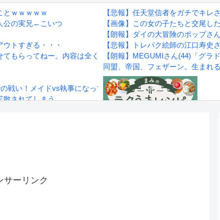
ことｗｗｗｗｗ
【悲報】任天堂信者をガチでキレ
人公の実兄←こいつ
【画像】この女の子たちと交尾し
【朗報】ダイの大冒険のポップさ
アウトすぎる・・・
【悲報】トレパク絵師の江口寿史
せてもらってねー。内容は全く変わらないから」→結果ｗｗｗ
【朗報】MEGUMIさん(44)「
同盟、帝国、フェザーン。生まれ
士の戦い！メイドvs執事になってる！
拡散されてしまう…
wwwwwwwww
Powered by livedoor 相互RS
感想
ンサーリンク