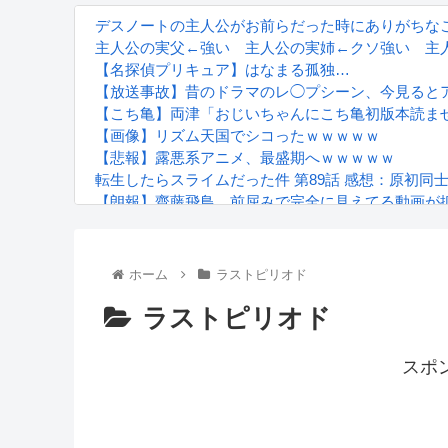
デスノートの主人公がお前らだった時にありがちな
主人公の実父←強い 主人公の実姉←クソ強い 主
【名探偵プリキュア】はなまる孤独…
【放送事故】昔のドラマのレ◯プシーン、今見ると
【こち亀】両津「おじいちゃんにこち亀初版本読ま
【画像】リズム天国でシコったｗｗｗｗｗ
【悲報】露悪系アニメ、最盛期へｗｗｗｗｗ
転生したらスライムだった件 第89話 感想：原初同
【朗報】齋藤飛鳥、前屈みで完全に見えてる動画が
『進撃の巨人』で一番面白いところってｗｗｗｗｗ
【画像】スト6女キャラの水着がエッチwwwwwwwww
るろうに剣心 -明治剣客浪漫譚- 京都動乱 第33話の
ホーム
ラストピリオド
ラストピリオド
スポ
Powered by livedoor 相互RSS