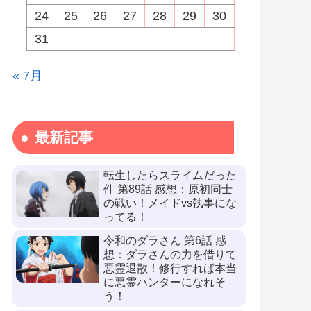
24
25
26
27
28
29
30
31
« 7月
最新記事
転生したらスライムだった
件 第89話 感想：原初同士
の戦い！メイドvs執事にな
ってる！
令和のダラさん 第6話 感
想：ダラさんの力を借りて
悪霊退散！修行すれば本当
に悪霊ハンターになれそ
う！