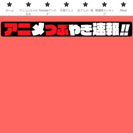
ホーム
アニつぶちゃん
Youtubeアンテ
今期アニメ
全アニメ一覧
🆕週間ランキン
About
ねる
ナ
グ