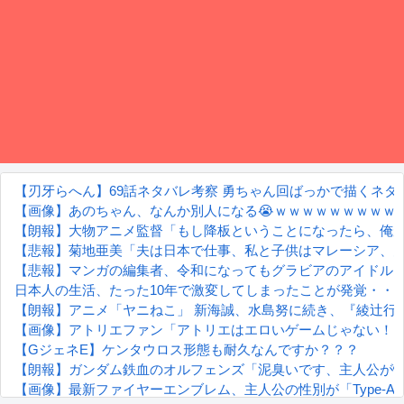
【刃牙らへん】69話ネタバレ考察 勇ちゃん回ばっかで描くネ
【画像】あのちゃん、なんか別人になる😭ｗｗｗｗｗｗｗｗｗ
【朗報】大物アニメ監督「もし降板ということになったら、俺
【悲報】菊地亜美「夫は日本で仕事、私と子供はマレーシア、
【悲報】マンガの編集者、令和になってもグラビアのアイドル
日本人の生活、たった10年で激変してしまったことが発覚・・
【朗報】アニメ「ヤニねこ」 新海誠、水島努に続き、『綾辻行
【画像】アトリエファン「アトリエはエロいゲームじゃない！
【GジェネE】ケンタウロス形態も耐久なんですか？？？
【朗報】ガンダム鉄血のオルフェンズ「泥臭いです、主人公が
【画像】最新ファイヤーエンブレム、主人公の性別が「Type-A」