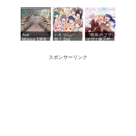
COMPLETE
TSUCHIYA inspi'
BEST
ALBUM “The
NANA(BLACK
Bible 2” -
STONES),OLIVIA
KOTOKO (特
inspi'
典なし)
REIRA(TRAPNEST)
Ave
いきづらい
『映画 ラブラ
Música【通常
部！ 2nd
イブ！蓮ノ空
盤】 - Ave
Single「Dou-
女学院スクー
Mujica
Da? DOING! /
ルアイドルク
REGAIN
ラブ Bloom
スポンサーリンク
AGAIN
Garden
LLLLOVE」
Party』オリジ
(通常盤) - いき
ナルサウンド
づらい部！
トラック
「Petals of
サマーツイン
MYTH & ROID
初音ミク「マ
History」 - 音
テール (TYPE
ベストアルバ
ジカルミライ
楽：藤澤慶昌
C) - ≒JOY (特
ム「
2026」
典なし)
MUSEUM-
OFFICIAL
THE BEST OF
ALBUM - 初音
MYTH ＆
ミク
ROID- 」【初
回限定盤】
『ウマ娘 プリ
ティーダービ
ー』WINNING
LIVE 34 (通常
盤) - V.A.