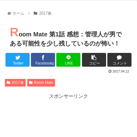
【朗報】齋藤飛鳥、前屈みで完全に見えてる動画が拡散されて
【朗報】MEGUMIさん(44)「グラドル時代にSNSがあったら
ホーム
2017春
『進撃の巨人』で一番面白いところってｗｗｗｗｗ
【画像】スト6女キャラの水着がエッチwwwwwwwwwwwwwww
R
るろうに剣心 -明治剣客浪漫譚- 京都動乱 第33話の感想
oom Mate 第1話 感想：管理人が男で
同盟、帝国、フェザーン。生まれるなら何処がいいか問題！
ある可能性を少し残しているのが怖い！
Twitter
Facebook
LINE
コピー
コメント
0
Powered by livedoor 相互RSS
2017.04.12
2017春
Room Mate
スポンサーリンク