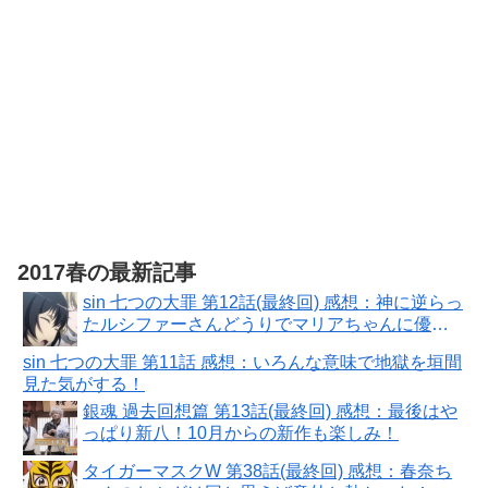
2017春の最新記事
sin 七つの大罪 第12話(最終回) 感想：神に逆らっ
たルシファーさんどうりでマリアちゃんに優し
いわけだ！
sin 七つの大罪 第11話 感想：いろんな意味で地獄を垣間
見た気がする！
銀魂 過去回想篇 第13話(最終回) 感想：最後はや
っぱり新八！10月からの新作も楽しみ！
タイガーマスクW 第38話(最終回) 感想：春奈ち