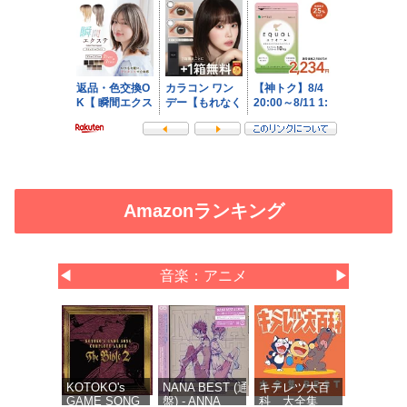
Amazonランキング
◀
音楽：アニメ
▶
KOTOKO's
NANA BEST (通常
キテレツ大百
GAME SONG
盤) - ANNA
科 大全集