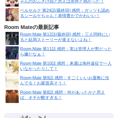
ゃんのおふざけ回と思えば意外と熱かった！
ベルセルク 第24話(最終回) 感想：ガッツも認め
るシールケちゃん！表情豊かでかわいい！
Room Mateの最新記事
Room Mate 第12話(最終回) 感想：三人同時にい
ると結局ストーリーが進まないよね！
Room Mate 第11話 感想：実は管理人が男だった
ら嫌だなぁ！
Room Mate 第10話 感想：来週は海外遠征で一人
いなかったりして！
Room Mate 第9話 感想：すごくいいお屋敷に住
んでる！お家賃高そう！
Room Mate 第8話 感想：何があったかと思え
ば、オチが酷すぎる！