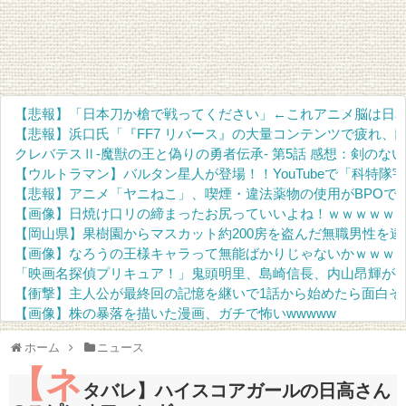
【悲報】「日本刀か槍で戦ってください」←これアニメ脳は日
【悲報】浜口氏「『FF7 リバース』の大量コンテンツで疲れ、
クレバテスⅡ-魔獣の王と偽りの勇者伝承- 第5話 感想：剣の
【ウルトラマン】バルタン星人が登場！！YouTubeで「科特隊
【悲報】アニメ「ヤニねこ」、喫煙・違法薬物の使用がBPOで
【画像】日焼け口リの締まったお尻っていいよね！ｗｗｗｗｗ
【岡山県】果樹園からマスカット約200房を盗んだ無職男性を
【画像】なろうの王様キャラって無能ばかりじゃないかｗｗｗ
「映画名探偵プリキュア！」鬼頭明里、島崎信長、内山昂輝がゲ
【衝撃】主人公が最終回の記憶を継いで1話から始めたら面白そ
【画像】株の暴落を描いた漫画、ガチで怖いwwwww
【朗報】齋藤飛鳥、前屈みで完全に見えてる動画が拡散されて
ホーム
ニュース
【朗報】MEGUMIさん(44)「グラドル時代にSNSがあったら
【ネ
『進撃の巨人』で一番面白いところってｗｗｗｗｗ
タバレ】ハイスコアガールの日高さん
【画像】スト6女キャラの水着がエッチwwwwwwwwwwwwwww