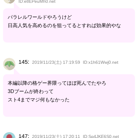
ID:e8EPeuMh0.net
パラレルワールドやろうけど
日高人気を高めるのを狙ってるとすれば効果的やな
145:
2019/11/23(土) 17:19:59
ID:x1h61Wwj0.net
本編以降の格ゲー界隈ってほぼ死んでたやろ
3Dブームが終わって
スト4までマジ何もなかった
147:
2019/11/23(土) 17:20:11
ID:Sq4JKE6S0.net