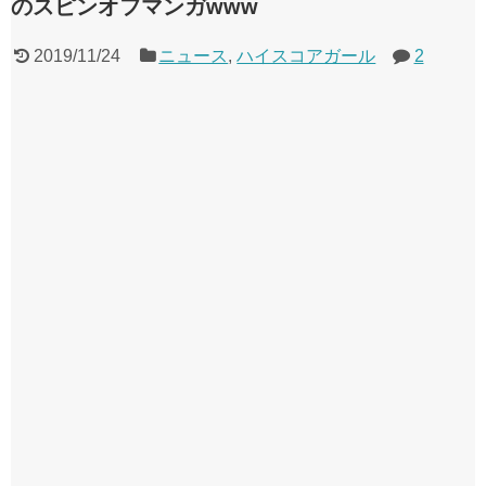
のスピンオフマンガwww
るろうに剣心 -明治剣客浪漫譚- 京都動乱 第33話の感想
同盟、帝国、フェザーン。生まれるなら何処がいいか問題！
2019/11/24
ニュース
,
ハイスコアガール
2
Powered by livedoor 相互RSS