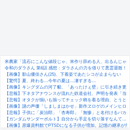
米農家「流石にこんな値段じゃ、米作り辞める人、出るんじゃ
令和のダラさん 第6話 感想：ダラさんの力を借りて悪霊退散
【画像】影山優佳さん(25)、下着姿であたシコが止まらない
【驚愕】夏、終わる…今年の夏は…凄すぎる…
【画像】キングダムの河了貂、「あったけぇ壁」に引き続き更
【悲報】下ネタアナウンスが流れた鉄道会社、声明を発表「当
【悲報】オタクが揃いも揃ってチェック柄を着る理由、とうと
【画像】謎の声優「しましまはかせ」新作ヱロゲのメインヒロ
【悲報】子供に「炭治郎」「杏寿郎」「無惨」と名付けるバカ
【ガンダムサンダーボルト】自分から手足を切り落すなんて…
【画像】原爆資料館でPTSDになる子供が増加。記憶の継承が