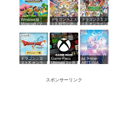
Windows版 |
ドラゴンクエス
ドラゴンクエス
Minecraft (マ
トX 時空の迷い
トX オンライン
インクラフト):
子たち オンラ
オールインワン
Java &
イン
パッケージ
Bedrock
【Amazon.co.jp
version 1-
Edition | オン
限定】お役立ち
8【Amazon.co.jp
ラインコード
アイテムセット
限定】お役立ち
版
配信 |ダウンロ
アイテムセット
ード版
【購入特典】ゲ
ーム内アイテム
ドラゴンクエ
Game Pass
as:9-nine-
「黄金の花びら
ストX オンラ
Ultimate 1ヶ月
ARTEISIA
×10個」 配信 |ダ
イン 無料体験
(Xbox Series
ウンロード版
版[ダウンロー
X|S, Windows,
ド]
Cloud Gaming
スポンサーリンク
Devices, Xbox
One)|オンライ
ンコード版
Polymega コ
Polymega コ
anemoi 初回限
レクション
レクション
定版
Vol.17
Vol.18 RIVAL
GUNBIRD ポ
TURF! ポリメ
リメガ専用ゲ
ガ専用ゲーム
ームソフト 9
ソフト 6タイ
タイトル収録
トル収録