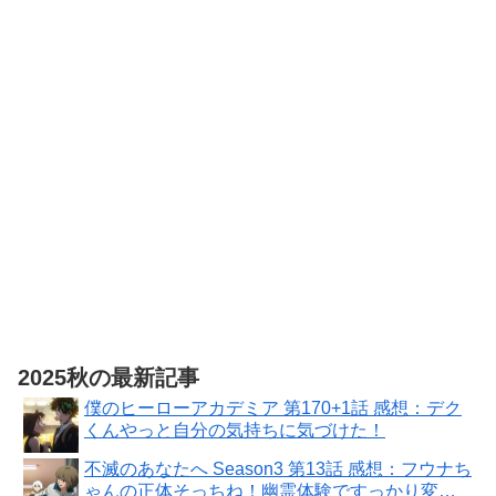
[Steam] メタ
ファー:リファ
ンタジオ|オン
ラインコード
版
2025秋の最新記事
僕のヒーローアカデミア 第170+1話 感想：デク
くんやっと自分の気持ちに気づけた！
不滅のあなたへ Season3 第13話 感想：フウナち
ゃんの正体そっちね！幽霊体験ですっかり変わ