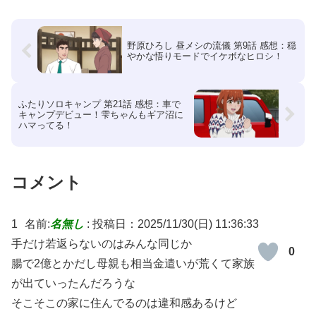
野原ひろし 昼メシの流儀 第9話 感想：穏
やかな悟りモードでイケボなヒロシ！
ふたりソロキャンプ 第21話 感想：車で
キャンプデビュー！雫ちゃんもギア沼に
ハマってる！
コメント
1
名前:
名無し
:
投稿日：2025/11/30(日) 11:36:33
手だけ若返らないのはみんな同じか
0
腸で2億とかだし母親も相当金遣いが荒くて家族
が出ていったんだろうな
そこそこの家に住んでるのは違和感あるけど