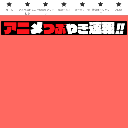
ホーム
アニつぶちゃん
Youtubeアンテ
今期アニメ
全アニメ一覧
🆕週間ランキン
About
ねる
ナ
グ