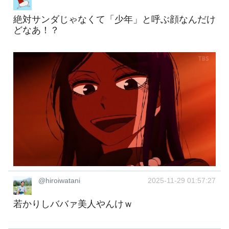
絶対サンダじゃなくて「少年」と呼ぶ顔なんだけ
どなあ！？
@hiroiwatani
2025-11-29 01:57:27
若かりしババァ美人やんけｗ