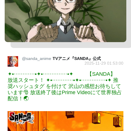
@sanda_anime
TVアニメ『SANDA』公式
2025-11-29 01:53:00
✦•············•✦•··············•✦ 【SANDA】
放送スタート！ ✦•············•✦•··············•✦ 推
奨ハッシュタグ を付けて 沢山の感想お待ちして
います🎅 放送終了後はPrime Videoにて世界独占
配信！🌏