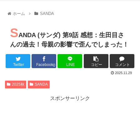
【朗報】齋藤飛鳥、前屈みで完全に見えてる動画が拡散されて
【朗報】MEGUMIさん(44)「グラドル時代にSNSがあったら
ホーム
SANDA
『進撃の巨人』で一番面白いところってｗｗｗｗｗ
【画像】スト6女キャラの水着がエッチwwwwwwwwwwwwwww
S
るろうに剣心 -明治剣客浪漫譚- 京都動乱 第33話の感想
ANDA (サンダ) 第9話 感想：生田目さ
同盟、帝国、フェザーン。生まれるなら何処がいいか問題！
んの過去！母親の影響で歪んでしまった！
Twitter
Facebook
LINE
コピー
コメント
0
Powered by livedoor 相互RSS
2025.11.29
2025秋
SANDA
スポンサーリンク