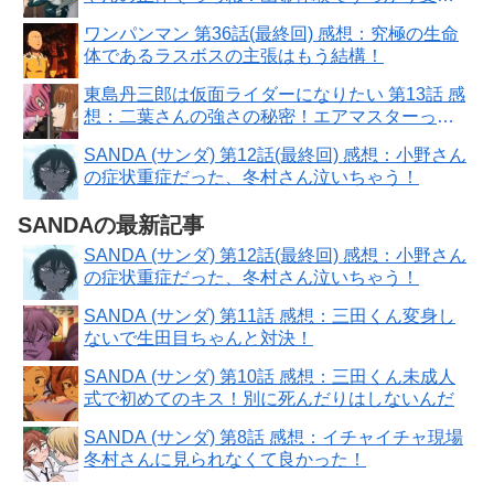
った！
ワンパンマン 第36話(最終回) 感想：究極の生命
体であるラスボスの主張はもう結構！
東島丹三郎は仮面ライダーになりたい 第13話 感
想：二葉さんの強さの秘密！エアマスターって
作品も気になる！
SANDA (サンダ) 第12話(最終回) 感想：小野さん
の症状重症だった、冬村さん泣いちゃう！
SANDAの最新記事
SANDA (サンダ) 第12話(最終回) 感想：小野さん
の症状重症だった、冬村さん泣いちゃう！
SANDA (サンダ) 第11話 感想：三田くん変身し
ないで生田目ちゃんと対決！
SANDA (サンダ) 第10話 感想：三田くん未成人
式で初めてのキス！別に死んだりはしないんだ
SANDA (サンダ) 第8話 感想：イチャイチャ現場
冬村さんに見られなくて良かった！