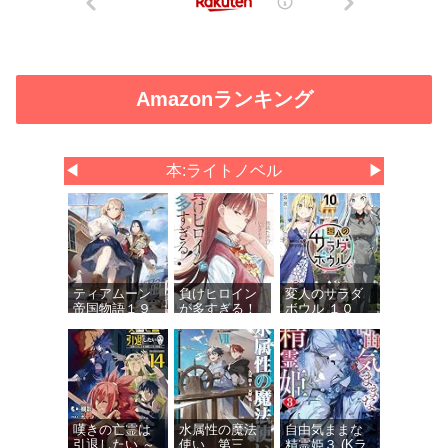
Amazonランキング
◀
本:ライトノベル
▶
ティアムーン
負けヒロイン
変人のサラダ
帝国物語１９
が多すぎる！
ボウル １０
～断頭台から
９ (ガガガ文
(ガガガ文庫)
始まる、姫の
庫)
転生逆転スト
ーリー～
嘆きの亡霊は
水属性の魔法
自由気ままな
引退したい ～
使い 第三
精霊姫３ (Kラ