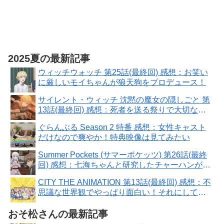
2025夏の最新記事
ウィッチウォッチ 第25話(最終回) 感想：お笑い
に厳しいモイちゃんが狼天狗をプロデュース！
サイレント・ウィッチ 沈黙の魔女の隠しごと 第
13話(最終回) 感想：死者を送る祭りで大切な本
に出会えた！
ぐらんぶる Season 2 特番 感想：女性キャスト
だけなので爽やか！特典映像は見てみたい
Summer Pockets (サマーポケッツ) 第26話(最終
回) 感想：七海ちゃんと研究したチャーハンが運
命を切り開く！
CITY THE ANIMATION 第13話(最終回) 感想：不
思議な世界観でやっぱり面白い！それにしても
よく動く！
おそ松さんの最新記事