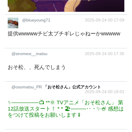
@blueyoung71
2025-09-24 00:17:09
提供wwwwwチビ太ブチギレじゃねーかwwwww
@siromesi__matsu
2025-09-24 00:17:35
おそ松、、死んでしまう
@osomatsu_PR
「おそ松さん」公式アカウント
2025-09-24 00:18:01
✨───────📺 **🌞 TVアニメ「おそ松さん」 第
12話放送スタート！ * * 🏖️────‥・✨🍧 感想は
をつけて投稿をお願いします🍢