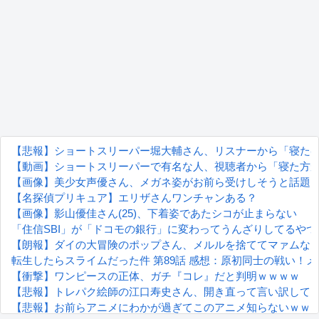
【悲報】ショートスリーパー堀大輔さん、リスナーから「寝たほ
【動画】ショートスリーパーで有名な人、視聴者から「寝た方
【画像】美少女声優さん、メガネ姿がお前ら受けしそうと話題
【名探偵プリキュア】エリザさんワンチャンある？
【画像】影山優佳さん(25)、下着姿であたシコが止まらない
「住信SBI」が「ドコモの銀行」に変わってうんざりしてるや
【朗報】ダイの大冒険のポップさん、メルルを捨ててマァムな
転生したらスライムだった件 第89話 感想：原初同士の戦い！メ
【衝撃】ワンピースの正体、ガチ『コレ』だと判明ｗｗｗｗ
【悲報】トレパク絵師の江口寿史さん、開き直って言い訳して
【悲報】お前らアニメにわかが過ぎてこのアニメ知らないｗｗ