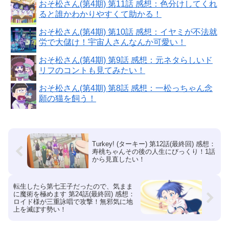
おそ松さん(第4期) 第11話 感想：色分けしてくれ
ると誰かわかりやすくて助かる！
おそ松さん(第4期) 第10話 感想：イヤミが不法就
労で大儲け！宇宙人さんなんか可愛い！
おそ松さん(第4期) 第9話 感想：元ネタらしいド
リフのコントも見てみたい！
おそ松さん(第4期) 第8話 感想：一松っちゃん念
願の猫を飼う！
Turkey! (ターキー) 第12話(最終回) 感想：
寿桃ちゃんその後の人生にびっくり！1話
から見直したい！
転生したら第七王子だったので、気まま
に魔術を極めます 第24話(最終回) 感想：
ロイド様が三重詠唱で攻撃！無邪気に地
上を滅ぼす勢い！