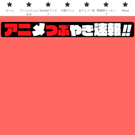
ホーム
アニつぶちゃん
Youtubeアンテ
今期アニメ
全アニメ一覧
🆕週間ランキン
About
ねる
ナ
グ