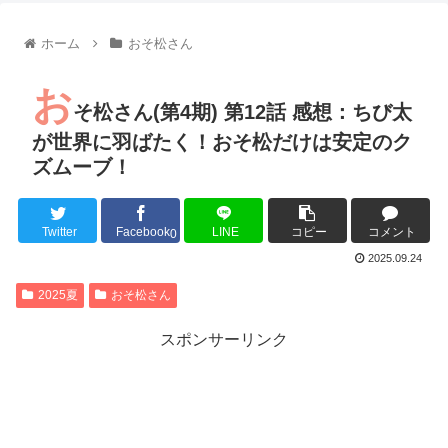
【朗報】齋藤飛鳥、前屈みで完全に見えてる動画が拡散されて
【朗報】MEGUMIさん(44)「グラドル時代にSNSがあったら
ホーム
おそ松さん
『進撃の巨人』で一番面白いところってｗｗｗｗｗ
【画像】スト6女キャラの水着がエッチwwwwwwwwwwwwwww
お
るろうに剣心 -明治剣客浪漫譚- 京都動乱 第33話の感想
そ松さん(第4期) 第12話 感想：ちび太
同盟、帝国、フェザーン。生まれるなら何処がいいか問題！
が世界に羽ばたく！おそ松だけは安定のク
ズムーブ！
Twitter
Facebook
LINE
コピー
コメント
Powered by livedoor 相互RSS
0
2025.09.24
2025夏
おそ松さん
スポンサーリンク