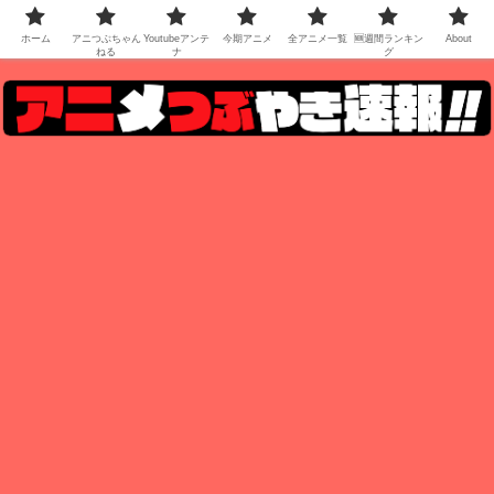
ホーム
アニつぶちゃん
Youtubeアンテ
今期アニメ
全アニメ一覧
🆕週間ランキン
About
ねる
ナ
グ