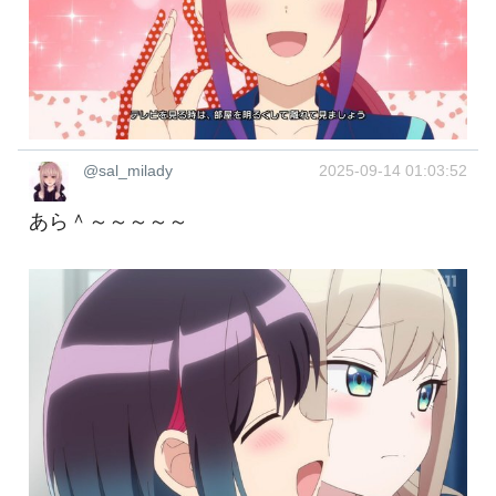
@sal_milady
2025-09-14 01:03:52
あら＾～～～～～