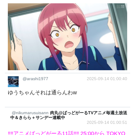
@arashi1977
2025-09-14 01:00:40
ゆうちゃんそれは通らんわw
@nikumarusuisann
肉丸@ばっどがーるTVアニメ毎週土放送
中＆きらら＋サンデー連載中
2025-09-14 01:00:51
‼️‼️アニメばっどがーる11話‼️‼️ 25:00から TOKYO