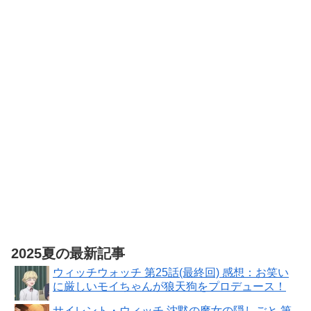
プレカラード
コルベット PS
プラモデル
製 プラモデル
グッドスマイ
ルカンパニー
伝説巨神イデ
オン
MODEROID
ミニ合体変形
イデオン 組み
立て式プラモ
デル ノンスケ
ール 全高約
130mm
2025夏の最新記事
ウィッチウォッチ 第25話(最終回) 感想：お笑い
に厳しいモイちゃんが狼天狗をプロデュース！
サイレント・ウィッチ 沈黙の魔女の隠しごと 第