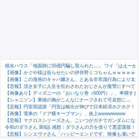
積水ハウス「地面師に55億円騙し取られた…」 ワイ「はえー
【画像】かぐや様は告らせたいの伊井野ミコちゃんｗｗｗｗｗ
【画像】この漫画のキャバ嬢さん、とある非常識行為により太客
【悲報】頂き女子に人生を狂わされたおじさんが復讐にすべて
【画像あり】ディズニーの「おいなり巻（600円）」、卑猥す
【シャニソン】果穂の胸がこんなにナーフされて可哀想に…
【悲報】円安容認派「円安は輸出が伸びで日本経済ホクホク！」
【画像】電車の『ドア横キープマン』、炎上wwwwwwww
【悲報】マクロスシリーズさん、こいつがガチでガンダムにな
令和のダラさん 第6話 感想：ダラさんの力を借りて悪霊退散
【悲報】シンエヴァさん「ハッピーエンドです、映像も凄いで