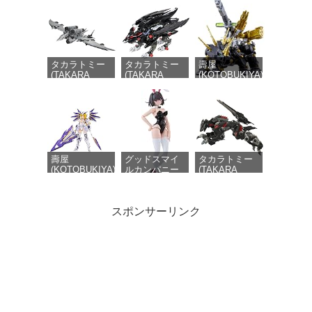
タカラトミー
タカラトミー
壽屋
(TAKARA
(TAKARA
(KOTOBUKIYA)
TOMY) T-
TOMY) T-
HMM ZOIDS ダ
SPARK
SPARK
ークホーン ハ
REALIZE
ZOIDS ゾイド
リースペシャル
MODEL リア
ファングリフ
2001 Re/color
ライズモデル
ォン 色分け済
全長約400mm
ZOIDS ゾイド
み プラキット
1/72スケール
RMZ-024 スト
プラモデル
ームソーダー
壽屋
グッドスマイ
タカラトミー
色分け済み プ
(KOTOBUKIYA)
ルカンパニー
(TAKARA
ラキット
フレームアーム
DF
TOMY) T-
ズ・ガール レ
PLAMATEA ケ
SPARK
イファルクス
リー バニー
REALIZE
スポンサーリンク
全高約175mm
Ver. 組み立て
MODEL リア
ノンスケール
式プラモデル
ライズモデル
プラモデル
ノンスケール
ZOIDS ゾイド
全高約160mm
RMZ-023 ライ
トニングサイ
将魂姫X解限機
LEBOO
青島文化教材
クス アーバイ
1/10 ブラック
EDDAS 1/100
社(AOSHIMA)
ン仕様 色分け
パンサー 黒豹
ノルンメカ
1/700 ウォー
済み プラキッ
1/10 美少女 可
NGMPM01 高
ターライン
ト
動 プラモデル
さ約 19cm 組
No.916 英国海
組立キット
み立てキット
軍 フラワー級