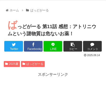
【朗報】齋藤飛鳥、前屈みで完全に見えてる動画が拡散されて
【朗報】MEGUMIさん(44)「グラドル時代にSNSがあったら
ホーム
ばっどがーる
『進撃の巨人』で一番面白いところってｗｗｗｗｗ
【画像】スト6女キャラの水着がエッチwwwwwwwwwwwwwww
ば
るろうに剣心 -明治剣客浪漫譚- 京都動乱 第33話の感想
っどがーる 第11話 感想：アトリニウ
同盟、帝国、フェザーン。生まれるなら何処がいいか問題！
ムという謎物質は危ないお薬！
Twitter
Facebook
LINE
コピー
コメント
0
Powered by livedoor 相互RSS
2025.09.14
2025夏
ばっどがーる
スポンサーリンク