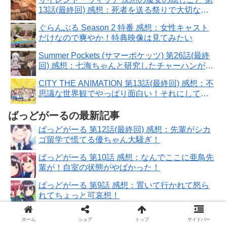
13話(最終回) 感想：死者を送る祭りで大切な本
に出会えた！
ぐらんぶる Season 2 特番 感想：女性キャスト
だけなので爽やか！特典映像は見てみたい
Summer Pockets (サマーポケッツ) 第26話(最終
回) 感想：七海ちゃんと研究したチャーハンが運
命を切り開く！
CITY THE ANIMATION 第13話(最終回) 感想：不
思議な世界観でやっぱり面白い！それにしても
よく動く！
ばっどがーるの最新記事
ばっどがーる 第12話(最終回) 感想：先輩がシカ
ゴ留学で慌てる優ちゃん大騒ぎ！
ばっどがーる 第10話 感想：なんでここに亜鳥先
輩が！自室の状態がやばかった！
ばっどがーる 第9話 感想：置いて行かれて怒ら
れてちょっと可哀想！
ばっどがーる 第8話 感想：涼ちゃん練習に付き
ホーム
シェア
トップ
サイドバー
合ってあげるの優しい！