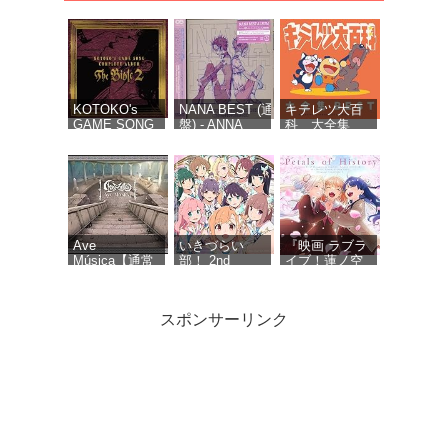
KOTOKO's
NANA BEST (通常
キテレツ大百
GAME SONG
盤) - ANNA
科 大全集
COMPLETE
TSUCHIYA inspi'
BEST
ALBUM “The
NANA(BLACK
Bible 2” -
STONES),OLIVIA
KOTOKO (特
inspi'
典なし)
REIRA(TRAPNEST)
Ave
いきづらい
『映画 ラブラ
Música【通常
部！ 2nd
イブ！蓮ノ空
盤】 - Ave
Single「Dou-
女学院スクー
Mujica
Da? DOING! /
ルアイドルク
REGAIN
ラブ Bloom
スポンサーリンク
AGAIN
Garden
LLLLOVE」
Party』オリジ
(通常盤) - いき
ナルサウンド
づらい部！
トラック
「Petals of
サマーツイン
MYTH & ROID
初音ミク「マ
History」 - 音
テール (TYPE
ベストアルバ
ジカルミライ
楽：藤澤慶昌
C) - ≒JOY (特
ム「
2026」
典なし)
MUSEUM-
OFFICIAL
THE BEST OF
ALBUM - 初音