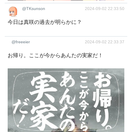
@TKsunson
2024-09-02 22:33:50
今日は真咲の過去が明らかに？
@freeeier
2024-09-02 22:33:37
お帰り。ここが今からあんたの実家だ！