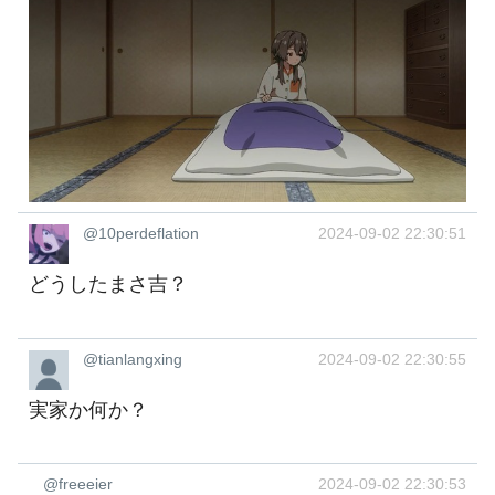
@10perdeflation
2024-09-02 22:30:51
どうしたまさ吉？
@tianlangxing
2024-09-02 22:30:55
実家か何か？
@freeeier
2024-09-02 22:30:53