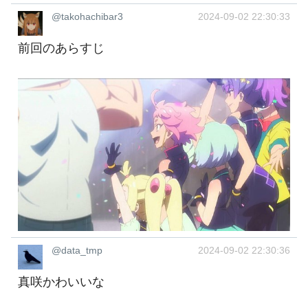
@takohachibar3
2024-09-02 22:30:33
前回のあらすじ
@data_tmp
2024-09-02 22:30:36
真咲かわいいな