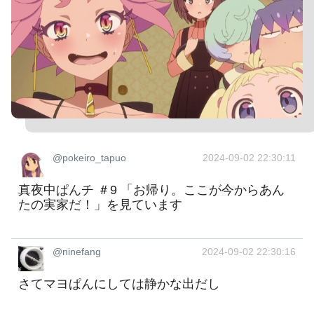
@pokeiro_tapuo
2024-09-02 22:30:11
真夜中ぱんチ ＃9 「お帰り。ここが今からあん
たの実家だ！」を見ています
@ninefang
2024-09-02 22:30:16
さてマヨぱんにしては静かな出だし