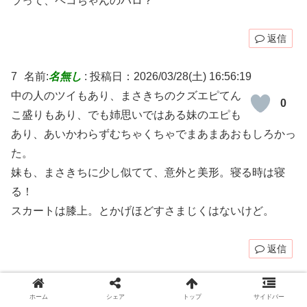
ラって、ペコちゃんのパロ？
返信
7
名前:
名無し
:
投稿日：2026/03/28(土) 16:56:19
中の人のツイもあり、まさきちのクズエピてん
0
こ盛りもあり、でも姉思いではある妹のエピも
あり、あいかわらずむちゃくちゃでまあまあおもしろかっ
た。
妹も、まさきちに少し似てて、意外と美形。寝る時は寝
る！
スカートは膝上。とかげほどすさまじくはないけど。
返信
8
名前:
名無し
:
投稿日：2026/03/28(土) 16:57:10
ホーム
シェア
トップ
サイドバー
ハイカードとかワールドダイスターとか、まと