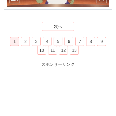
次へ
1
2
3
4
5
6
7
8
9
10
11
12
13
スポンサーリンク