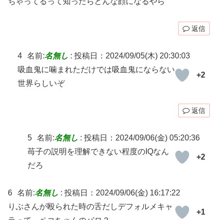
ちゃってるって知ったらどんな顔になるやら
返信
4
名前:
名無し
:
投稿日：2024/09/05(木) 20:30:03
吸血鬼に噛まれただけでは吸血鬼にならない
+2
世界らしいぞ
返信
5
名前:
名無し
:
投稿日：2024/09/06(金) 05:20:36
苺子の説明を理解できない程度のIQなん
+2
だろ
6
名前:
名無し
:
投稿日：2024/09/06(金) 16:17:22
りぶさんが殴られた時の舌だしデフォルメキャ
+1