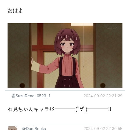
おはよ
@SuzuRena_0523_1
2024-09-02 22:31:29
石見ちゃんキャラｷﾀ━━━━(ﾟ∀ﾟ)━━━━!!
@DuetSeeks
2024-09-02 22:30:55