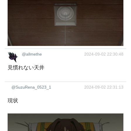
@allmethe
2024-09-02 22:30:48
見慣れない天井
@SuzuRena_0523_1
2024-09-02 22:31:13
現状