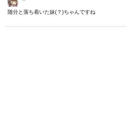
随分と落ち着いた妹(？)ちゃんですね