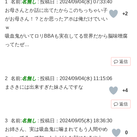
1
名前:
名無し
:
投稿日：2024/09/04(水) 07:33:40
お母さんとか話に出てたからこのちっちゃい子
+2
がお母さん！？とか思ったアホは俺だけでいい
ｗ
吸血鬼がいてロリBBAも実在してる世界だから脳味噌腐
ってたぜ…
返信
2
名前:
名無し
:
投稿日：2024/09/04(水) 11:15:06
まさきには出来すぎた妹さんですな
+4
返信
3
名前:
名無し
:
投稿日：2024/09/05(木) 18:36:30
お姉さん、実は吸血鬼に噛まれてもう人間やめ
0