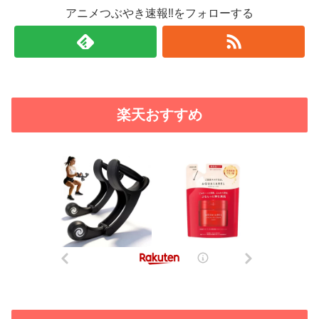
アニメつぶやき速報‼をフォローする
楽天おすすめ