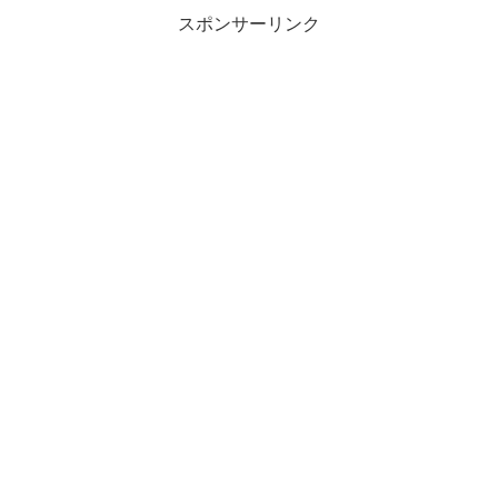
(文春ムック)
スポンサーリンク
ニュータイプ
声優グランプ
声優グランプ
2026年7月号
リ 2026年 7月
リ 2026年 9月
号
号
アニメージュ
2026年6月号