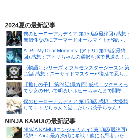
2024夏の最新記事
僕のヒーローアカデミア 第159話(最終回) 感想：
無個性なのにアーマードオールマイトが強い！
長年の経験は伊達じゃない！
ATRI -My Dear Moments- (アトリ) 第13話(最終
回) 感想：アトリちゃんの選択を涙で見送る！最
後に救いがあって良かった！
〈物語〉シリーズ オフ＆モンスターシーズン 第
12話 感想：スーサイドマスターが復活で忍ちゃ
んと再会！真犯人誰だろう？
【推しの子】 第24話(最終回) 感想：ツクヨミっ
て少女のせいで明るいルビーちゃんまで闇堕
ち！
僕のヒーローアカデミア 第158話 感想：大怪我
してもトガちゃんと話したいお茶子ちゃん！
NINJA KAMUIの最新記事
NINJA KAMUI(ニンジャカムイ) 第13話(最終回)
感想：Zaiも最終決戦に参戦！他にも忍者いたと