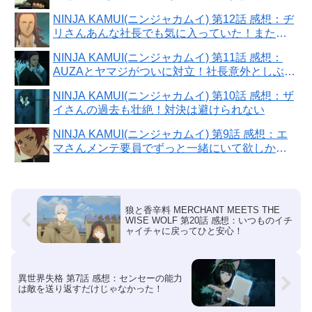
は
NINJA KAMUI(ニンジャカムイ) 第12話 感想：ヂ
リさんあんな社長でも気に入っていた！またお
じさんばかりになる
NINJA KAMUI(ニンジャカムイ) 第11話 感想：
AUZAとヤマジがついに対立！社長意外としぶと
い！
NINJA KAMUI(ニンジャカムイ) 第10話 感想：ザ
イさんの過去も壮絶！対決は避けられない
NINJA KAMUI(ニンジャカムイ) 第9話 感想：エ
マさんメンテ要員でずっと一緒にいて欲しかっ
た！
狼と香辛料 MERCHANT MEETS THE
WISE WOLF 第20話 感想：いつものイチ
ャイチャに戻ってひと安心！
異世界失格 第7話 感想：センセーの能力
は敵を送り返すだけじゃなかった！