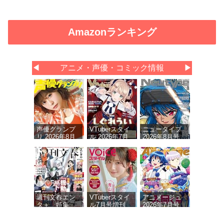
Amazonランキング
◀
アニメ・声優・コミック情報
▶
声優グランプ
VTuberスタイ
ニュータイプ
リ 2026年8月
ル 2026年7月
2026年8月号
号
号
週刊文春エン
VTuberスタイ
アニメージュ
タ＋ 特集
ル7月号増刊
2026年7月号
『機動警察パ
VOICEスタイ
トレイバー』
ルVOL.6