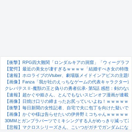
【衝撃】RPG四大難関「ロンダルキアの洞窟」「ウィーグラフ
【驚愕】最近の美女が凄すぎるｗｗｗｗ「結婚すべき女の特徴
【速報】ホロライブのVtuber、劇場版メイドインアビスの主題歌決
【画像】Fanza「我が社のえっちなゲームの代表キャラクター
クレバテスⅡ-魔獣の王と偽りの勇者伝承- 第5話 感想：剣の
【速報】超かぐや姫さん、とんでもないスピンオフ漫画が連載
【画像】日焼け口リの締まったお尻っていいよね！ｗｗｗｗｗ
【衝撃】毎日新聞の女性記者、自宅で夫に包丁を向けた疑いで
【画像】かぐや様は告らせたいの伊井野ミコちゃんｗｗｗｗｗ
30MMとガンプラパーツでミキシングする人がめっきり減って
【悲報】マクロスシリーズさん、こいつがガチでガンダムにな