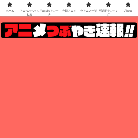
ホーム
アニつぶちゃん
Youtubeアンテ
今期アニメ
全アニメ一覧
🆕週間ランキン
About
ねる
ナ
グ