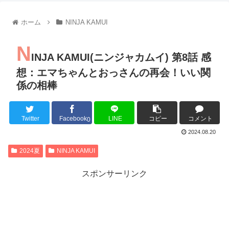
【朗報】齋藤飛鳥、前屈みで完全に見えてる動画が拡散されて
【朗報】MEGUMIさん(44)「グラドル時代にSNSがあったら
ホーム
NINJA KAMUI
『進撃の巨人』で一番面白いところってｗｗｗｗｗ
【画像】スト6女キャラの水着がエッチwwwwwwwwwwwwwww
N
るろうに剣心 -明治剣客浪漫譚- 京都動乱 第33話の感想
INJA KAMUI(ニンジャカムイ) 第8話 感
同盟、帝国、フェザーン。生まれるなら何処がいいか問題！
想：エマちゃんとおっさんの再会！いい関
係の相棒
Twitter
Facebook
LINE
コピー
コメント
Powered by livedoor 相互RSS
0
2024.08.20
2024夏
NINJA KAMUI
スポンサーリンク