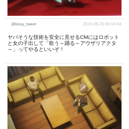
@kissy_tweet
2024-08-20 00:04:04
ヤバそうな技術を安全に見せるCMにはロボット
と女の子出して「歌う～踊る～アウザリアクタ
～」ってやるといいぞ！