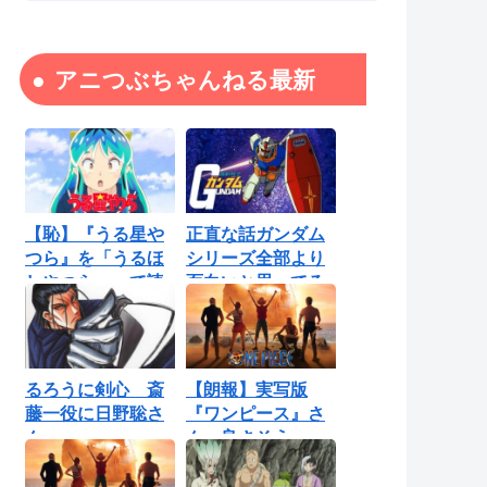
アニつぶちゃんねる最新
【恥】『うる星や
正直な話ガンダム
つら』を「うるほ
シリーズ全部より
しやつら」って読
面白いと思ってる
んでたわ…勘...
ロボットアニ...
るろうに剣心 斎
【朗報】実写版
藤一役に日野聡さ
『ワンピース』さ
ん
ん、良さそう
【Netflix】