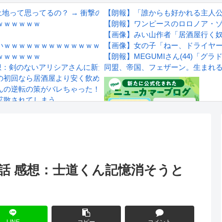
地って思ってるの？ → 衝撃の回答がコチラ → ｗｗｗｗｗｗｗｗ
【朗報】「誰からも好かれる主人
ｗｗｗｗｗｗ
【朗報】ワンピースのロロノア・
【画像】みい山作者「居酒屋行く
いｗｗｗｗｗｗｗｗｗｗｗｗｗ
【画像】女の子「ねー、ドライヤ
ｗｗｗｗｗｗ
【朗報】MEGUMIさん(44)「
感想：剣のないアリシアさんに新たな力が発現！
同盟、帝国、フェザーン。生まれ
の初回なら居酒屋より安く飲めてイケメンにチヤホヤされる」
秋山さんの逆転の策がバレちゃった！
拡散されてしまう…
wwwwwwwww
Powered by livedoor 相互RS
感想
5話 感想：士道くん記憶消そうと