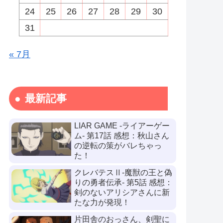
24
25
26
27
28
29
30
31
« 7月
最新記事
LIAR GAME -ライアーゲー
ム- 第17話 感想：秋山さん
の逆転の策がバレちゃっ
た！
クレバテスⅡ-魔獣の王と偽
りの勇者伝承- 第5話 感想：
剣のないアリシアさんに新
たな力が発現！
片田舎のおっさん、剣聖に