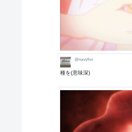
@navyfox
種を(意味深)