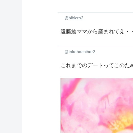
@bibicro2
遠藤綾ママから産まれてえ・
@takohachibar2
これまでのデートってこのた