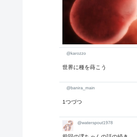
@karozzo
世界に種を蒔こう
@banira_main
1つづつ
@waterspout1978
前回の澪ちゃんの話の続き。