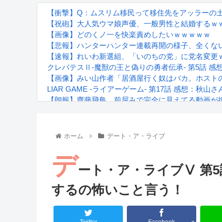
【衝撃】Q：ムスリム移民って移住先をアッラーの土
【祝砲】大人気ウマ娘声優、一般男性と結婚するｗ
【画像】どのくノ一を快楽責めしたいｗｗｗｗｗ
【悲報】ハンターハンター連載再開の様子、全くな
【速報】れいわ新選組、「いのちの党」に党名変更
クレバテスⅡ-魔獣の王と偽りの勇者伝承- 第5話 
【画像】みい山作者「居酒屋行く奴はバカ。ホスト
LIAR GAME -ライアーゲーム- 第17話 感想：
【朗報】齋藤飛鳥、前屈みで完全に見えてる動画が
『進撃の巨人』で一番面白いところってｗｗｗｗｗ
【画像】スト6女キャラの水着がエッチwwwwwwwww
るろうに剣心 -明治剣客浪漫譚- 京都動乱 第33話の
ホーム
デート・ア・ライブ
デ
ート・ア・ライブⅤ 第
するの怖いこと言う！
Powered by livedoor 相互RSS