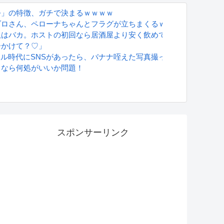
ｗｗｗｗｗｗ
公」の特徴、ガチで決まるｗｗｗｗ
ゾロさん、ペローナちゃんとフラグが立ちまくるｗｗｗ
奴はバカ。ホストの初回なら居酒屋より安く飲めてイケメンにチヤ
ーかけて？♡」
グラドル時代にSNSがあったら、バナナ咥えた写真撮ってたと思う」
るなら何処がいいか問題！
S
スポンサーリンク