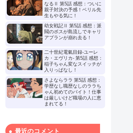
なるⅡ 第5話 感想：ついに
親子対決の予感！ベリル先
生もやる気に！
幼女戦記Ⅱ 第5話 感想：派
閥のボスが島流しでキャリ
アプランが崩れ去る！
二十世紀電氣目録-ユーレ
カ・エヴリカ- 第5話 感想：
稲子ちゃん変なスイッチが
入りっぱなし！
さよならララ 第5話 感想：
学歴なし職歴なしのララち
ゃん初めてのバイト！仕事
は厳しいけど職場の人に恵
まれてる！
最近のコメント