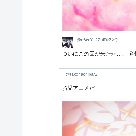
@q6ccY12ZniDkZXQ
ついにこの回が来たか…。 覚
@takohachibar2
胎児アニメだ