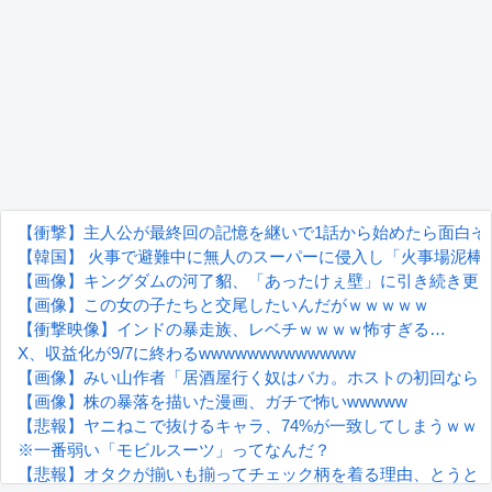
【衝撃】主人公が最終回の記憶を継いで1話から始めたら面白そ
【韓国】 火事で避難中に無人のスーパーに侵入し「火事場泥棒
【画像】キングダムの河了貂、「あったけぇ壁」に引き続き更
【画像】この女の子たちと交尾したいんだがｗｗｗｗｗ
【衝撃映像】インドの暴走族、レベチｗｗｗｗ怖すぎる…
X、収益化が9/7に終わるwwwwwwwwwwwww
【画像】みい山作者「居酒屋行く奴はバカ。ホストの初回なら
【画像】株の暴落を描いた漫画、ガチで怖いwwwww
【悲報】ヤニねこで抜けるキャラ、74%が一致してしまうｗｗ
※一番弱い「モビルスーツ」ってなんだ？
【悲報】オタクが揃いも揃ってチェック柄を着る理由、とうと