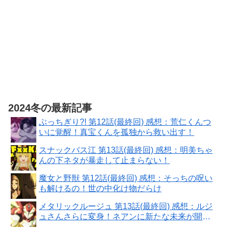
2024冬の最新記事
ぶっちぎり?! 第12話(最終回) 感想：荒仁くんつ
いに覚醒！真宝くんを孤独から救い出す！
スナックバス江 第13話(最終回) 感想：明美ちゃ
んの下ネタが暴走して止まらない！
魔女と野獣 第12話(最終回) 感想：そっちの呪い
も解けるの！世の中化け物だらけ
メタリックルージュ 第13話(最終回) 感想：ルジ
ュさんさらに変身！ネアンに新たな未来が開け
た