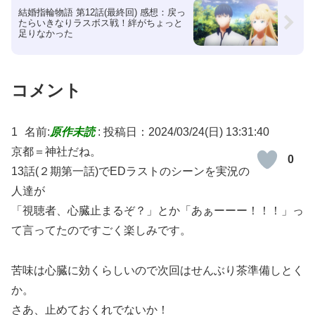
結婚指輪物語 第12話(最終回) 感想：戻っ
たらいきなりラスボス戦！絆がちょっと
足りなかった
コメント
1
名前:
原作未読
:
投稿日：2024/03/24(日) 13:31:40
京都＝神社だね。
0
13話(２期第一話)でEDラストのシーンを実況の
人達が
「視聴者、心臓止まるぞ？」とか「あぁーーー！！！」っ
て言ってたのですごく楽しみです。
苦味は心臓に効くらしいので次回はせんぶり茶準備しとく
か。
さあ、止めておくれでないか！