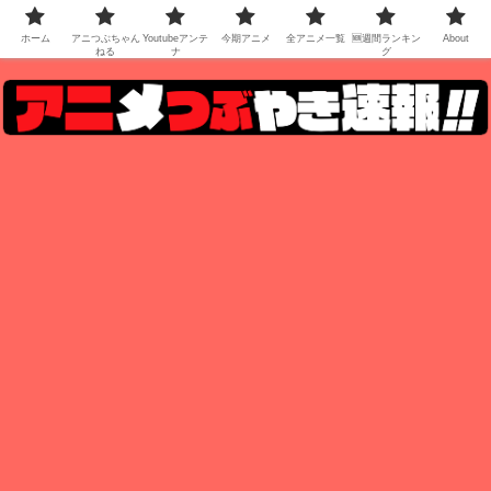
ホーム
アニつぶちゃん
Youtubeアンテ
今期アニメ
全アニメ一覧
🆕週間ランキン
About
ねる
ナ
グ