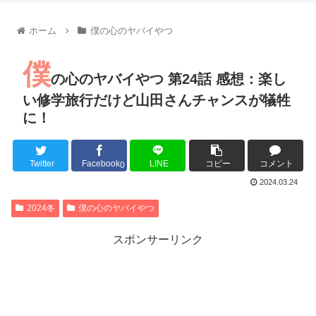
【朗報】齋藤飛鳥、前屈みで完全に見えてる動画が拡散されて
【朗報】MEGUMIさん(44)「グラドル時代にSNSがあったら
ホーム
僕の心のヤバイやつ
『進撃の巨人』で一番面白いところってｗｗｗｗｗ
【画像】スト6女キャラの水着がエッチwwwwwwwwwwwwwww
僕
るろうに剣心 -明治剣客浪漫譚- 京都動乱 第33話の感想
の心のヤバイやつ 第24話 感想：楽し
同盟、帝国、フェザーン。生まれるなら何処がいいか問題！
い修学旅行だけど山田さんチャンスが犠牲
に！
Twitter
Facebook
LINE
コピー
コメント
Powered by livedoor 相互RSS
0
2024.03.24
2024冬
僕の心のヤバイやつ
スポンサーリンク