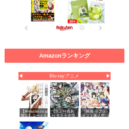
Amazonランキング
◀
Blu-ray:アニメ
▶
【Amazon.co.jp
【限定特典あ
『映画 ラブラ
限定】コードギ
り 完全生産限
イブ！蓮ノ空
アス 奪還のロ
定版 Blu-ray】
女学院スクー
ゼ Blu-ray
劇場版 無限城
ルアイドルク
BOX（特装限定
編 第一章 猗窩
ラブ Bloom