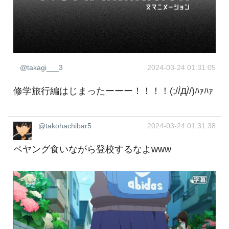
@takagi___3
2024-03-24 01:31:05
修学旅行編はじまったーーー！！！！(;//́Д/̀/)ﾊｧﾊｧ
@takohachibar5
2024-03-24 01:31:38
ペヤング食いながら登校するなよwww