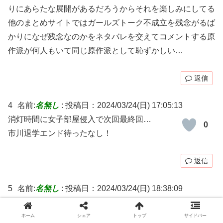
りにあらたな展開があるだろうからそれを楽しみにしてる
他のまとめサイトではガールズトーク不成立を残念がるば
かりになぜ残念なのかをネタバレを交えてコメントする原
作派が何人もいて同じ原作派として恥ずかしい…
返信
4
名前:
名無し
:
投稿日：2024/03/24(日) 17:05:13
消灯時間に女子部屋侵入で次回最終回…
0
市川退学エンド待ったなし！
返信
5
名前:
名無し
:
投稿日：2024/03/24(日) 18:38:09
ちんぽバトル、決して負けられない男のプライ
0
ドを賭けた勝負だな。
ホーム
シェア
トップ
サイドバー