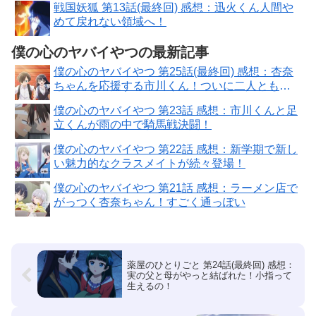
戦国妖狐 第13話(最終回) 感想：迅火くん人間や
めて戻れない領域へ！
僕の心のヤバイやつの最新記事
僕の心のヤバイやつ 第25話(最終回) 感想：杏奈
ちゃんを応援する市川くん！ついに二人とも告
白
僕の心のヤバイやつ 第23話 感想：市川くんと足
立くんが雨の中で騎馬戦決闘！
僕の心のヤバイやつ 第22話 感想：新学期で新し
い魅力的なクラスメイトが続々登場！
僕の心のヤバイやつ 第21話 感想：ラーメン店で
がっつく杏奈ちゃん！すごく通っぽい
薬屋のひとりごと 第24話(最終回) 感想：
実の父と母がやっと結ばれた！小指って
生えるの！