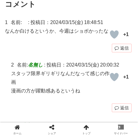
コメント
1
名前:
:
投稿日：2024/03/15(金) 18:48:51
なんか白けるというか、今週はショボかったな
+1
返信
2
名前:
名無し
:
投稿日：2024/03/15(金) 20:00:32
スタッフ限界ギリギリなんだなって感じの作
+1
画
漫画の方が躍動感あるというね
返信
3
名前:
名無し
:
投稿日：2024/03/16(土) 01:01:53
この作品はとにかく時期が悪かった
ホーム
シェア
トップ
サイドバー
+1