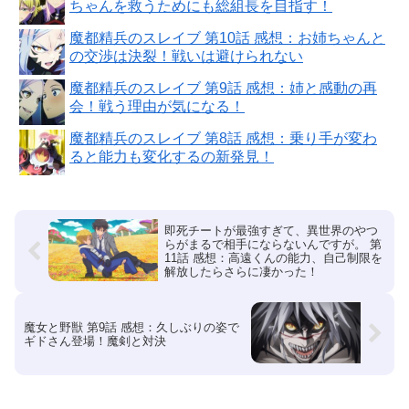
ちゃんを救うためにも総組長を目指す！
魔都精兵のスレイブ 第10話 感想：お姉ちゃんと
の交渉は決裂！戦いは避けられない
魔都精兵のスレイブ 第9話 感想：姉と感動の再
会！戦う理由が気になる！
魔都精兵のスレイブ 第8話 感想：乗り手が変わ
ると能力も変化するの新発見！
即死チートが最強すぎて、異世界のやつ
らがまるで相手にならないんですが。 第
11話 感想：高遠くんの能力、自己制限を
解放したらさらに凄かった！
魔女と野獣 第9話 感想：久しぶりの姿で
ギドさん登場！魔剣と対決