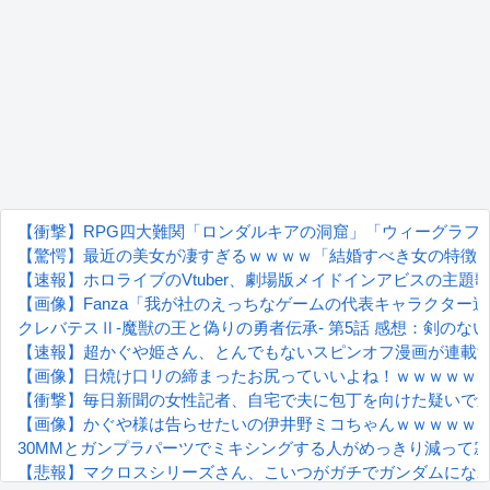
【衝撃】RPG四大難関「ロンダルキアの洞窟」「ウィーグラフ
【驚愕】最近の美女が凄すぎるｗｗｗｗ「結婚すべき女の特徴
【速報】ホロライブのVtuber、劇場版メイドインアビスの主題歌決
【画像】Fanza「我が社のえっちなゲームの代表キャラクター
クレバテスⅡ-魔獣の王と偽りの勇者伝承- 第5話 感想：剣の
【速報】超かぐや姫さん、とんでもないスピンオフ漫画が連載
【画像】日焼け口リの締まったお尻っていいよね！ｗｗｗｗｗ
【衝撃】毎日新聞の女性記者、自宅で夫に包丁を向けた疑いで
【画像】かぐや様は告らせたいの伊井野ミコちゃんｗｗｗｗｗ
30MMとガンプラパーツでミキシングする人がめっきり減って
【悲報】マクロスシリーズさん、こいつがガチでガンダムにな