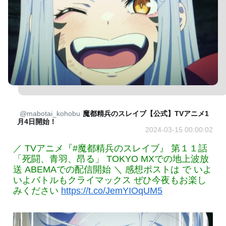
@mabotai_kohobu
魔都精兵のスレイブ【公式】TVアニメ1
月4日開始！
2024-03-15 00:00:02
／ TVアニメ『#魔都精兵のスレイブ』 第１１話
「死闘、青羽、昂る」 TOKYO MXでの地上波放
送 ABEMAでの配信開始 ＼ 感想ポストは で いよ
いよバトルもクライマックス ぜひ今夜もお楽し
みください
https://t.co/JemYIOqUM5