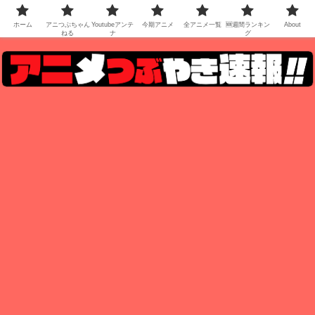
ホーム
アニつぶちゃん
Youtubeアンテ
今期アニメ
全アニメ一覧
🆕週間ランキン
About
ねる
ナ
グ