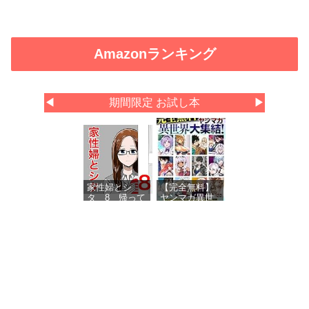
Amazonランキング
◀
期間限定 お試し本
▶
家性婦とシ
【完全無料】
タ 8 帰って
ヤンマガ異世
きた家性婦
界大集結！
試し読みパッ
ク