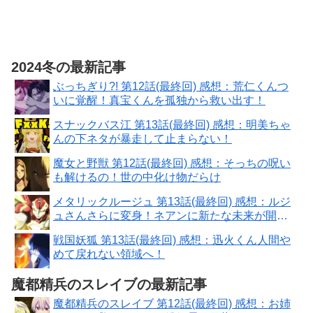
2024冬の最新記事
ぶっちぎり?! 第12話(最終回) 感想：荒仁くんつ
いに覚醒！真宝くんを孤独から救い出す！
スナックバス江 第13話(最終回) 感想：明美ちゃ
んの下ネタが暴走して止まらない！
魔女と野獣 第12話(最終回) 感想：そっちの呪い
も解けるの！世の中化け物だらけ
メタリックルージュ 第13話(最終回) 感想：ルジ
ュさんさらに変身！ネアンに新たな未来が開け
た
戦国妖狐 第13話(最終回) 感想：迅火くん人間や
めて戻れない領域へ！
魔都精兵のスレイブの最新記事
魔都精兵のスレイブ 第12話(最終回) 感想：お姉