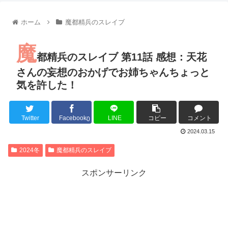
【朗報】齋藤飛鳥、前屈みで完全に見えてる動画が拡散されて
【朗報】MEGUMIさん(44)「グラドル時代にSNSがあったら
ホーム
魔都精兵のスレイブ
『進撃の巨人』で一番面白いところってｗｗｗｗｗ
【画像】スト6女キャラの水着がエッチwwwwwwwwwwwwwww
魔
るろうに剣心 -明治剣客浪漫譚- 京都動乱 第33話の感想
都精兵のスレイブ 第11話 感想：天花
同盟、帝国、フェザーン。生まれるなら何処がいいか問題！
さんの妄想のおかげでお姉ちゃんちょっと
気を許した！
Twitter
Facebook
LINE
コピー
コメント
Powered by livedoor 相互RSS
0
2024.03.15
2024冬
魔都精兵のスレイブ
スポンサーリンク