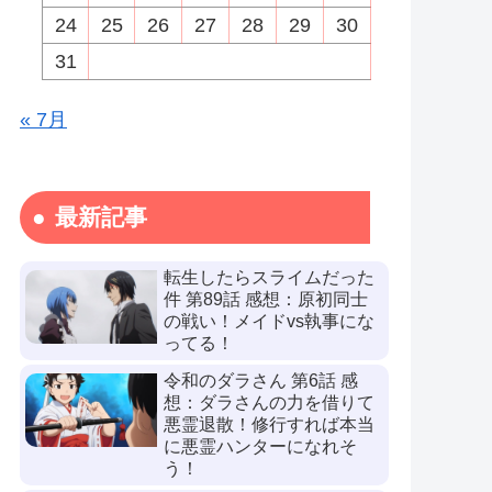
24
25
26
27
28
29
30
31
« 7月
最新記事
転生したらスライムだった
件 第89話 感想：原初同士
の戦い！メイドvs執事にな
ってる！
令和のダラさん 第6話 感
想：ダラさんの力を借りて
悪霊退散！修行すれば本当
に悪霊ハンターになれそ
う！