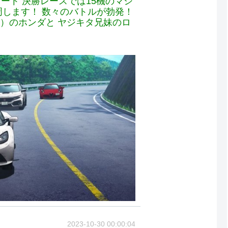
スタート 決勝レースでは15機のマシ
2周します！ 数々のバトルが勃発！
）のホンダと ヤジキタ兄妹のロ
2023-10-30 00:00:04