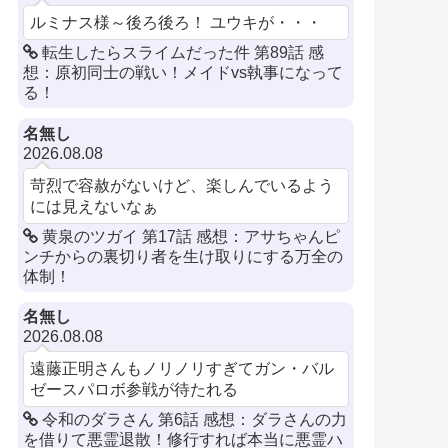
ルミナス様～後ろ後ろ！ ユウキが・・・
転生したらスライムだった件 第89話 感
想：原初同士の戦い！メイドvs執事になって
る！
名無し
2026.08.08
苛烈で容赦がないけど、楽しんでいるよう
には見えないなぁ
黄泉のツガイ 第17話 感想：アサちゃんピ
ンチからの裏切り者を生け取りにする万全の
体制！
名無し
2026.08.08
遠藤正明さんもノリノリすぎてガン・バル
ゼースパロボ参戦が待たれる
令和のダラさん 第6話 感想：ダラさんの力
を借りて悪霊退散！修行すれば本当に悪霊ハ