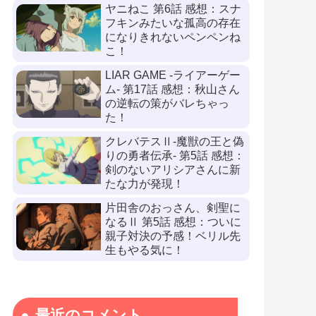
ヤニねこ 第6話 感想：スナ
フキンみたいな孤高の存在
になりきれないペンペンね
こ！
LIAR GAME -ライアーゲー
ム- 第17話 感想：秋山さん
の逆転の策がバレちゃっ
た！
クレバテスⅡ-魔獣の王と偽
りの勇者伝承- 第5話 感想：
剣のないアリシアさんに新
たな力が発現！
片田舎のおっさん、剣聖に
なるⅡ 第5話 感想：ついに
親子対決の予感！ベリル先
生もやる気に！
最近のコメント