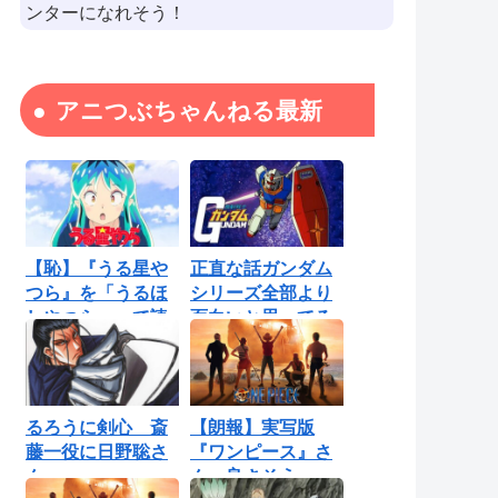
ンターになれそう！
アニつぶちゃんねる最新
【恥】『うる星や
正直な話ガンダム
つら』を「うるほ
シリーズ全部より
しやつら」って読
面白いと思ってる
んでたわ…勘...
ロボットアニ...
るろうに剣心 斎
【朗報】実写版
藤一役に日野聡さ
『ワンピース』さ
ん
ん、良さそう