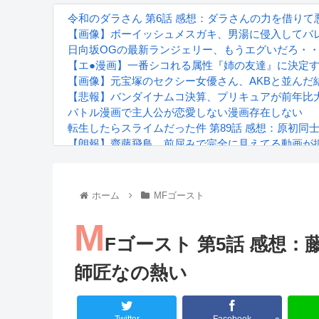
令和のダラさん 第6話 感想：ダラさんの力を借り
【画像】ボーイッシュメスガキ、男湯に侵入してバレ
日向坂OGの最新ランジェリー、もうエグいだろ・・
【エ●漫画】一番シコれる属性『姉の友達』に決定
【画像】元宝塚のセクシー女優さん、AKBと並んだ
【悲報】バンダイナムコ決算、プリキュアが前年比
バトル漫画で主人公が恋愛しない漫画存在しない
転生したらスライムだった件 第89話 感想：原初同
【朗報】齋藤飛鳥、前屈みで完全に見えてる動画が
『進撃の巨人』で一番面白いところってｗｗｗｗｗ
【画像】スト6女キャラの水着がエッチwwwwwwwww
るろうに剣心 -明治剣客浪漫譚- 京都動乱 第33話の
ホーム
MFゴースト
M
Fゴースト 第5話 感想
師匠なの熱い
Powered by livedoor 相互RSS