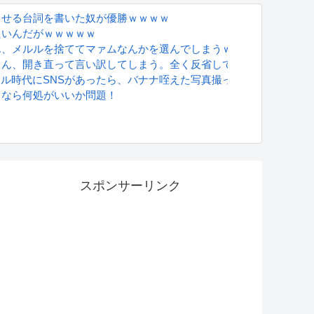
させる台詞を書いた奴が優勝ｗｗｗｗ
たいんだがｗｗｗｗｗ
ん、メルルを捨ててマァムなんかを選んでしまうｗｗｗ
さん、開き直って言い訳してしまう。全く反省してないと話題に
グラドル時代にSNSがあったら、バナナ咥えた写真撮ってたと思う」
るなら何処がいいか問題！
S
スポンサーリンク