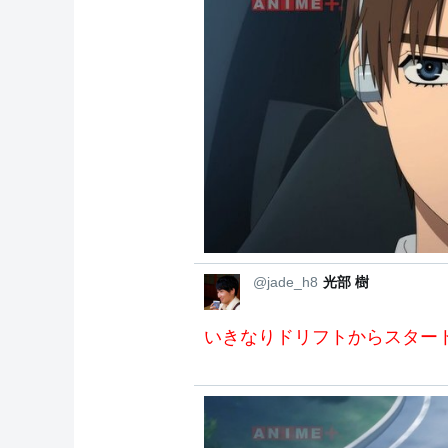
@jade_h8
光部 樹
いきなりドリフトからスター