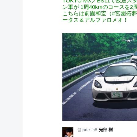
TOKYO MX／BS11で放送
ン軍が 1周40kmのコースを
こちらは前園和宏（#宮園拓夢
ータス＆アルファロメオ！
@jade_h8
光部 樹