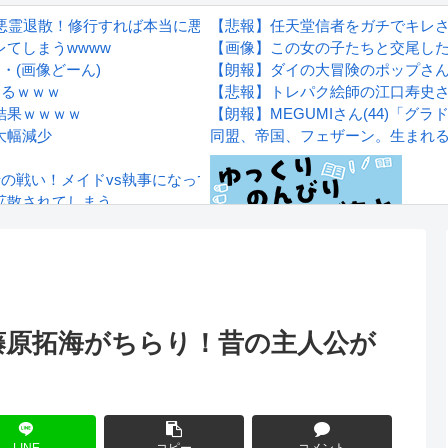
て悪霊退散！修行すれば本当に悪霊ハンターになれそう！
【悲報】任天堂信者をガチでキレ
てしまうwwww
【画像】この女の子たちと交尾し
・(画像どーん)
【朗報】ダイの大冒険のポップさ
するｗｗｗ
【悲報】トレパク絵師の江口寿史
結果ｗｗｗｗ
【朗報】MEGUMIさん(44)「
大幅減少
同盟、帝国、フェザーン。生まれ
士の戦い！メイドvs執事になってる！
拡散されてしまう…
wwwwwwwww
Powered by livedoor 相互RS
感想
：藤原拓海がちらり！昔の主人公が