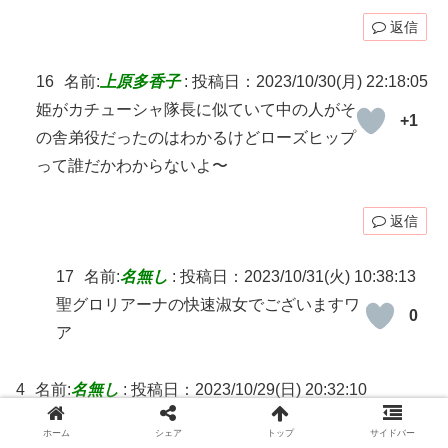
返信
16
名前:
上原多香子
:
投稿日：2023/10/30(月) 22:18:05
姫がカチューシャ隊長に似ていて中の人がそ
+1
の舎弟役だったのはわかるけどローズヒップ
って誰だかわからないよ〜
返信
17
名前:
名無し
:
投稿日：2023/10/31(火) 10:38:13
聖グロリアーナの快速淑女でございますワ
0
ア
4
名前:
名無し
:
投稿日：2023/10/29(日) 20:32:10
なんだかんだ周りが勝手に解釈していい方向に
+1
ホーム
シェア
トップ
サイドバー
進んでいるけど