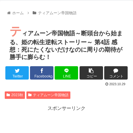
【朗報】齋藤飛鳥、前屈みで完全に見えてる動画が拡散されて
【朗報】MEGUMIさん(44)「グラドル時代にSNSがあったら
ホーム
ティアムーン帝国物語
『進撃の巨人』で一番面白いところってｗｗｗｗｗ
【画像】スト6女キャラの水着がエッチwwwwwwwwwwwwwww
テ
るろうに剣心 -明治剣客浪漫譚- 京都動乱 第33話の感想
ィアムーン帝国物語～断頭台から始ま
同盟、帝国、フェザーン。生まれるなら何処がいいか問題！
る、姫の転生逆転ストーリー～ 第4話 感
想：死にたくないだけなのに周りの期待が
勝手に膨らむ！
Powered by livedoor 相互RSS
Twitter
Facebook
LINE
コピー
コメント
0
2023.10.29
2023秋
ティアムーン帝国物語
スポンサーリンク