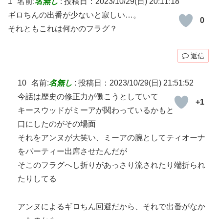
1
名前:
名無し
:
投稿日：2023/10/29(日) 20:11:18
ギロちんの出番が少ないと寂しい…。
0
それともこれは何かのフラグ？
返信
10
名前:
名無し
:
投稿日：2023/10/29(日) 21:51:52
今話は歴史の修正力が働こうとしていて
+1
キースウッドがミーアが関わっているかもと
口にしたのがその場面
それをアンヌが大笑い、ミーアの腕としてティオーナ
をパーティー出席させたんだが
そこのフラグへし折りがあっさり流されたり端折られ
たりしてる
アンヌによるギロちん回避だから、それで出番がなか