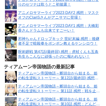
りのセツナは歌うとこ初披露！
アニメロサマーライブ2023 DAY2 感想：マスク
オフのClariSさんがアニサマに登場！
アニメロサマーライブ2023 DAY1 感想：大橋彩
香さんドラムも出来てすごーい！
邪神ちゃんドロップキック 世紀末編 感想：後継
者不足で暗殺拳をポンポン教えるケンシロウ！
呪術廻戦 第47話(最終回) 感想：虎杖くんも五条
先生もこんなに頑張ったのに報われない！
ティアムーン帝国物語の最新記事
ティアムーン帝国物語～断頭台から始まる、姫
の転生逆転ストーリー～ 第12話(最終回) 感想：
敵が死に戻りする事も警戒するミーア様！
ティアムーン帝国物語～断頭台から始まる、姫
の転生逆転ストーリー～ 第11話 感想：戦を止め
たいミーア様！演説の無茶振り泣いちゃう！
ティアムーン帝国物語～断頭台から始まる、姫
の転生逆転ストーリー～ 第10話 感想：どんどん