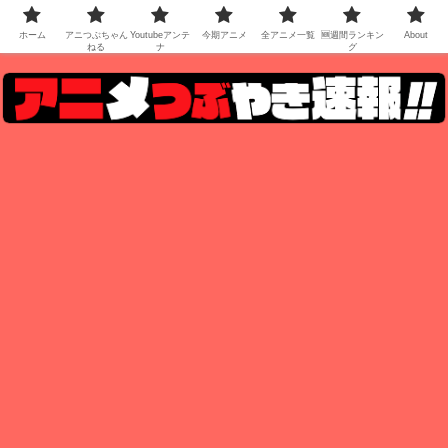
ホーム
アニつぶちゃん
Youtubeアンテ
今期アニメ
全アニメ一覧
🆕週間ランキン
About
ねる
ナ
グ