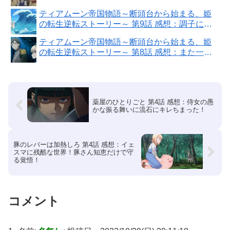
危険の中心に引きずり込まれるミーア様！
ティアムーン帝国物語～断頭台から始まる、姫
の転生逆転ストーリー～ 第9話 感想：調子に乗
ってたら他国で革命が！アベル王子が心配
ティアムーン帝国物語～断頭台から始まる、姫
の転生逆転ストーリー～ 第8話 感想：また一人
目の曇った側近が出来た！
薬屋のひとりごと 第4話 感想：侍女の愚
かな振る舞いに流石にキレちまった！
豚のレバーは加熱しろ 第4話 感想：イェ
スマに残酷な世界！豚さん知恵だけで守
る覚悟！
コメント