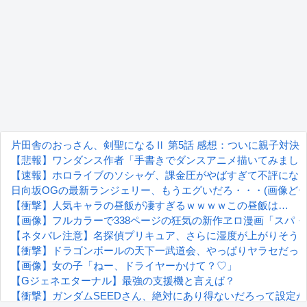
片田舎のおっさん、剣聖になるⅡ 第5話 感想：ついに親子対決
【悲報】ワンダンス作者「手書きでダンスアニメ描いてみまし
【速報】ホロライブのソシャゲ、課金圧がやばすぎて不評になるw
日向坂OGの最新ランジェリー、もうエグいだろ・・・(画像どー
【衝撃】人気キャラの昼飯が凄すぎるｗｗｗｗこの昼飯は…
【画像】フルカラーで338ページの狂気の新作ヱロ漫画「スパ・
【ネタバレ注意】名探偵プリキュア、さらに湿度が上がりそう
【衝撃】ドラゴンボールの天下一武道会、やっぱりヤラセだっ
【画像】女の子「ねー、ドライヤーかけて？♡」
【Gジェネエターナル】最強の支援機と言えば？
【衝撃】ガンダムSEEDさん、絶対にあり得ないだろって設定