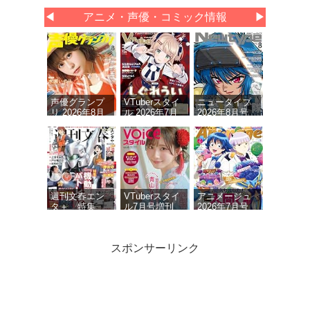
◀
アニメ・声優・コミック情報
▶
声優グランプ
VTuberスタイ
ニュータイプ
リ 2026年8月
ル 2026年7月
2026年8月号
号
号
週刊文春エン
VTuberスタイ
アニメージュ
タ＋ 特集
ル7月号増刊
2026年7月号
『機動警察パ
VOICEスタイ
トレイバー』
ルVOL.6
(文春ムック)
スポンサーリンク
ニュータイプ
声優グランプ
声優グランプ
2026年7月号
リ 2026年 7月
リ 2026年 9月