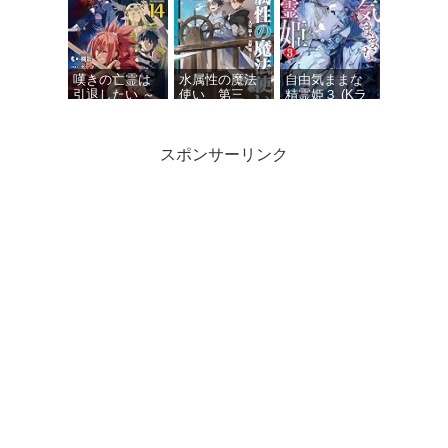
転生逆転スト
ーリー～
嘆きの亡霊は
水属性の魔法
自由気ままな
引退したい ～
使い 第三
精霊姫３ (Kラ
最弱ハンター
部 東方諸国
ノベブックス)
による最強パ
編7【電子書籍
ーティ育成術
限定書き下ろ
スポンサーリンク
～ 14 (GCノベ
しSS付き】
ルズ)
俺は星間国家
Dジェネシス
剣と魔法と学
の悪徳領主！
ダンジョンが
歴社会 ８ ～
12 (オーバーラ
出来て３年
前世はガリ勉
ップ文庫)
１１
だった俺が、
今世は風任せ
で自由に生き
たい～【電子
特別版】 (カド
カワBOOKS)
精霊幻想記
外伝 アマカワ
卿の食卓 (HJ
文庫)