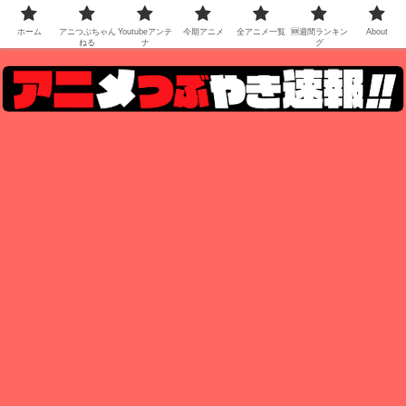
ホーム
アニつぶちゃん
Youtubeアンテ
今期アニメ
全アニメ一覧
🆕週間ランキン
About
ねる
ナ
グ