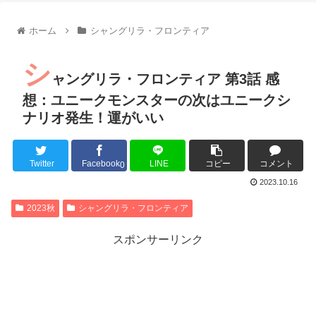
【朗報】齋藤飛鳥、前屈みで完全に見えてる動画が拡散されて
【朗報】MEGUMIさん(44)「グラドル時代にSNSがあったら
ホーム
シャングリラ・フロンティア
『進撃の巨人』で一番面白いところってｗｗｗｗｗ
【画像】スト6女キャラの水着がエッチwwwwwwwwwwwwwww
シ
るろうに剣心 -明治剣客浪漫譚- 京都動乱 第33話の感想
ャングリラ・フロンティア 第3話 感
同盟、帝国、フェザーン。生まれるなら何処がいいか問題！
想：ユニークモンスターの次はユニークシ
ナリオ発生！運がいい
Twitter
Facebook
LINE
コピー
コメント
Powered by livedoor 相互RSS
0
2023.10.16
2023秋
シャングリラ・フロンティア
スポンサーリンク