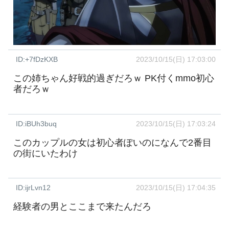
ID:+7fDzKXB
2023/10/15(日) 17:03:00
この姉ちゃん好戦的過ぎだろｗ PK付くmmo初心
者だろｗ
ID:iBUh3buq
2023/10/15(日) 17:03:24
このカップルの女は初心者ぽいのになんで2番目
の街にいたわけ
ID:ijrLvn12
2023/10/15(日) 17:04:35
経験者の男とここまで来たんだろ