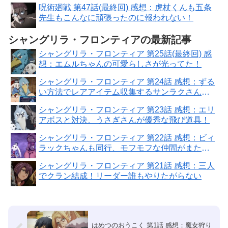
呪術廻戦 第47話(最終回) 感想：虎杖くんも五条
先生もこんなに頑張ったのに報われない！
シャングリラ・フロンティアの最新記事
シャングリラ・フロンティア 第25話(最終回) 感
想：エムルちゃんの可愛らしさが光ってた！
シャングリラ・フロンティア 第24話 感想：ずる
い方法でレアアイテム収集するサンラクさん怒
られそう！
シャングリラ・フロンティア 第23話 感想：エリ
アボスと対決、うさぎさんが優秀な飛び道具！
シャングリラ・フロンティア 第22話 感想：ビィ
ラックちゃんも同行、モフモフな仲間がまた増
えた！
シャングリラ・フロンティア 第21話 感想：三人
でクラン結成！リーダー誰もやりたがらない
はめつのおうこく 第1話 感想：魔女狩り