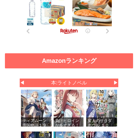
Amazonランキング
◀
本:ライトノベル
▶
ティアムーン
負けヒロイン
変人のサラダ
帝国物語１９
が多すぎる！
ボウル １０
～断頭台から
９ (ガガガ文
(ガガガ文庫)
始まる、姫の
庫)