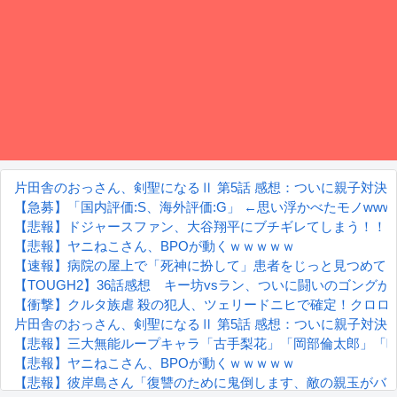
片田舎のおっさん、剣聖になるⅡ 第5話 感想：ついに親子対決
【急募】「国内評価:S、海外評価:G」 ←思い浮かべたモノwwww
【悲報】ドジャースファン、大谷翔平にブチギレてしまう！！
【悲報】ヤニねこさん、BPOが動くｗｗｗｗｗ
【速報】病院の屋上で「死神に扮して」患者をじっと見つめて
【TOUGH2】36話感想 キー坊vsラン、ついに闘いのゴングが
【衝撃】クルタ族虐 殺の犯人、ツェリードニヒで確定！クロロの
片田舎のおっさん、剣聖になるⅡ 第5話 感想：ついに親子対決
【悲報】三大無能ループキャラ「古手梨花」「岡部倫太郎」「
【悲報】ヤニねこさん、BPOが動くｗｗｗｗｗ
【悲報】彼岸島さん「復讐のために鬼倒します、敵の親玉がバ