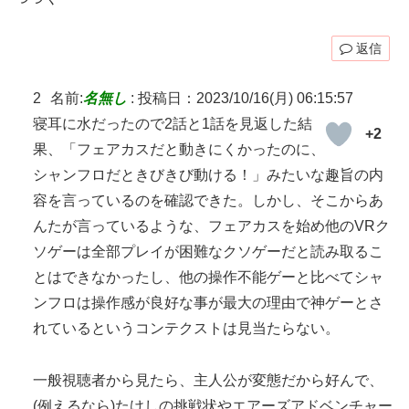
返信
2
名前:
名無し
:
投稿日：2023/10/16(月) 06:15:57
寝耳に水だったので2話と1話を見返した結
+2
果、「フェアカスだと動きにくかったのに、
シャンフロだときびきび動ける！」みたいな趣旨の内
容を言っているのを確認できた。しかし、そこからあ
んたが言っているような、フェアカスを始め他のVRク
ソゲーは全部プレイが困難なクソゲーだと読み取るこ
とはできなかったし、他の操作不能ゲーと比べてシャ
ンフロは操作感が良好な事が最大の理由で神ゲーとさ
れているというコンテクストは見当たらない。
一般視聴者から見たら、主人公が変態だから好んで、
(例えるなら)たけしの挑戦状やエアーズアドベンチャー