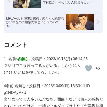
で師匠が！やっぱり人間恐ろしい
MFゴースト 第3話 感想：恋ちゃん絶賛恋
煩い中なのに相葉先輩とイチャついて
る！
コメント
1
名前:
名無し
:
投稿日：2023/10/16(月) 06:14:25
２話目でこう言ってる人がいる。しかも11人
+5
(？)もいいねを押してる。しかし
4名前:名無し : 投稿日：2023/10/09(月) 13:33:11 ID：
g1NDAyMzU
文句言ってる人多いんだなあ。面白くないは個人の感想だ
からいいんだけど、一話でフルダイブはまだまだ再現技術