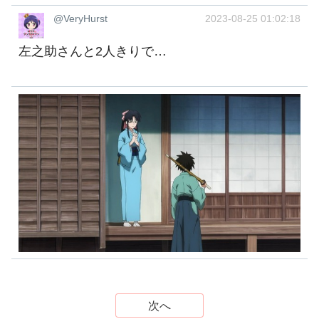
@VeryHurst
2023-08-25 01:02:18
左之助さんと2人きりで…
次へ