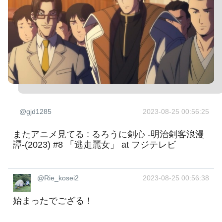
@gjd1285
2023-08-25 00:56:25
またアニメ見てる : るろうに剣心 -明治剣客浪漫
譚-(2023) #8 「逃走麗女」 at フジテレビ
@Rie_kosei2
2023-08-25 00:56:38
始まったでござる！