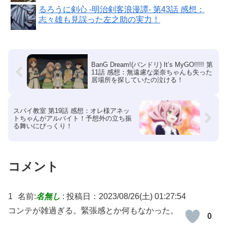
るろうに剣心 -明治剣客浪漫譚- 第43話 感想：
志々雄も見誤った左之助の実力！
BanG Dream!(バンドリ) It’s MyGO!!!!! 第
11話 感想：無遠慮な楽奈ちゃんも失った
居場所を探していたの泣ける！
スパイ教室 第19話 感想：オレ様アネッ
トちゃんがアルバイト！予想外の立ち振
る舞いにびっくり！
コメント
1
名前:
名無し
:
投稿日：2023/08/26(土) 01:27:54
コンテが雑過ぎる。緊張感とか何もなかった。
0