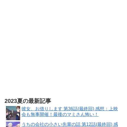
ク)
ラック)
【PS4対応】
ホリ 充電USB
ケーブル スマ
ートフォン
2.0m for ワイ
ヤレスコント
ローラー
DUALSHOCK4
2023夏の最新記事
彼女、お借りします 第36話(最終回) 感想：上映
会も無事開催！最後のマミさん怖い！
うちの会社の小さい先輩の話 第12話(最終回) 感