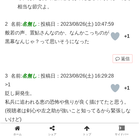
相当な節穴よ。
2
名前:
名無し
:
投稿日：2023/08/26(土) 10:47:59
般若の声、置鮎さんなのか、なんかこっちのが
+1
黒幕なんじゃ？って思いそうになった
返信
3
名前:
名無し
:
投稿日：2023/08/26(土) 16:29:28
>1
+1
貶し厨発生。
私兵に追われる恵の恐怖や焦りが良く描けてたと思う。
(視聴者は剣心や左之助が強いこと知ってるから緊張しな
いけど)
蒼紫の迫力は大したものだった。
ホーム
シェア
トップ
サイドバー
部下も強そうだな。