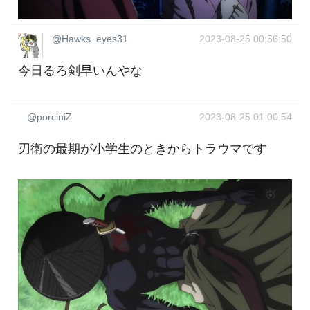
@Hawks_eyes31
2023-08-25 00:56:50
今日るろ剣早いんやな
@porciniZ
2023-08-25 01:00:54
刃衛の最期が小学生のときからトラウマです