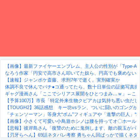
【画像】最新ファイヤーエンブレム、主人公の性別が「Type-A」
なろう作家「円安で高市さん叩いてた奴ら、円高でも褒めない
【速報】ジャンポケ斎藤、求刑7年で逝く。実刑確実か
体調不良で休んでパチ●コ通ってたら、数十日単位の証拠写真撮
ギャグ漫画さん「ここでシリアス展開をひとつまみ…ｗ」←こ
【予算100万】市長「特定外来生物クビアカは気持ち悪い虫だし
【TOUGH2】36話感想 キー坊vsラン、ついに闘いのゴングが
「チェンソーマン」等身大“ボム”フィギュアや「進撃の巨人」“地鳴らし”再
【画像】小さくて可愛い小鳥遊ホシノは腰を持ってオ〇ホール
【悲報】彼岸島さん「復讐のために鬼倒します、敵の親玉がバ
【刃牙らへん】69話ネタバレ考察 勇ちゃん回ばっかで描くネ