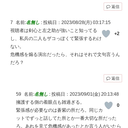
返信
7
名前:
名無し
:
投稿日：2023/08/28(月) 03:17:15
視聴者は剣心と左之助が強いこと知ってる
+2
し、私兵の二人もザコっぽくて緊張するわけ
ない。
危機感を煽る演出だったら、それはそれで文句言うん
だろ？
返信
59
名前:
名無し
:
投稿日：2023/09/01(金) 20:13:48
擁護する側の着眼点も雑過ぎる。
0
緊張感が必要なのは蒼紫の所だろ。同じカ
ットでずっと話してた所とか一番大切な所だった
ろ。あれを見て危機感があったとか言う人がいたら