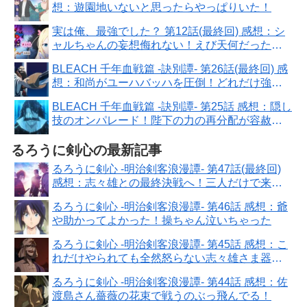
想：遊園地いないと思ったらやっぱりいた！
実は俺、最強でした？ 第12話(最終回) 感想：シ
ャルちゃんの妄想侮れない！えび天何だったの
か気になる〜
BLEACH 千年血戦篇 -訣別譚- 第26話(最終回) 感
想：和尚がユーハバッハを圧倒！どれだけ強い
んだ！
BLEACH 千年血戦篇 -訣別譚- 第25話 感想：隠し
技のオンパレード！陛下の力の再分配が容赦な
い！
るろうに剣心の最新記事
るろうに剣心 -明治剣客浪漫譚- 第47話(最終回)
感想：志々雄との最終決戦へ！三人だけで来い
ってズルい！
るろうに剣心 -明治剣客浪漫譚- 第46話 感想：爺
や助かってよかった！操ちゃん泣いちゃった
るろうに剣心 -明治剣客浪漫譚- 第45話 感想：こ
れだけやられても全然怒らない志々雄さま器が
でかい！
るろうに剣心 -明治剣客浪漫譚- 第44話 感想：佐
渡島さん薔薇の花束で戦うのぶっ飛んでる！