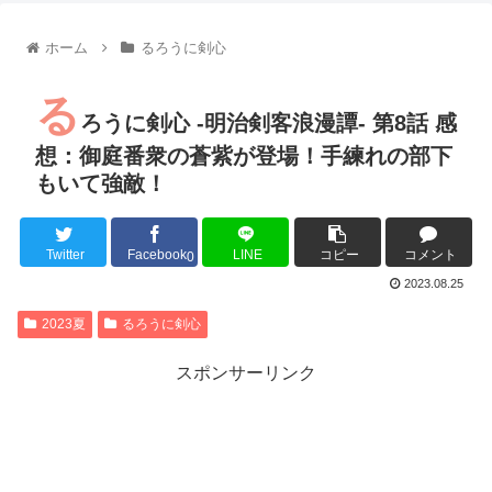
【朗報】齋藤飛鳥、前屈みで完全に見えてる動画が拡散されて
【朗報】MEGUMIさん(44)「グラドル時代にSNSがあったら
ホーム
るろうに剣心
『進撃の巨人』で一番面白いところってｗｗｗｗｗ
【画像】スト6女キャラの水着がエッチwwwwwwwwwwwwwww
る
るろうに剣心 -明治剣客浪漫譚- 京都動乱 第33話の感想
ろうに剣心 -明治剣客浪漫譚- 第8話 感
同盟、帝国、フェザーン。生まれるなら何処がいいか問題！
想：御庭番衆の蒼紫が登場！手練れの部下
もいて強敵！
Twitter
Facebook
LINE
コピー
コメント
Powered by livedoor 相互RSS
0
2023.08.25
2023夏
るろうに剣心
スポンサーリンク