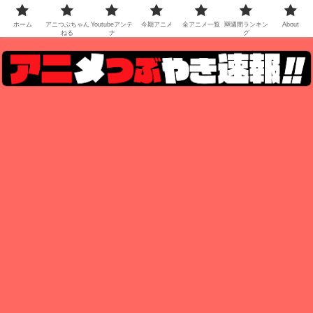
ホーム
アニつぶちゃん
Youtubeアンテ
今期アニメ
全アニメ一覧
🆕週間ランキン
About
ねる
ナ
グ