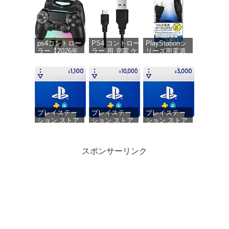
ps4コントロー
PS4 コントロー
PlayStationシ
ラー【2026年
ラー 用 充電 ケ
リーズ用電源
革新版・アッ
ーブル 1.8M
ケーブル『マ
プデート】ps4
micro USB 充電
ルチ電源ケー
コントローラ
データケーブル
ブルPS (2m)
ー pc Turbo連
急速充電 高速デ
』 - PS5 - PS4
射機能 6軸ジ
ータ転送 各種
- PS3 - PS2 -
ャイロセンサ
Xbox
PS Vita
ー 二重振動 高
One/PlayStation4
精密ボタン
slim/PS4 Pro等
プレイステー
プレイステー
プレイステー
Bluetoooth5.4
その他機器対応
ション ストア
ション ストア
ション ストア
無線/有線安定
チケット
チケット
チケット
接続 1000mAh
1,100円|オンラ
10,000円|オン
3,000円|オンラ
急速充電 16時
インコード版
ラインコード
インコード版
スポンサーリンク
間連続使用 人
版
体工学設計 持
ちやすい タッ
チパッド イヤ
ホンジャック
All Bright 縦置
All Bright 縦置
ドラゴンクエ
付き ワイヤレ
きスタンド フ
きスタンド フ
ストXI 過ぎ去
スコントロー
ットスタンド
ットスタンド
りし時を求め
ラー P3/P4/P4
縦置き 傷付き
縦置き 傷付き
て S - PS4
Pro/Slim/PC対
倒防止 設置 排
倒防止 設置 排
応 正規品
熱 国内製造
熱 国内製造
(PS4用 ブラッ
(PS4pro用 ブ