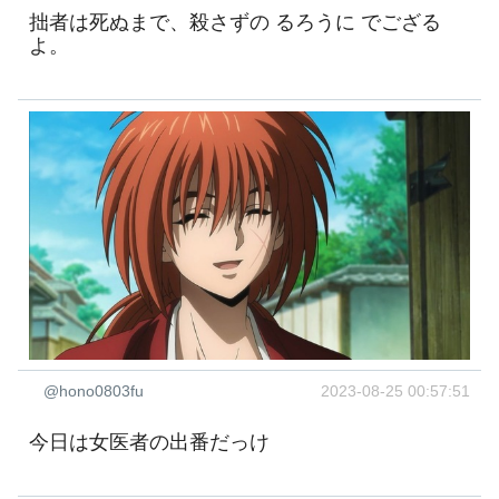
拙者は死ぬまで、殺さずの るろうに でござる
よ。
@hono0803fu
2023-08-25 00:57:51
今日は女医者の出番だっけ