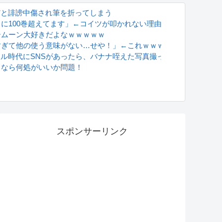
だと誹謗中傷され筆を折ってしまう
に100巻超えてます」←コイツが叩かれない理由ｗｗｗｗ
ームーン大好きだよなｗｗｗｗｗ
…
すぎて他の使う意味がない…せや！」←これｗｗｗ
グラドル時代にSNSがあったら、バナナ咥えた写真撮ってたと思う」
るなら何処がいいか問題！
S
スポンサーリンク