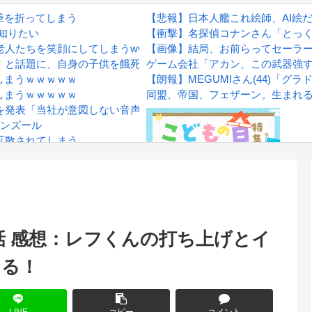
筆を折ってしまう
【悲報】日本人艦これ絵師、AI絵
知りたい
【衝撃】名探偵コナンさん「とっく
たちを笑顔にしてしまうwwwwwwwwwwwwwwww
【画像】結局、お前らってセーラ
！と話題に、自身の子供を餓死する寸前までネグレクトした挙句…
ゲーム会社「アカン、この武器強
しまうｗｗｗｗｗ
【朗報】MEGUMIさん(44)「
しまうｗｗｗｗｗ
同盟、帝国、フェザーン。生まれ
を発表「当社が意図しない音声が流れた」
ゼンズール
拡散されてしまう…
wwwwwwwww
Powered by livedoor 相互RS
感想
話 感想：レフくんの打ち上げとイ
なる！