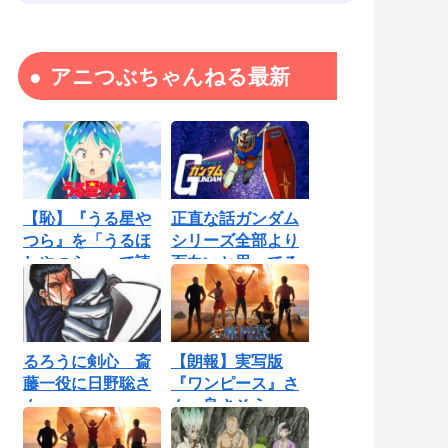
アニつぶちゃんねる最新
【恥】『うる星や
正直な話ガンダム
つら』を「うるほ
シリーズ全部より
しやつら」って読
面白いと思ってる
んでたわ…勘...
ロボットアニ...
るろうに剣心 斎
【朗報】実写版
藤一役に日野聡さ
『ワンピース』さ
ん
ん、良さそう
【Netflix】