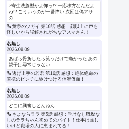
>寄生洗脳型かよ怖っ!? 一応味方なんだよ
ね!? こういうのが一番怖い 次回は偽アサ
の...
黄泉のツガイ 第18話 感想：顔以上に声も
怪しいから誤解されがちなアスマさん！
名無し
2026.08.09
あばら骨折したら笑うだけで痛かった あの
親子は尋常じゃない
逃げ上手の若君 第16話 感想：絶体絶命の
若様のピンチに駆けつける信濃仮面！
名無し
2026.08.09
どこに興奮しとんねん
さよならララ 第5話 感想：学歴なし職歴な
しのララちゃん初めてのバイト！仕事は厳し
いけど職場の人に恵まれてる！