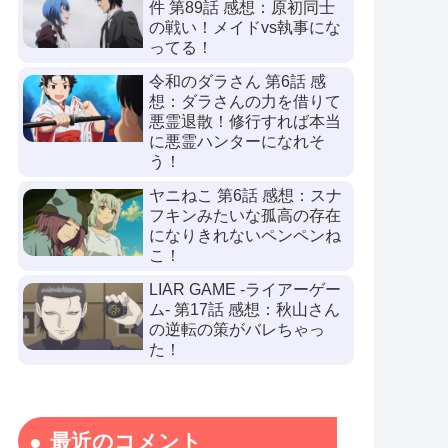
件 第89話 感想：原初同士
の戦い！メイドvs執事にな
ってる！
令和のダラさん 第6話 感
想：ダラさんの力を借りて
悪霊退散！修行すれば本当
に悪霊ハンターになれそ
う！
ヤニねこ 第6話 感想：スナ
フキンみたいな孤高の存在
になりきれないペンペンね
こ！
LIAR GAME -ライアーゲー
ム- 第17話 感想：秋山さん
の逆転の策がバレちゃっ
た！
最近のコメント