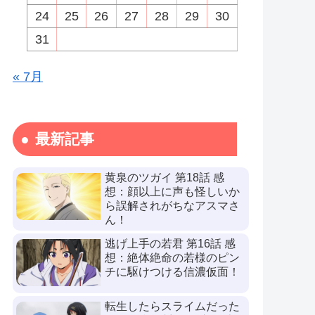
24
25
26
27
28
29
30
31
« 7月
最新記事
黄泉のツガイ 第18話 感
想：顔以上に声も怪しいか
ら誤解されがちなアスマさ
ん！
逃げ上手の若君 第16話 感
想：絶体絶命の若様のピン
チに駆けつける信濃仮面！
転生したらスライムだった