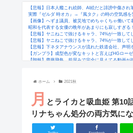
【悲報】日本人艦これ絵師、AI絵だと誹謗中傷され
実際『ゼルダ 時オカ』→『風タク』の時の空気感を
【画像】へずま議員、被災地でめちゃくちゃ働いて老人
昭和を代表する女優の晩年があまりにも寂しすぎる
【悲報】ヤニねこで抜けるキャラ、74%が一致して
【悲報】ヤニねこで抜けるキャラ、74%が一致して
【悲報】下ネタアナウンスが流れた鉄道会社、声明
【ガンプラ】成型色が変なキットと言えばHGロー
【朗報】齋藤飛鳥、前屈みで完全に見えてる動画が
『進撃の巨人』で一番面白いところってｗｗｗｗｗ
【画像】スト6女キャラの水着がエッチwwwwwwwww
るろうに剣心 -明治剣客浪漫譚- 京都動乱 第33話の
ホーム
2021秋
月
とライカと吸血姫 第10
リナちゃん処分の両方気に
Powered by livedoor 相互RSS