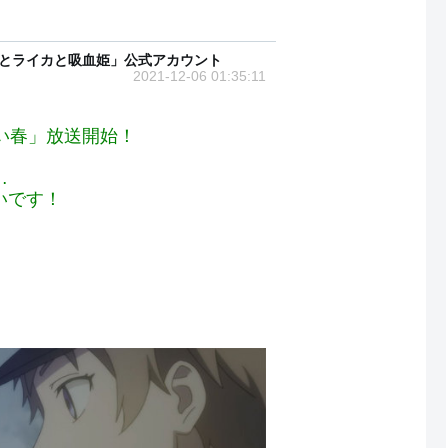
月とライカと吸血姫」公式アカウント
2021-12-06 01:35:11
い春」放送開始！
…
いです！
！