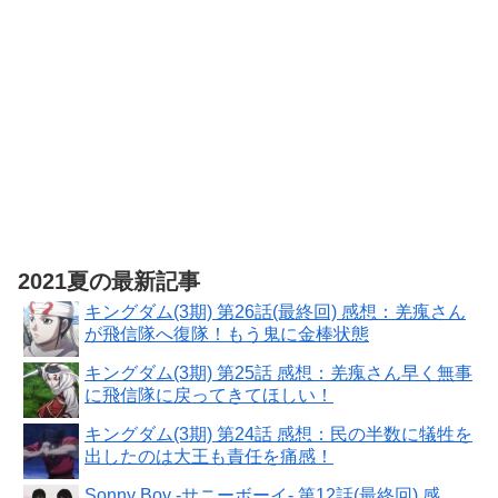
MODEROID
ミニ合体変形
イデオン 組み
立て式プラモ
デル ノンスケ
ール 全高約
130mm
2021夏の最新記事
キングダム(3期) 第26話(最終回) 感想：羌瘣さん
が飛信隊へ復隊！もう鬼に金棒状態
キングダム(3期) 第25話 感想：羌瘣さん早く無事
に飛信隊に戻ってきてほしい！
キングダム(3期) 第24話 感想：民の半数に犠牲を
出したのは大王も責任を痛感！
Sonny Boy -サニーボーイ- 第12話(最終回) 感