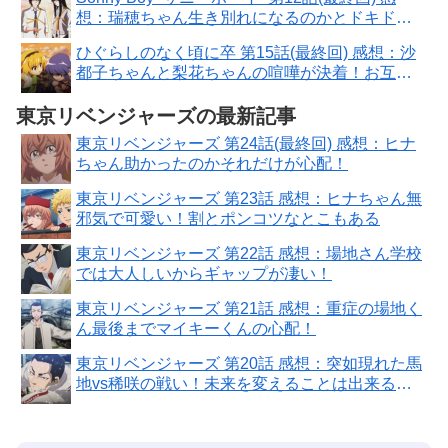
想：瑞穂ちゃん生き別れになるのかとドキド
キ！
ひぐらしのなく頃に卒 第15話(最終回) 感想：沙
都子ちゃんと梨花ちゃんの喧嘩が決着！お互い
譲れないものがある
東京リベンジャーズの最新記事
東京リベンジャーズ 第24話(最終回) 感想：ヒナ
ちゃん助かったのかそれだけが心配！
東京リベンジャーズ 第23話 感想：ヒナちゃん無
邪気で可愛い！割とポンコツなとこもある
東京リベンジャーズ 第22話 感想：場地さん学校
では大人しいからギャップが凄い！
東京リベンジャーズ 第21話 感想：重症の場地く
ん最後までマイキーくんの心配！
東京リベンジャーズ 第20話 感想：突如現れた馬
地vs稀咲の戦い！未来を変えることは出来るの
か