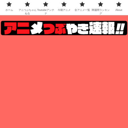
ホーム
アニつぶちゃん
Youtubeアンテ
今期アニメ
全アニメ一覧
🆕週間ランキン
About
ねる
ナ
グ