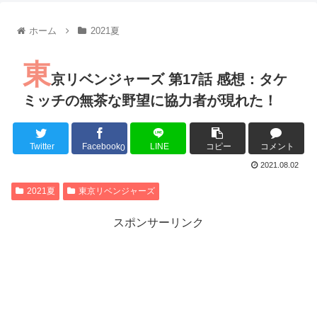
【朗報】齋藤飛鳥、前屈みで完全に見えてる動画が拡散されて
【朗報】MEGUMIさん(44)「グラドル時代にSNSがあったら
ホーム
2021夏
『進撃の巨人』で一番面白いところってｗｗｗｗｗ
【画像】スト6女キャラの水着がエッチwwwwwwwwwwwwwww
東
るろうに剣心 -明治剣客浪漫譚- 京都動乱 第33話の感想
京リベンジャーズ 第17話 感想：タケ
同盟、帝国、フェザーン。生まれるなら何処がいいか問題！
ミッチの無茶な野望に協力者が現れた！
Twitter
Facebook
LINE
コピー
コメント
0
Powered by livedoor 相互RSS
2021.08.02
2021夏
東京リベンジャーズ
スポンサーリンク