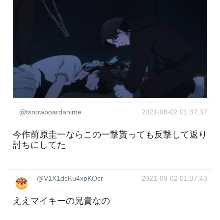
@tsnowboardanime
2021-08-02 01:37:37
今作前原圭一ならこの一撃貰っても反撃して返り
討ちにしてた
@V1X1dcKu4xpKOcr
2021-08-02 01:37:43
ええマイキーの兄貴なの