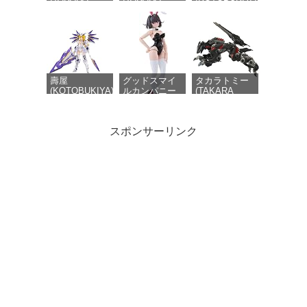
TOMY) T-
TOMY) T-
HMM ZOIDS ダ
SPARK
SPARK
ークホーン ハ
REALIZE
ZOIDS ゾイド
リースペシャル
MODEL リア
ファングリフ
2001 Re/color
ライズモデル
ォン 色分け済
全長約400mm
ZOIDS ゾイド
み プラキット
1/72スケール
RMZ-024 スト
プラモデル
ームソーダー
壽屋
グッドスマイ
タカラトミー
色分け済み プ
(KOTOBUKIYA)
ルカンパニー
(TAKARA
ラキット
フレームアーム
DF
TOMY) T-
ズ・ガール レ
PLAMATEA ケ
SPARK
イファルクス
リー バニー
REALIZE
スポンサーリンク
全高約175mm
Ver. 組み立て
MODEL リア
ノンスケール
式プラモデル
ライズモデル
プラモデル
ノンスケール
ZOIDS ゾイド
全高約160mm
RMZ-023 ライ
トニングサイ
将魂姫X解限機
LEBOO
青島文化教材
クス アーバイ
1/10 ブラック
EDDAS 1/100
社(AOSHIMA)
ン仕様 色分け
パンサー 黒豹
ノルンメカ
1/700 ウォー
済み プラキッ
1/10 美少女 可
NGMPM01 高
ターライン
ト
動 プラモデル
さ約 19cm 組
No.916 英国海
組立キット
み立てキット
軍 フラワー級
プレカラード
コルベット PS
プラモデル
製 プラモデル
グッドスマイ
ルカンパニー
伝説巨神イデ
オン