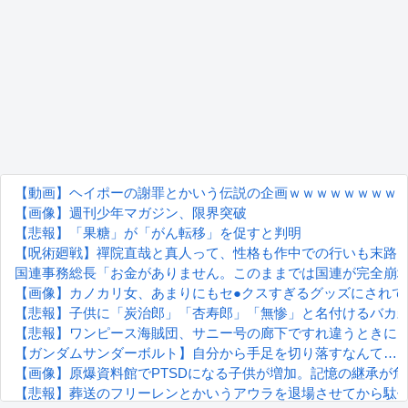
【動画】ヘイポーの謝罪とかいう伝説の企画ｗｗｗｗｗｗｗｗ
【画像】週刊少年マガジン、限界突破
【悲報】「果糖」が「がん転移」を促すと判明
【呪術廻戦】禪院直哉と真人って、性格も作中での行いも末路
国連事務総長「お金がありません。このままでは国連が完全崩
【画像】カノカリ女、あまりにもセ●クスすぎるグッズにされて
【悲報】子供に「炭治郎」「杏寿郎」「無惨」と名付けるバカ
【悲報】ワンピース海賊団、サニー号の廊下ですれ違うときに
【ガンダムサンダーボルト】自分から手足を切り落すなんて…
【画像】原爆資料館でPTSDになる子供が増加。記憶の継承が
【悲報】葬送のフリーレンとかいうアウラを退場させてから駄