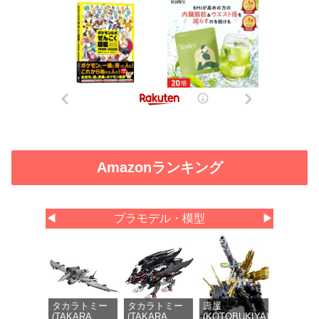
Amazonランキング
◀
プラモデル・模型
▶
タカラトミー
タカラトミー
壽屋
(TAKARA
(TAKARA
(KOTOBUKIYA)