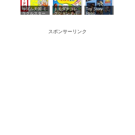
ラシ 同梱
ラマ用ボイス
セット・ミニ
リズム天国 ミ
トモダチコレ
Toy Story:
ドラマ用エフ
ラクルスター
クション わく
Retro
ェクト1種 同
ズ|オンライン
わく生活 -
Roundup! +
梱
コード版
Switch
Toy Story 3
Complete
スポンサーリンク
Edition Double
Pack（トイス
トーリー レト
ロラウンドア
ップ！＋トイ
パワフルプロ
ウマ娘 プリテ
がんばれゴエ
ストーリース
野球2026-2027
ィーダービー
モン大集合! -
リー コンプリ
-Switch
熱血ハチャメ
Switch
ートエディシ
チャ大感謝
ョン ダブルパ
祭！【数量限
ック） -
定アイテム】
Switch
ゲーム『ウマ
娘 プリティー
ダービー』ス
ペシャルアイ
My Merry May with
テムセット
be 限定版 【同梱物】
（ゲームアイ
「My Merry May with
テムと交換で
be」SOUND
きるシリアル
COLLECTION（DVD-
コード）同梱 -
ROM） - Switch
Switch