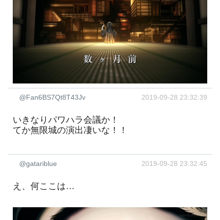
@Fan6BS7Qt8T43Jv
2019-09-28 23:32:39
いきなりパワハラ会議か！
てか無限城の演出凄いな！！
@gatariblue
2019-09-28 23:32:45
え、何ここは…