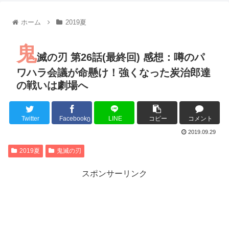
【朗報】齋藤飛鳥、前屈みで完全に見えてる動画が拡散されて
【朗報】MEGUMIさん(44)「グラドル時代にSNSがあったら
ホーム
2019夏
『進撃の巨人』で一番面白いところってｗｗｗｗｗ
【画像】スト6女キャラの水着がエッチwwwwwwwwwwwwwww
鬼
るろうに剣心 -明治剣客浪漫譚- 京都動乱 第33話の感想
滅の刃 第26話(最終回) 感想：噂のパ
同盟、帝国、フェザーン。生まれるなら何処がいいか問題！
ワハラ会議が命懸け！強くなった炭治郎達
の戦いは劇場へ
Twitter
Facebook
LINE
コピー
コメント
Powered by livedoor 相互RSS
0
2019.09.29
2019夏
鬼滅の刃
スポンサーリンク