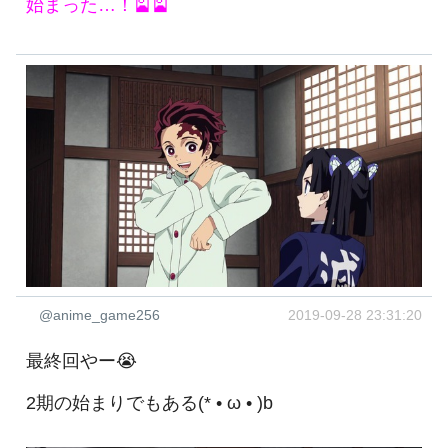
始まった…！🎴🎴
@anime_game256
2019-09-28 23:31:20
最終回やー😭
2期の始まりでもある(* • ω • )b