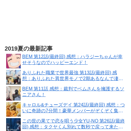
2019夏の最新記事
BEM 第12話(最終回) 感想：ハラジーちゃんが幸
せそうなのでハッピーエンド！
ありふれた職業で世界最強 第13話(最終回) 感
想：ありふれた異世界モノで2期あるなんで凄
い！
BEM 第11話 感想：裁判でベムさんを擁護するソ
ニアさん！
キャロル&チューズデイ 第24話(最終回) 感想：つ
いに奇跡の7分間！豪華メンバーがぞくぞく集
合！
この世の果てで恋を唄う少女YU-NO 第26話(最終
回) 感想：タクヤくん別れて数秒で戻って来た！