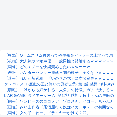
【衝撃】Q：ムスリム移民って移住先をアッラーの土地って思って
【祝砲】大人気ウマ娘声優、一般男性と結婚するｗｗｗｗｗｗ
【画像】どのくノ一を快楽責めしたいｗｗｗｗｗ
【悲報】ハンターハンター連載再開の様子、全くないｗｗｗｗ
【速報】れいわ新選組、「いのちの党」に党名変更ｗｗｗｗｗ
クレバテスⅡ-魔獣の王と偽りの勇者伝承- 第5話 感想：剣の
【朗報】「誰からも好かれる主人公」の特徴、ガチで決まるｗ
LIAR GAME -ライアーゲーム- 第17話 感想：秋山さんの逆転
【朗報】ワンピースのロロノア・ゾロさん、ペローナちゃんと
【画像】みい山作者「居酒屋行く奴はバカ。ホストの初回なら
【画像】女の子「ねー、ドライヤーかけて？♡」