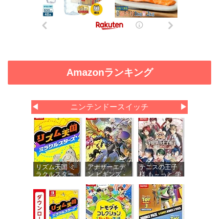
Amazonランキング
◀
ニンテンドースイッチ
▶
リズム天国 ミ
アナザーエデ
テニスの王子
ラクルスター
ン ビギンズ -
様 も～っと 学
ズ -Switch
Switch 【初回
園祭の王子様
同梱物】アナ
♡-40 and
ザーエデン 時
more… 【メー
空を超える猫
カー特典あ
で使える シリ
り】 初回限定
アルコードチ
特典 ミニド