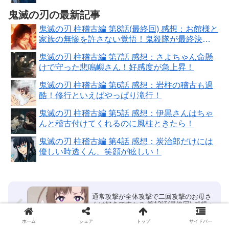
ユーノちゃんずっと一緒
鬼滅の刃の最新記事
鬼滅の刃 柱稽古編 第8話(最終回) 感想：お館様と
家族の無惨を許さない覚悟！鬼殺隊が最終決戦
場へ
鬼滅の刃 柱稽古編 第7話 感想：さよちゃん命懸
けで守った悲鳴嶼さん！好感度が急上昇！
鬼滅の刃 柱稽古編 第6話 感想：岩柱の稽古も過
酷！修行といえばやっぱり滝行！
鬼滅の刃 柱稽古編 第5話 感想：伊黒さんはちゃ
んと稽古付けてくれるのに風柱ときたら！
鬼滅の刃 柱稽古編 第4話 感想：炭治郎だけには
優しい時透くん、笑顔が眩しい！
通常攻撃が全体攻撃で二回攻撃のお母さ
んは好きですか？ 第12話(最終回) 感想：
母の「めっ！」がメラゾーマ級！
ホーム
シェア
トップ
サイドバー