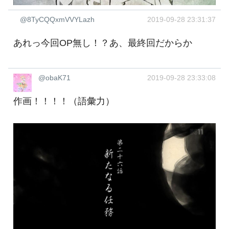
@8TyCQQxmVVYLazh
2019-09-28 23:31:37
あれっ今回OP無し！？あ、最終回だからか
@obaK71
2019-09-28 23:33:08
作画！！！！（語彙力）