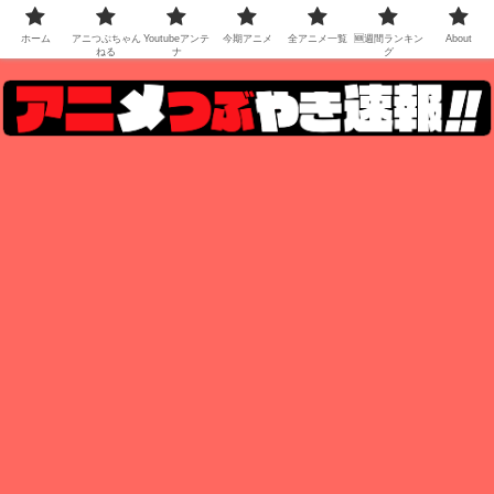
ホーム
アニつぶちゃん
Youtubeアンテ
今期アニメ
全アニメ一覧
🆕週間ランキン
About
ねる
ナ
グ