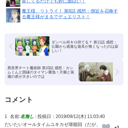
策してるだけでも妙に面白い！
魔王様、リトライ！ 第8話 感想：側近を召喚す
る魔王様がまるでデュエリスト！
ダンベル何キロ持てる？ 第11話 感想：
公園から過激な遊具が無くなったのは寂
しい！
異世界チート魔術師 第10話 感想：カシ
ムくんと因縁のタイマン勝負！片腕と装
備の差が大きいのでは
コメント
1
名前:
名無し
:
投稿日：2019/09/12(木) 11:03:40
だいたいオールタイムユキカゼ堪能回（だが、
+1