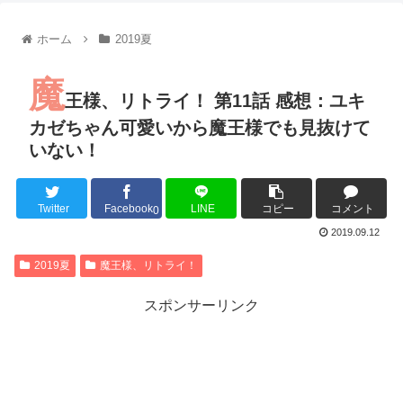
【朗報】齋藤飛鳥、前屈みで完全に見えてる動画が拡散されて
【朗報】MEGUMIさん(44)「グラドル時代にSNSがあったら
ホーム
2019夏
『進撃の巨人』で一番面白いところってｗｗｗｗｗ
【画像】スト6女キャラの水着がエッチwwwwwwwwwwwwwww
魔
るろうに剣心 -明治剣客浪漫譚- 京都動乱 第33話の感想
王様、リトライ！ 第11話 感想：ユキ
同盟、帝国、フェザーン。生まれるなら何処がいいか問題！
カゼちゃん可愛いから魔王様でも見抜けて
いない！
Twitter
Facebook
LINE
コピー
コメント
Powered by livedoor 相互RSS
0
2019.09.12
2019夏
魔王様、リトライ！
スポンサーリンク