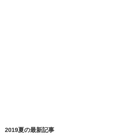
Vol.17
Vol.18 RIVAL
GUNBIRD ポ
TURF! ポリメ
リメガ専用ゲ
ガ専用ゲーム
ームソフト 9
ソフト 6タイ
タイトル収録
トル収録
[Steam] メタ
ファー:リファ
ンタジオ|オン
ラインコード
版
2019夏の最新記事