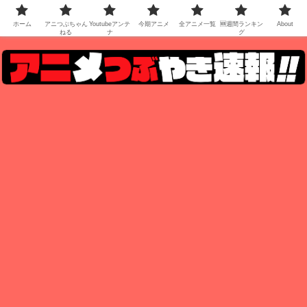
ホーム
アニつぶちゃん
Youtubeアンテ
今期アニメ
全アニメ一覧
🆕週間ランキン
About
ねる
ナ
グ