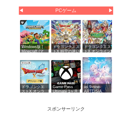
◀
PCゲーム
▶
Windows版 |
ドラゴンクエス
ドラゴンクエス
Minecraft (マ
トX 時空の迷い
トX オンライン
インクラフト):
子たち オンラ
オールインワン
Java &
イン
パッケージ
Bedrock
【Amazon.co.jp
version 1-
Edition | オン
限定】お役立ち
8【Amazon.co.jp
ラインコード
アイテムセット
限定】お役立ち
版
配信 |ダウンロ
アイテムセット
ード版
【購入特典】ゲ
ーム内アイテム
ドラゴンクエ
Game Pass
as:9-nine-
「黄金の花びら
ストX オンラ
Ultimate 1ヶ月
ARTEISIA
×10個」 配信 |ダ
イン 無料体験
(Xbox Series
ウンロード版
版[ダウンロー
X|S, Windows,
ド]
Cloud Gaming
スポンサーリンク
Devices, Xbox
One)|オンライ
ンコード版
Polymega コ
Polymega コ
anemoi 初回限
レクション
レクション
定版