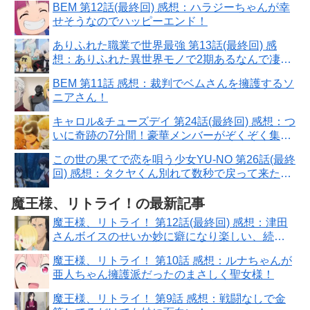
BEM 第12話(最終回) 感想：ハラジーちゃんが幸
せそうなのでハッピーエンド！
ありふれた職業で世界最強 第13話(最終回) 感
想：ありふれた異世界モノで2期あるなんで凄
い！
BEM 第11話 感想：裁判でベムさんを擁護するソ
ニアさん！
キャロル&チューズデイ 第24話(最終回) 感想：つ
いに奇跡の7分間！豪華メンバーがぞくぞく集
合！
この世の果てで恋を唄う少女YU-NO 第26話(最終
回) 感想：タクヤくん別れて数秒で戻って来た！
ユーノちゃんずっと一緒
魔王様、リトライ！の最新記事
魔王様、リトライ！ 第12話(最終回) 感想：津田
さんボイスのせいか妙に癖になり楽しい、続
け！
魔王様、リトライ！ 第10話 感想：ルナちゃんが
亜人ちゃん擁護派だったのまさしく聖女様！
魔王様、リトライ！ 第9話 感想：戦闘なしで金