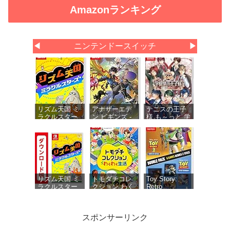
Amazonランキング
◀
ニンテンドースイッチ
▶
リズム天国 ミ
アナザーエデ
テニスの王子
ラクルスター
ン ビギンズ -
様 も～っと 学
ズ -Switch
Switch 【初回
園祭の王子様
同梱物】アナ
♡-40 and
ザーエデン 時
more… 【メー
空を超える猫
カー特典あ
で使える シリ
り】 初回限定
アルコードチ
特典 ミニド
ラシ 同梱
ラマ用ボイス
セット・ミニ
リズム天国 ミ
トモダチコレ
Toy Story:
ドラマ用エフ
ラクルスター
クション わく
Retro
ェクト1種 同
ズ|オンライン
わく生活 -
Roundup! +
梱
コード版
Switch
Toy Story 3
Complete
スポンサーリンク
Edition Double
Pack（トイス