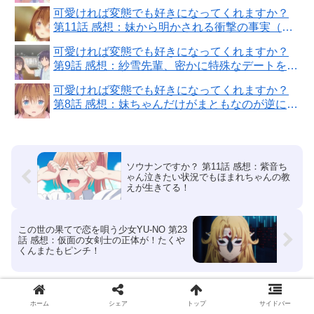
妹ちゃんのカミングアウト！
可愛ければ変態でも好きになってくれますか？
第11話 感想：妹から明かされる衝撃の事実（普
通気づく）！
可愛ければ変態でも好きになってくれますか？
第9話 感想：紗雪先輩、密かに特殊なデートを楽
しんでる！
可愛ければ変態でも好きになってくれますか？
第8話 感想：妹ちゃんだけがまともなのが逆に怪
しい！
ソウナンですか？ 第11話 感想：紫音ち
ゃん泣きたい状況でもほまれちゃんの教
えが生きてる！
この世の果てで恋を唄う少女YU-NO 第23
話 感想：仮面の女剣士の正体が！たくや
くんまたもピンチ！
コメント
ホーム
シェア
トップ
サイドバー