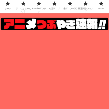
ホーム
アニつぶちゃん
Youtubeアンテ
今期アニメ
全アニメ一覧
🆕週間ランキン
About
ねる
ナ
グ