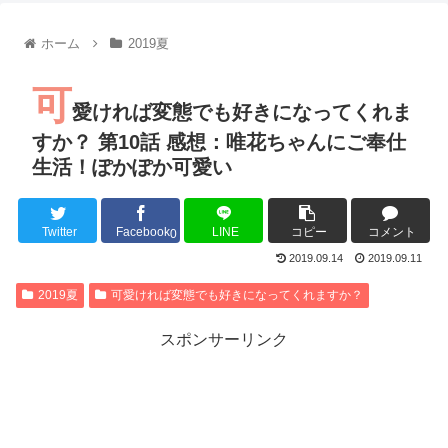
【朗報】齋藤飛鳥、前屈みで完全に見えてる動画が拡散されて
【朗報】MEGUMIさん(44)「グラドル時代にSNSがあったら
ホーム
2019夏
『進撃の巨人』で一番面白いところってｗｗｗｗｗ
【画像】スト6女キャラの水着がエッチwwwwwwwwwwwwwww
可
るろうに剣心 -明治剣客浪漫譚- 京都動乱 第33話の感想
愛ければ変態でも好きになってくれま
同盟、帝国、フェザーン。生まれるなら何処がいいか問題！
すか？ 第10話 感想：唯花ちゃんにご奉仕
生活！ぽかぽか可愛い
Twitter
Facebook
LINE
コピー
コメント
Powered by livedoor 相互RSS
0
2019.09.14
2019.09.11
2019夏
可愛ければ変態でも好きになってくれますか？
スポンサーリンク