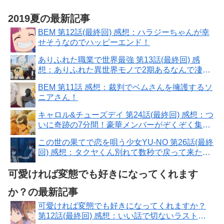
2019夏の最新記事
BEM 第12話(最終回) 感想：ハラジーちゃんが幸
せそうなのでハッピーエンド！
ありふれた職業で世界最強 第13話(最終回) 感
想：ありふれた異世界モノで2期あるなんで凄
い！
BEM 第11話 感想：裁判でベムさんを擁護するソ
ニアさん！
キャロル&チューズデイ 第24話(最終回) 感想：つ
いに奇跡の7分間！豪華メンバーがぞくぞく集
合！
この世の果てで恋を唄う少女YU-NO 第26話(最終
回) 感想：タクヤくん別れて数秒で戻って来た！
ユーノちゃんずっと一緒
可愛ければ変態でも好きになってくれます
か？の最新記事
可愛ければ変態でも好きになってくれますか？
第12話(最終回) 感想：いい話で切ないラストに