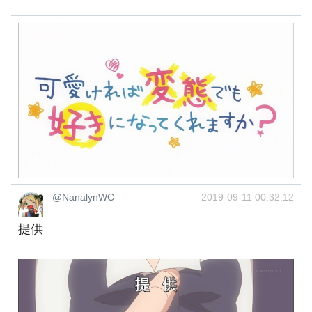
@NanalynWC
2019-09-11 00:32:12
提供 ‍