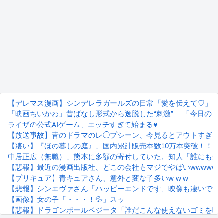
【デレマス漫画】シンデレラガールズの日常「愛を伝えて♡」
「映画ちいかわ」昔ばなし形式から逸脱した“刺激”― 「今日の日
ライザの公式AIゲーム、エッチすぎて始まる♥
【放送事故】昔のドラマのレ◯プシーン、今見るとアウトすぎ
【凄い】『ほの暮しの庭』、国内累計販売本数10万本突破！！
中居正広（無職）、熊本に多額の寄付していた。知人「誰にも
【悲報】最近の漫画出版社、どこの会社もマジでやばいwwwww
【プリキュア】青キュアさん、意外と変な子多いw w w
【悲報】シンエヴァさん「ハッピーエンドです、映像も凄いで
【画像】女の子「・・・！💦」スッ
【悲報】ドラゴンボールベジータ「誰だこんな使えないゴミを