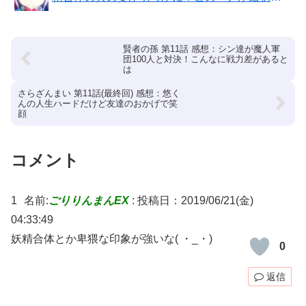
は
賢者の孫 第11話 感想：シン達が魔人軍
団100人と対決！こんなに戦力差があると
は
さらざんまい 第11話(最終回) 感想：悠く
んの人生ハードだけど友達のおかげで笑
顔
コメント
1
名前:
ごりりんまんEX
:
投稿日：2019/06/21(金)
04:33:49
妖精合体とか卑猥な印象が強いな( ・_・)
0
返信