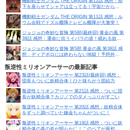
機動戦士ガンダム THE ORIGIN 第12話 感想：部
下を座らせてシャアは立ってる！宇宙だから疲
れない？
機動戦士ガンダム THE ORIGIN 第11話 感想：ル
ウム会戦でドズル艦隊とレビル艦隊が大激突！
ジョジョの奇妙な冒険 第5部(最終回) 黄金の風 第
39話 感想：運命に抗うイバラの道！眠れる奴隷
って意味も深い
ジョジョの奇妙な冒険 第5部 黄金の風 第38話 感
想：ディアボロには終わらない地獄！予想外の
謎展開が始まった
叛逆性ミリオンアーサーの最新記事
叛逆性ミリオンアーサー 第23話(最終回) 感想：
団長もついに妖精合体！ひと味ちがう団結力
叛逆性ミリオンアーサー 第21話 感想：ついに団
長が妖精合体？カジノでのダメっぷりがすごい
叛逆性ミリオンアーサー 第20話 感想：妖精合体
をずっと調べていた錬金ちゃんがついに！
叛逆性ミリオンアーサー 第19話 感想：ついに妖
精合体の真の姿が明らかに！このペアが最初と