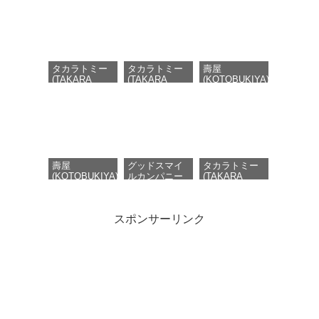
タカラトミー
タカラトミー
壽屋
(TAKARA
(TAKARA
(KOTOBUKIYA)
TOMY) T-
TOMY) T-
HMM ZOIDS ダ
SPARK
SPARK
ークホーン ハ
REALIZE
ZOIDS ゾイド
リースペシャル
MODEL リア
ファングリフ
2001 Re/color
ライズモデル
ォン 色分け済
全長約400mm
ZOIDS ゾイド
み プラキット
1/72スケール
RMZ-024 スト
プラモデル
ームソーダー
壽屋
グッドスマイ
タカラトミー
色分け済み プ
(KOTOBUKIYA)
ルカンパニー
(TAKARA
ラキット
フレームアーム
DF
TOMY) T-
ズ・ガール レ
PLAMATEA ケ
SPARK
イファルクス
リー バニー
REALIZE
スポンサーリンク
全高約175mm
Ver. 組み立て
MODEL リア
ノンスケール
式プラモデル
ライズモデル
プラモデル
ノンスケール
ZOIDS ゾイド
全高約160mm
RMZ-023 ライ
トニングサイ
将魂姫X解限機
LEBOO
青島文化教材
クス アーバイ
1/10 ブラック
EDDAS 1/100
社(AOSHIMA)
ン仕様 色分け
パンサー 黒豹
ノルンメカ
1/700 ウォー
済み プラキッ
1/10 美少女 可
NGMPM01 高
ターライン
ト
動 プラモデル
さ約 19cm 組
No.916 英国海
組立キット
み立てキット
軍 フラワー級