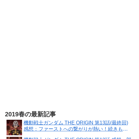
プレカラード
コルベット PS
プラモデル
製 プラモデル
グッドスマイ
ルカンパニー
伝説巨神イデ
オン
MODEROID
ミニ合体変形
イデオン 組み
立て式プラモ
デル ノンスケ
ール 全高約
130mm
2019春の最新記事
機動戦士ガンダム THE ORIGIN 第13話(最終回)
感想：ファーストへの繋がりが熱い！続きもア
ニメ化して欲しい！