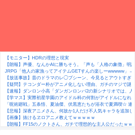
【モニター】HDRの理想と現実
【朗報】声優、なんかAIに勝ちそう。「声も「人格の象徴」明
JRPG「他人の家漁ってアイテムGETすんの楽しーwwwww」
【放送事故】昔のドラマのレ◯プシーン、今見るとアウトすぎ
【疑問】テコンダー朴がアニメ化しない理由、ガチのマジで謎
【速報】ダンロン小高「ダンガンロンパ2の新シナリオでは、人
【学マス】実際初星学園のアイドル科の何割がアイドルになれ
「呪術廻戦」五条悟、夏油傑、伏黒恵たちが浴衣で夏満喫☆ 連
【悲報】深夜アニメさん、何故か1人だけ不人気キャラを追加し
【画像】抜けるヱロアニメ教えてｗｗｗｗｗ
【朗報】FF15のノクトさん、ガチで理想的な主人公だったｗｗ
【朗報】齋藤飛鳥、前屈みで完全に見えてる動画が拡散されて