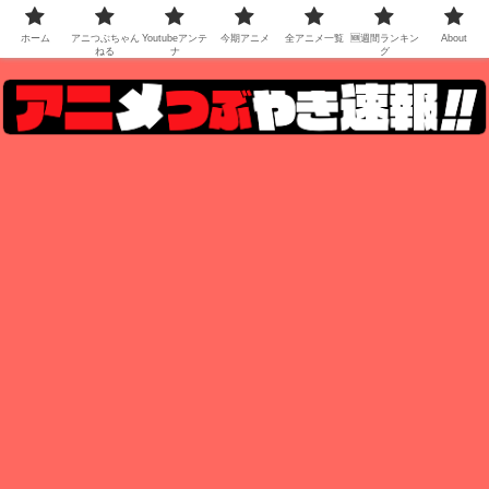
ホーム
アニつぶちゃん
Youtubeアンテ
今期アニメ
全アニメ一覧
🆕週間ランキン
About
ねる
ナ
グ