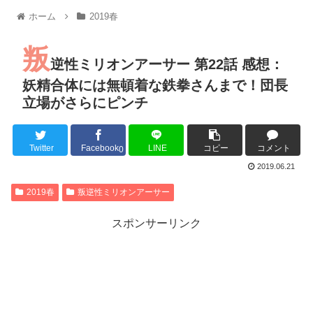
【朗報】MEGUMIさん(44)「グラドル時代にSNSがあったら
ホーム
2019春
『進撃の巨人』で一番面白いところってｗｗｗｗｗ
【画像】スト6女キャラの水着がエッチwwwwwwwwwwwwwww
叛
るろうに剣心 -明治剣客浪漫譚- 京都動乱 第33話の感想
逆性ミリオンアーサー 第22話 感想：
同盟、帝国、フェザーン。生まれるなら何処がいいか問題！
妖精合体には無頓着な鉄拳さんまで！団長
立場がさらにピンチ
Twitter
Facebook
LINE
コピー
コメント
Powered by livedoor 相互RSS
0
2019.06.21
2019春
叛逆性ミリオンアーサー
スポンサーリンク