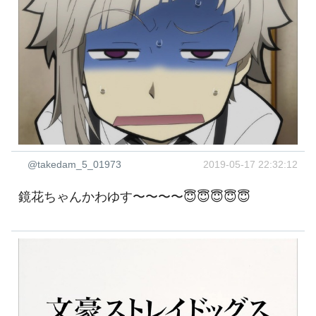
@takedam_5_01973
2019-05-17 22:32:12
鏡花ちゃんかわゆす〜〜〜〜😇😇😇😇😇