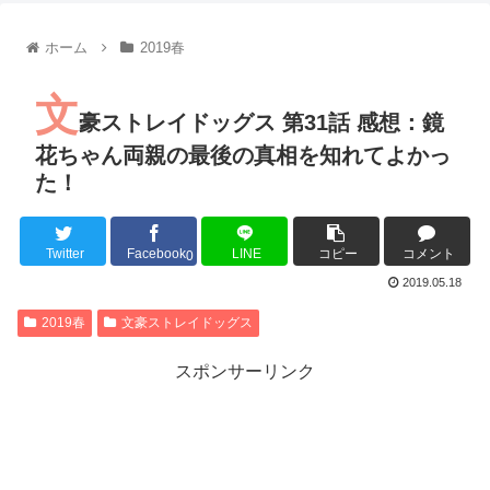
【朗報】齋藤飛鳥、前屈みで完全に見えてる動画が拡散されて
【朗報】MEGUMIさん(44)「グラドル時代にSNSがあったら
ホーム
2019春
『進撃の巨人』で一番面白いところってｗｗｗｗｗ
【画像】スト6女キャラの水着がエッチwwwwwwwwwwwwwww
文
るろうに剣心 -明治剣客浪漫譚- 京都動乱 第33話の感想
豪ストレイドッグス 第31話 感想：鏡
同盟、帝国、フェザーン。生まれるなら何処がいいか問題！
花ちゃん両親の最後の真相を知れてよかっ
た！
Twitter
Facebook
LINE
コピー
コメント
Powered by livedoor 相互RSS
0
2019.05.18
2019春
文豪ストレイドッグス
スポンサーリンク