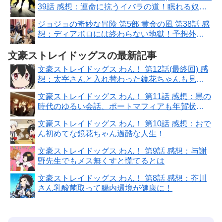
39話 感想：運命に抗うイバラの道！眠れる奴隷
って意味も深い
ジョジョの奇妙な冒険 第5部 黄金の風 第38話 感
想：ディアボロには終わらない地獄！予想外の
謎展開が始まった
文豪ストレイドッグスの最新記事
文豪ストレイドッグス わん！ 第12話(最終回) 感
想：太宰さんと入れ替わった鏡花ちゃんも見た
かった！
文豪ストレイドッグス わん！ 第11話 感想：黒の
時代のゆるい会話、ポートマフィアも年賀状出
すんだ！
文豪ストレイドッグス わん！ 第10話 感想：おで
ん初めてな鏡花ちゃん過酷な人生！
文豪ストレイドッグス わん！ 第9話 感想：与謝
野先生でもメス無くすと慌てるとは
文豪ストレイドッグス わん！ 第8話 感想：芥川
さん乳酸菌取って腸内環境が健康に！