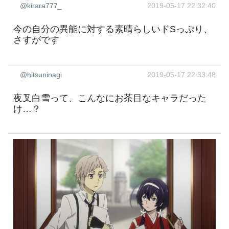
@kirara777_
2019-05-17 22:32:40
今の自分の異能に対する素晴らしいドSっぷり、
さすがです
@hitsuninagi
2019-05-17 22:33:48
夜叉白雪って、こんなにお茶目なキャラだった
け…？