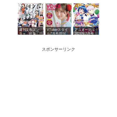
号
号
週刊文春エン
VTuberスタイ
アニメージュ
タ＋ 特集
ル7月号増刊
2026年7月号
『機動警察パ
VOICEスタイ
トレイバー』
ルVOL.6
(文春ムック)
スポンサーリンク
ニュータイプ
声優グランプ
声優グランプ
2026年7月号
リ 2026年 7月
リ 2026年 9月
号
号
アニメージュ
2026年6月号