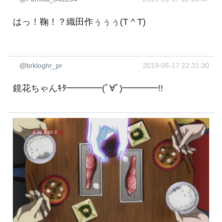
はっ！鞠！？織田作ぅぅぅ(T ^ T)
@brkloghr_pr
2019-05-17 22:31:30
鏡花ちゃんｷﾀ━━━━(ﾟ∀ﾟ)━━━━!!