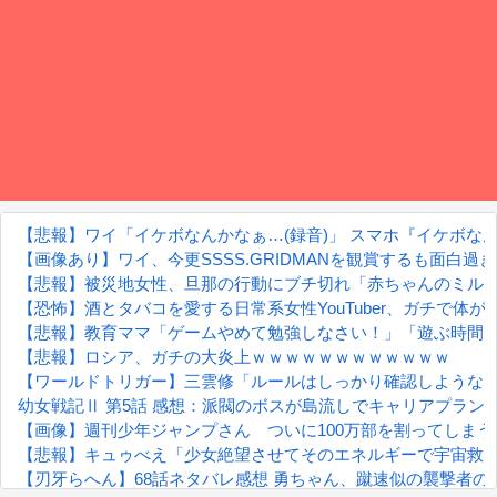
【悲報】ワイ「イケボなんかなぁ…(録音)」 スマホ『イケボなん
【画像あり】ワイ、今更SSSS.GRIDMANを観賞するも面白
【悲報】被災地女性、旦那の行動にブチ切れ「赤ちゃんのミル
【恐怖】酒とタバコを愛する日常系女性YouTuber、ガチで体が
【悲報】教育ママ「ゲームやめて勉強しなさい！」「遊ぶ時間
【悲報】ロシア、ガチの大炎上ｗｗｗｗｗｗｗｗｗｗｗｗ
【ワールドトリガー】三雲修「ルールはしっかり確認しような
幼女戦記Ⅱ 第5話 感想：派閥のボスが島流しでキャリアプラン
【画像】週刊少年ジャンプさん ついに100万部を割ってしま
【悲報】キュゥべえ「少女絶望させてそのエネルギーで宇宙救
【刃牙らへん】68話ネタバレ感想 勇ちゃん、蹴速似の襲撃者