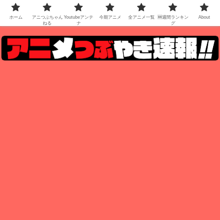
ホーム
アニつぶちゃん
Youtubeアンテ
今期アニメ
全アニメ一覧
🆕週間ランキン
About
ねる
ナ
グ