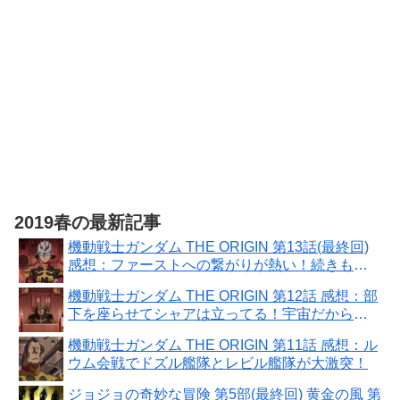
2019春の最新記事
機動戦士ガンダム THE ORIGIN 第13話(最終回)
感想：ファーストへの繋がりが熱い！続きもア
ニメ化して欲しい！
機動戦士ガンダム THE ORIGIN 第12話 感想：部
下を座らせてシャアは立ってる！宇宙だから疲
れない？
機動戦士ガンダム THE ORIGIN 第11話 感想：ル
ウム会戦でドズル艦隊とレビル艦隊が大激突！
ジョジョの奇妙な冒険 第5部(最終回) 黄金の風 第