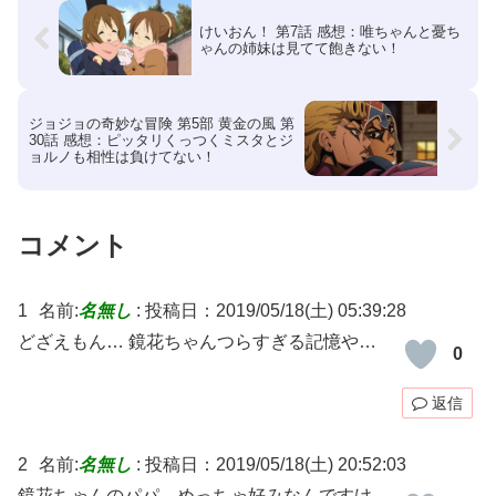
けいおん！ 第7話 感想：唯ちゃんと憂ち
ゃんの姉妹は見てて飽きない！
ジョジョの奇妙な冒険 第5部 黄金の風 第
30話 感想：ピッタリくっつくミスタとジ
ョルノも相性は負けてない！
コメント
1
名前:
名無し
:
投稿日：2019/05/18(土) 05:39:28
どざえもん… 鏡花ちゃんつらすぎる記憶や…
0
返信
2
名前:
名無し
:
投稿日：2019/05/18(土) 20:52:03
鏡花ちゃんのパパ、めっちゃ好みなんですけ