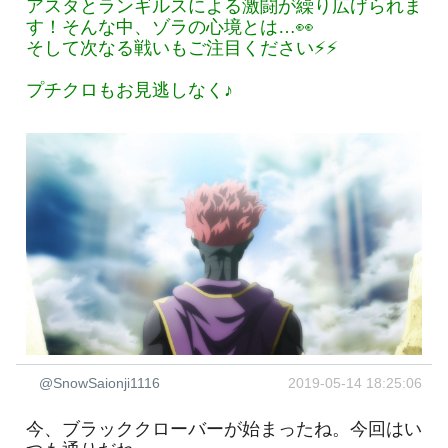
アスタとランギルスによる激闘が繰り広げられま
す！そんな中、ゾラの心境とは…👀
そして次なる戦いもご注目ください⚡️⚡️
プチクロもお見逃しなく♪
@SnowSaionji1116
2019-05-14 18:25:06
今、ブラッククローバーが始まったね。今回はい