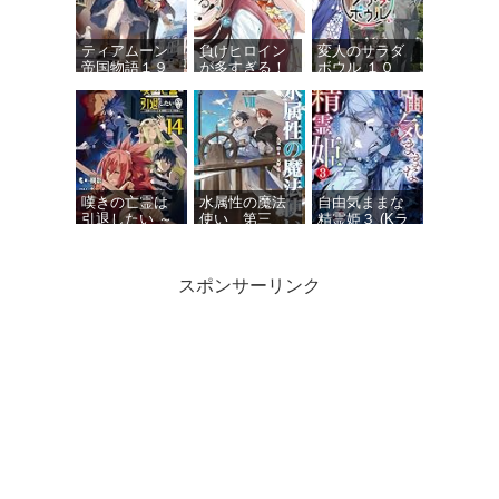
ティアムーン
負けヒロイン
変人のサラダ
帝国物語１９
が多すぎる！
ボウル １０
～断頭台から
９ (ガガガ文
(ガガガ文庫)
始まる、姫の
庫)
転生逆転スト
ーリー～
嘆きの亡霊は
水属性の魔法
自由気ままな
引退したい ～
使い 第三
精霊姫３ (Kラ
最弱ハンター
部 東方諸国
ノベブックス)
による最強パ
編7【電子書籍
ーティ育成術
限定書き下ろ
スポンサーリンク
～ 14 (GCノベ
しSS付き】
ルズ)
俺は星間国家
Dジェネシス
剣と魔法と学
の悪徳領主！
ダンジョンが
歴社会 ８ ～
12 (オーバーラ
出来て３年
前世はガリ勉
ップ文庫)
１１
だった俺が、
今世は風任せ
で自由に生き
たい～【電子
特別版】 (カド
カワBOOKS)