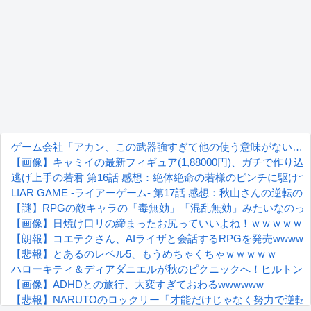
ゲーム会社「アカン、この武器強すぎて他の使う意味がない…
【画像】キャミイの最新フィギュア(1,88000円)、ガチで作り
逃げ上手の若君 第16話 感想：絶体絶命の若様のピンチに駆け
LIAR GAME -ライアーゲーム- 第17話 感想：秋山さんの逆転
【謎】RPGの敵キャラの「毒無効」「混乱無効」みたいなのっ
【画像】日焼け口リの締まったお尻っていいよね！ｗｗｗｗｗ
【朗報】コエテクさん、AIライザと会話するRPGを発売wwwwww
【悲報】とあるのレベル5、もうめちゃくちゃｗｗｗｗｗ
ハローキティ＆ディアダニエルが秋のピクニックへ！ヒルトン広島「HEL
【画像】ADHDとの旅行、大変すぎておわるwwwwww
【悲報】NARUTOのロックリー「才能だけじゃなく努力で逆