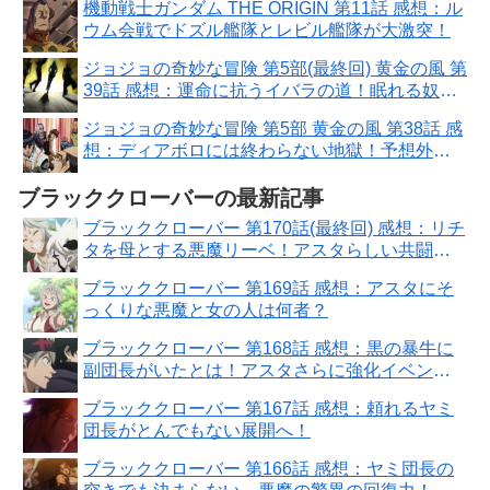
機動戦士ガンダム THE ORIGIN 第11話 感想：ル
ウム会戦でドズル艦隊とレビル艦隊が大激突！
ジョジョの奇妙な冒険 第5部(最終回) 黄金の風 第
39話 感想：運命に抗うイバラの道！眠れる奴隷
って意味も深い
ジョジョの奇妙な冒険 第5部 黄金の風 第38話 感
想：ディアボロには終わらない地獄！予想外の
謎展開が始まった
ブラッククローバーの最新記事
ブラッククローバー 第170話(最終回) 感想：リチ
タを母とする悪魔リーベ！アスタらしい共闘関
係
ブラッククローバー 第169話 感想：アスタにそ
っくりな悪魔と女の人は何者？
ブラッククローバー 第168話 感想：黒の暴牛に
副団長がいたとは！アスタさらに強化イベント
発生
ブラッククローバー 第167話 感想：頼れるヤミ
団長がとんでもない展開へ！
ブラッククローバー 第166話 感想：ヤミ団長の