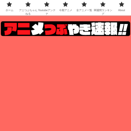
ホーム
アニつぶちゃん
Youtubeアンテ
今期アニメ
全アニメ一覧
🆕週間ランキン
About
ねる
ナ
グ