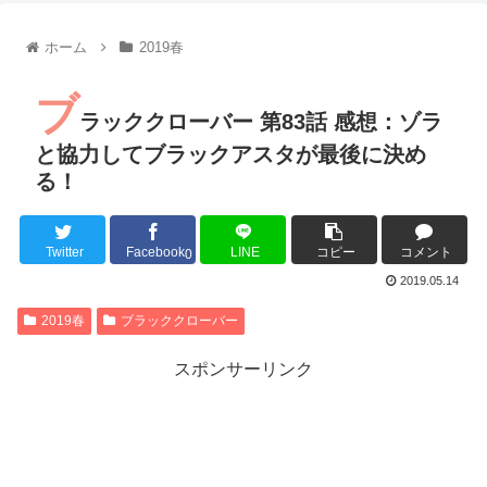
【朗報】齋藤飛鳥、前屈みで完全に見えてる動画が拡散されて
【朗報】MEGUMIさん(44)「グラドル時代にSNSがあったら
ホーム
2019春
『進撃の巨人』で一番面白いところってｗｗｗｗｗ
【画像】スト6女キャラの水着がエッチwwwwwwwwwwwwwww
ブ
るろうに剣心 -明治剣客浪漫譚- 京都動乱 第33話の感想
ラッククローバー 第83話 感想：ゾラ
同盟、帝国、フェザーン。生まれるなら何処がいいか問題！
と協力してブラックアスタが最後に決め
る！
Twitter
Facebook
LINE
コピー
コメント
Powered by livedoor 相互RSS
0
2019.05.14
2019春
ブラッククローバー
スポンサーリンク