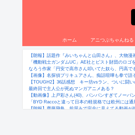
ホーム
アニつぶちゃんねる
【朗報】話題作『みいちゃんと山田さん』、大物漫画
「機動戦士ガンダムUC」AE社とビスト財団のロゴを
なろう作家「円安で高市さん叩いてた奴ら、円高で
【画像】名探偵プリキュアさん、痴話喧嘩も拳で語
【TOUGH2】36話感想 キー坊vsラン、ついに闘
最終回で主人公が死ぬマンガアニメある？
【動画像】上戸彩さん(40)、パンパンすぎてノーバ
「BYD Raccoと違って日本の軽規格では欧州
【朗報】齋藤飛鳥、前屈みで完全に見えてる動画が
『進撃の巨人』で一番面白いところってｗｗｗｗｗ
【画像】スト6女キャラの水着がエッチwwwwwwwww
るろうに剣心 -明治剣客浪漫譚- 京都動乱 第33話の