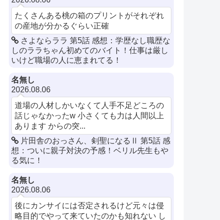
たくさんある桃の箱のプリントがそれぞれ
の産地が分かるぐらい正確
さよならララ 第5話 感想：学歴なし職歴な
しのララちゃん初めてのバイト！仕事は厳し
いけど職場の人に恵まれてる！
名無し
2026.08.06
道場の人材しかいなくて人手不足どころの
話じゃなかったw 小さくても力は人間以上
あります からの突...
片田舎のおっさん、剣聖になるⅡ 第5話 感
想：ついに親子対決の予感！ベリル先生もや
る気に！
名無し
2026.08.06
後にカンサイには否定されるけど元々は侵
略目的でやって来ていたのかも知れない し