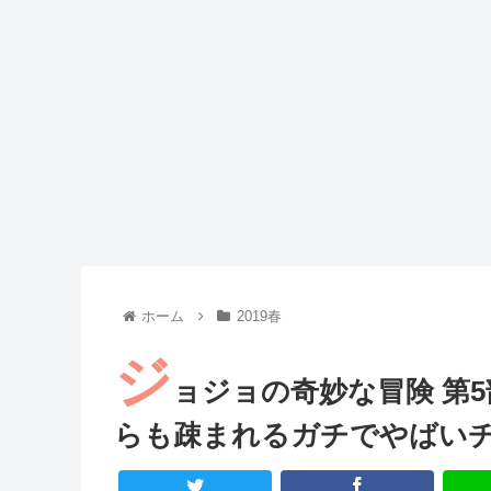
Powered by livedoor 相互RSS
ホーム
2019春
ジ
ョジョの奇妙な冒険 第5
らも疎まれるガチでやばい