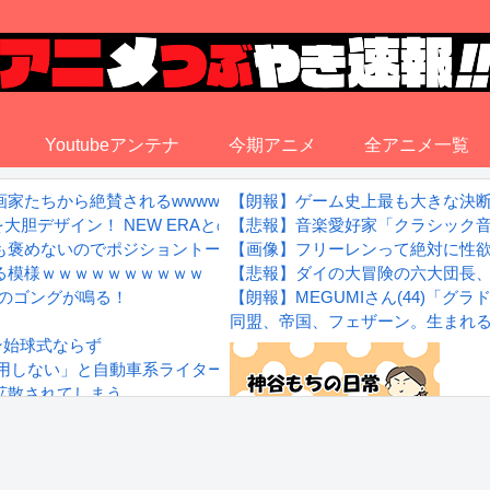
Youtubeアンテナ
今期アニメ
全アニメ一覧
家たちから絶賛されるwwww
【朗報】ゲーム史上最も大きな決
大胆デザイン！ NEW ERAとのコラボキャップが新登場！
【悲報】音楽愛好家「クラシック
も褒めないのでポジショントーク確定ｗｗｗ」
【画像】フリーレンって絶対に性
る模様ｗｗｗｗｗｗｗｗｗｗ
【悲報】ダイの大冒険の六大団長
いのゴングが鳴る！
【朗報】MEGUMIさん(44)「
同盟、帝国、フェザーン。生まれ
ン始球式ならず
には通用しない」と自動車系ライターが示唆、だが速攻で反例を提示さ
拡散されてしまう…
wwwwwwwww
Powered by livedoor 相互RS
感想