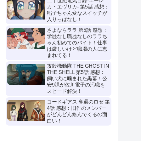
二十世紀電氣目録-ユーレ
カ・エヴリカ- 第5話 感想：
稲子ちゃん変なスイッチが
入りっぱなし！
さよならララ 第5話 感想：
学歴なし職歴なしのララち
ゃん初めてのバイト！仕事
は厳しいけど職場の人に恵
まれてる！
攻殻機動隊 THE GHOST IN
THE SHELL 第5話 感想：
飼い犬に噛まれた黒幕！公
安9課が佐川電子の汚職を
スピード解決！
コードギアス 奪還のロゼ 第
4話 感想：旧作のメンバー
がどんどん絡んでくるの面
白い！