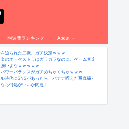
🆕週間ランキング
About
断を迫られた二択、ガチ決定ｗｗｗ
音楽のオーケストラはガラガラなのに、ゲーム音楽のオーケストラ
欲強いよなｗｗｗｗｗ
、パワーバランスがガチめちゃくちゃｗｗｗ
グラドル時代にSNSがあったら、バナナ咥えた写真撮ってたと思う」
るなら何処がいいか問題！
れて即落ち二コマ状態に……
S