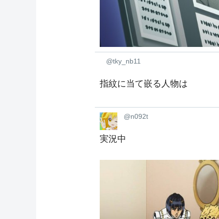
@tky_nb11
指紋に当て嵌る人物は
@n092t
実況中