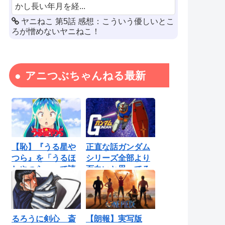
かし長い年月を経...
ヤニねこ 第5話 感想：こういう優しいとこ
ろが憎めないヤニねこ！
アニつぶちゃんねる最新
【恥】『うる星や
正直な話ガンダム
つら』を「うるほ
シリーズ全部より
しやつら」って読
面白いと思ってる
んでたわ…勘...
ロボットアニ...
るろうに剣心 斎
【朗報】実写版