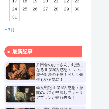
17
18
19
20
21
22
23
24
25
26
27
28
29
30
31
« 7月
最新記事
片田舎のおっさん、剣聖に
なるⅡ 第5話 感想：ついに
親子対決の予感！ベリル先
生もやる気に！
幼女戦記Ⅱ 第5話 感想：派
閥のボスが島流しでキャリ
アプランが崩れ去る！