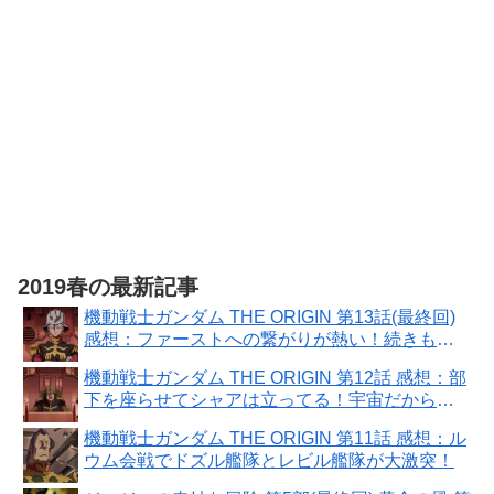
2019春の最新記事
機動戦士ガンダム THE ORIGIN 第13話(最終回)
感想：ファーストへの繋がりが熱い！続きもア
ニメ化して欲しい！
機動戦士ガンダム THE ORIGIN 第12話 感想：部
下を座らせてシャアは立ってる！宇宙だから疲
れない？
機動戦士ガンダム THE ORIGIN 第11話 感想：ル
ウム会戦でドズル艦隊とレビル艦隊が大激突！