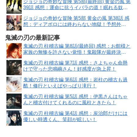
ジョジョの奇妙な冒険 第5部(最終回) 黄金の風 第
39話 感想：運命に抗うイバラの道！眠れる奴隷
って意味も深い
ジョジョの奇妙な冒険 第5部 黄金の風 第38話 感
想：ディアボロには終わらない地獄！予想外の
謎展開が始まった
鬼滅の刃の最新記事
鬼滅の刃 柱稽古編 第8話(最終回) 感想：お館様と
家族の無惨を許さない覚悟！鬼殺隊が最終決戦
場へ
鬼滅の刃 柱稽古編 第7話 感想：さよちゃん命懸
けで守った悲鳴嶼さん！好感度が急上昇！
鬼滅の刃 柱稽古編 第6話 感想：岩柱の稽古も過
酷！修行といえばやっぱり滝行！
鬼滅の刃 柱稽古編 第5話 感想：伊黒さんはちゃ
んと稽古付けてくれるのに風柱ときたら！
鬼滅の刃 柱稽古編 第4話 感想：炭治郎だけには
優しい時透くん、笑顔が眩しい！