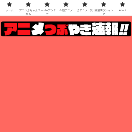
ホーム
アニつぶちゃん
Youtubeアンテ
今期アニメ
全アニメ一覧
🆕週間ランキン
About
ねる
ナ
グ