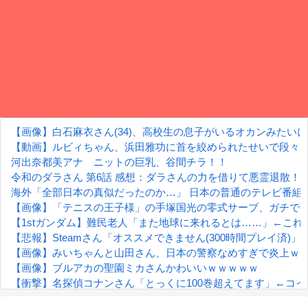
【画像】白石麻衣さん(34)、高校生の息子がいるオカンみたい
【動画】ルビィちゃん、浜田雅功に首を絞められたせいで段々
河出奈都美アナ ニットの巨乳、谷間チラ！！
令和のダラさん 第6話 感想：ダラさんの力を借りて悪霊退散
海外「全部日本の真似だったのか…」 日本の普通のテレビ番組
【画像】「テニスの王子様」の手塚国光の零式サーブ、ガチで
【1stガンダム】難民老人「また地球に来れるとは……」←これ
【悲報】Steamさん「オススメできません(300時間プレイ済)
【画像】みいちゃんと山田さん、日本の警察なめすぎで炎上ｗ
【画像】ブルアカの聖園ミカさんかわいいｗｗｗｗｗ
【衝撃】名探偵コナンさん「とっくに100巻超えてます」←コ
【朗報】齋藤飛鳥、前屈みで完全に見えてる動画が拡散されて