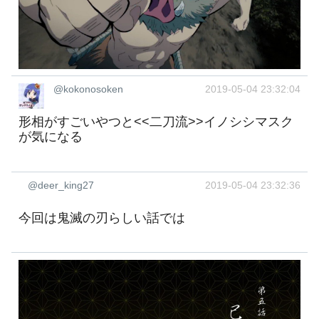
@kokonosoken
2019-05-04 23:32:04
形相がすごいやつと<<二刀流>>イノシシマスク
が気になる
@deer_king27
2019-05-04 23:32:36
今回は鬼滅の刃らしい話では