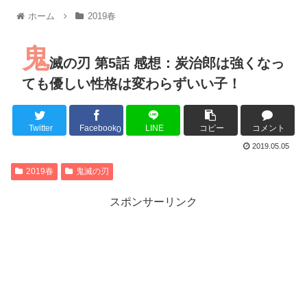
【朗報】MEGUMIさん(44)「グラドル時代にSNSがあったら
ホーム
2019春
『進撃の巨人』で一番面白いところってｗｗｗｗｗ
【画像】スト6女キャラの水着がエッチwwwwwwwwwwwwwww
鬼
るろうに剣心 -明治剣客浪漫譚- 京都動乱 第33話の感想
滅の刃 第5話 感想：炭治郎は強くなっ
同盟、帝国、フェザーン。生まれるなら何処がいいか問題！
ても優しい性格は変わらずいい子！
Twitter
Facebook
LINE
コピー
コメント
0
Powered by livedoor 相互RSS
2019.05.05
2019春
鬼滅の刃
スポンサーリンク