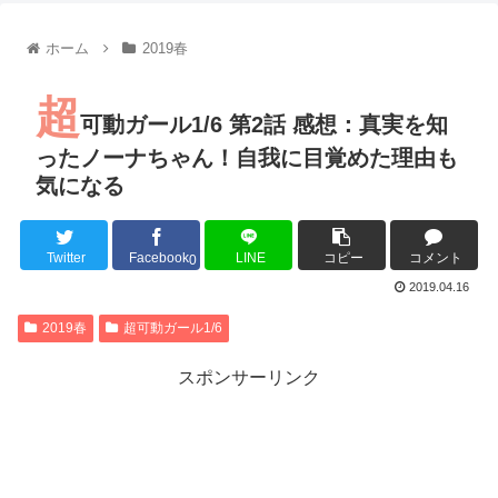
【朗報】齋藤飛鳥、前屈みで完全に見えてる動画が拡散されて
【朗報】MEGUMIさん(44)「グラドル時代にSNSがあったら
ホーム
2019春
『進撃の巨人』で一番面白いところってｗｗｗｗｗ
【画像】スト6女キャラの水着がエッチwwwwwwwwwwwwwww
超
るろうに剣心 -明治剣客浪漫譚- 京都動乱 第33話の感想
可動ガール1/6 第2話 感想：真実を知
同盟、帝国、フェザーン。生まれるなら何処がいいか問題！
ったノーナちゃん！自我に目覚めた理由も
気になる
Twitter
Facebook
LINE
コピー
コメント
Powered by livedoor 相互RSS
0
2019.04.16
2019春
超可動ガール1/6
スポンサーリンク