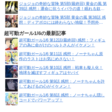
ジョジョの奇妙な冒険 第5部(最終回) 黄金の風 第
39話 感想：運命に抗うイバラの道！眠れる奴隷
って意味も深い
ジョジョの奇妙な冒険 第5部 黄金の風 第38話 感
想：ディアボロには終わらない地獄！予想外の
謎展開が始まった
超可動ガール1/6の最新記事
超可動ガール1/6 第12話(最終回) 感想：フィギュ
アの為に命がけのハルトさんがイケメン！
超可動ガール1/6 第11話 感想：ノーナちゃん原
作のラストはお気にめさない！
超可動ガール1/6 第10話 感想：戦車も擬人化！
地球を滅ぼすフィギュアはヤバイ
超可動ガール1/6 第9話 感想：ノーナちゃんを許
してあげるの心がイケメン！
超可動ガール1/6 第8話 感想：ノーナちゃん隠し
コードでパワーアップ！