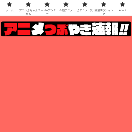
ホーム
アニつぶちゃん
Youtubeアンテ
今期アニメ
全アニメ一覧
🆕週間ランキン
About
ねる
ナ
グ