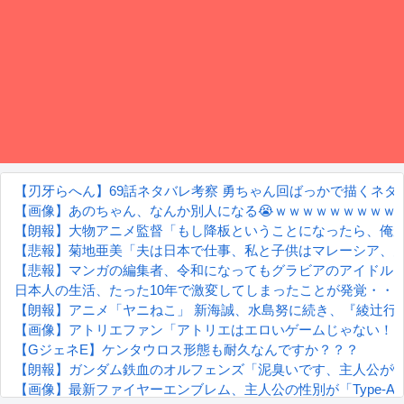
【刃牙らへん】69話ネタバレ考察 勇ちゃん回ばっかで描くネ
【画像】あのちゃん、なんか別人になる😭ｗｗｗｗｗｗｗｗｗ
【朗報】大物アニメ監督「もし降板ということになったら、俺
【悲報】菊地亜美「夫は日本で仕事、私と子供はマレーシア、
【悲報】マンガの編集者、令和になってもグラビアのアイドル
日本人の生活、たった10年で激変してしまったことが発覚・・
【朗報】アニメ「ヤニねこ」 新海誠、水島努に続き、『綾辻行
【画像】アトリエファン「アトリエはエロいゲームじゃない！
【GジェネE】ケンタウロス形態も耐久なんですか？？？
【朗報】ガンダム鉄血のオルフェンズ「泥臭いです、主人公が
【画像】最新ファイヤーエンブレム、主人公の性別が「Type-A」