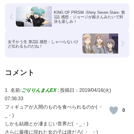
KING OF PRISM -Shiny Seven Stars- 第
1話 感想：ジョージが銀さんみたいで対
決も楽しみ！
女子かう生 第2話 感想：しゃべらないけ
ど伝わるものだね！
コメント
1
名前:
ごりりんまんEX
:
投稿日：2019/04/16(火)
07:36:33
フィギュアが人間のものを食べられるのか( ・
0
_・)
しかも結婚とか凄まじい世界だ( ・_・)
さらに最後に現れた女の子は誰だろ( ・_・)