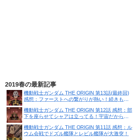
DIGITAL)
2019春の最新記事
機動戦士ガンダム THE ORIGIN 第13話(最終回)
感想：ファーストへの繋がりが熱い！続きもア
ニメ化して欲しい！
機動戦士ガンダム THE ORIGIN 第12話 感想：部
下を座らせてシャアは立ってる！宇宙だから疲
れない？
機動戦士ガンダム THE ORIGIN 第11話 感想：ル
ウム会戦でドズル艦隊とレビル艦隊が大激突！