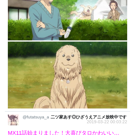
@futatsuya_a
二ツ家あす◎ひざうえアニメ放映中です
2019-03-22 00:03:22
MX11話始まりました！大喜びタロかわいい…