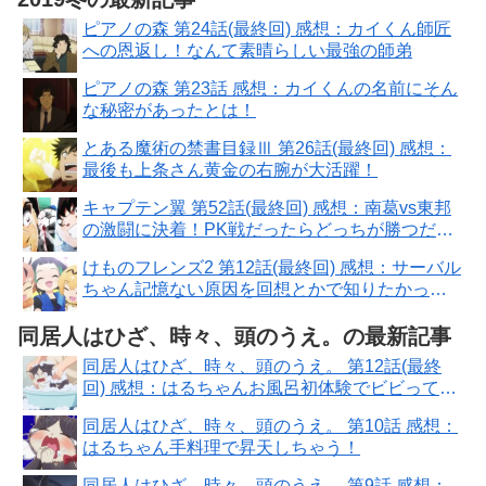
ピアノの森 第24話(最終回) 感想：カイくん師匠
への恩返し！なんて素晴らしい最強の師弟
ピアノの森 第23話 感想：カイくんの名前にそん
な秘密があったとは！
とある魔術の禁書目録Ⅲ 第26話(最終回) 感想：
最後も上条さん黄金の右腕が大活躍！
キャプテン翼 第52話(最終回) 感想：南葛vs東邦
の激闘に決着！PK戦だったらどっちが勝つだろ
う？
けものフレンズ2 第12話(最終回) 感想：サーバル
ちゃん記憶ない原因を回想とかで知りたかっ
た！
同居人はひざ、時々、頭のうえ。の最新記事
同居人はひざ、時々、頭のうえ。 第12話(最終
回) 感想：はるちゃんお風呂初体験でビビって
る！
同居人はひざ、時々、頭のうえ。 第10話 感想：
はるちゃん手料理で昇天しちゃう！
同居人はひざ、時々、頭のうえ。 第9話 感想：