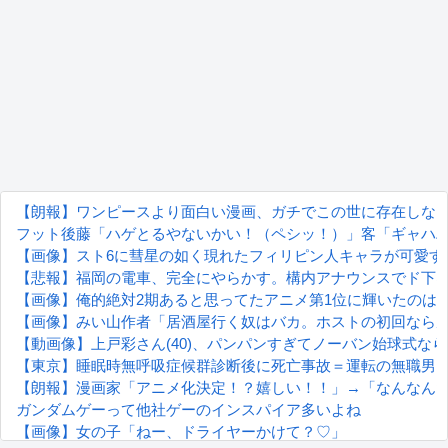
【朗報】ワンピースより面白い漫画、ガチでこの世に存在しな
フット後藤「ハゲとるやないかい！（ペシッ！）」客「ギャハハ
【画像】スト6に彗星の如く現れたフィリピン人キャラが可愛す
【悲報】福岡の電車、完全にやらかす。構内アナウンスでド下
【画像】俺的絶対2期あると思ってたアニメ第1位に輝いたのは
【画像】みい山作者「居酒屋行く奴はバカ。ホストの初回なら
【動画像】上戸彩さん(40)、パンパンすぎてノーバン始球式な
【東京】睡眠時無呼吸症候群診断後に死亡事故＝運転の無職男
【朗報】漫画家「アニメ化決定！？嬉しい！！」→「なんなん
ガンダムゲーって他社ゲーのインスパイア多いよね
【画像】女の子「ねー、ドライヤーかけて？♡」