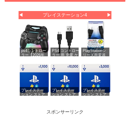
◀
プレイステーション4
▶
ps4コントロー
PS4 コントロー
PlayStationシ
ラー【2026年
ラー 用 充電 ケ
リーズ用電源
革新版・アッ
ーブル 1.8M
ケーブル『マ
プデート】ps4
micro USB 充電
ルチ電源ケー
コントローラ
データケーブル
ブルPS (2m)
ー pc Turbo連
急速充電 高速デ
』 - PS5 - PS4
射機能 6軸ジ
ータ転送 各種
- PS3 - PS2 -
ャイロセンサ
Xbox
PS Vita
ー 二重振動 高
One/PlayStation4
精密ボタン
slim/PS4 Pro等
プレイステー
プレイステー
プレイステー
Bluetoooth5.4
その他機器対応
ション ストア
ション ストア
ション ストア
無線/有線安定
チケット
チケット
チケット
接続 1000mAh
1,100円|オンラ
10,000円|オン
3,000円|オンラ
急速充電 16時
インコード版
ラインコード
インコード版
スポンサーリンク
間連続使用 人
版
体工学設計 持
ちやすい タッ
チパッド イヤ
ホンジャック
All Bright 縦置
All Bright 縦置
ドラゴンクエ