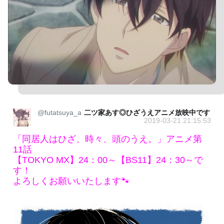
@futatsuya_a
二ツ家あす◎ひざうえアニメ放映中です
2019-03-21 21:15:53
「同居人はひざ、時々、頭のうえ。」アニメ第
11話
【TOKYO MX】24：00～【BS11】24：30～で
す！
よろしくお願いいたします🐾