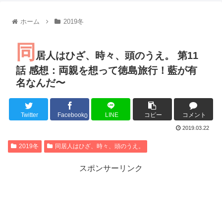
【朗報】齋藤飛鳥、前屈みで完全に見えてる動画が拡散されて
【朗報】MEGUMIさん(44)「グラドル時代にSNSがあったら
ホーム
2019冬
『進撃の巨人』で一番面白いところってｗｗｗｗｗ
【画像】スト6女キャラの水着がエッチwwwwwwwwwwwwwww
同
るろうに剣心 -明治剣客浪漫譚- 京都動乱 第33話の感想
居人はひざ、時々、頭のうえ。 第11
同盟、帝国、フェザーン。生まれるなら何処がいいか問題！
話 感想：両親を想って徳島旅行！藍が有
名なんだ〜
Twitter
Facebook
LINE
コピー
コメント
Powered by livedoor 相互RSS
0
2019.03.22
2019冬
同居人はひざ、時々、頭のうえ。
スポンサーリンク