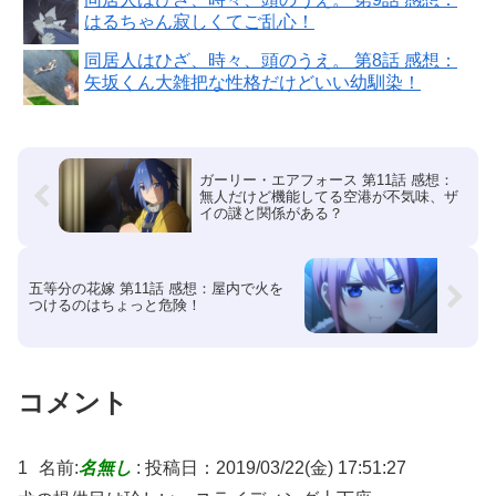
はるちゃん寂しくてご乱心！
同居人はひざ、時々、頭のうえ。 第8話 感想：
矢坂くん大雑把な性格だけどいい幼馴染！
ガーリー・エアフォース 第11話 感想：
無人だけど機能してる空港が不気味、ザ
イの謎と関係がある？
五等分の花嫁 第11話 感想：屋内で火を
つけるのはちょっと危険！
コメント
1
名前:
名無し
:
投稿日：2019/03/22(金) 17:51:27