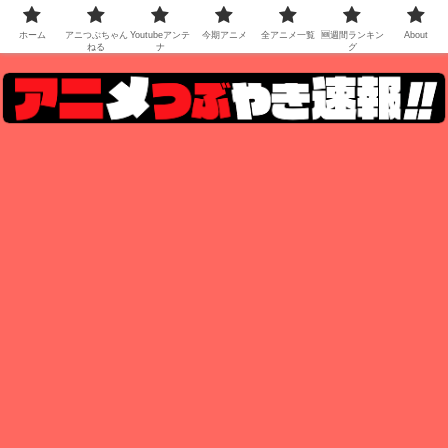
ホーム
アニつぶちゃん
Youtubeアンテ
今期アニメ
全アニメ一覧
🆕週間ランキン
About
ねる
ナ
グ