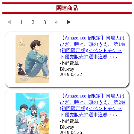
関連商品
◀️
1
2
3
4
▶️
【Amazon.co.jp限定】同居人は
ひざ、時々、頭のうえ。 第3巻
(初回限定版)(ハルの限定グッ
ズ封入)(全3巻購入特典:「収納
BOX」引換シリアルコード付
小野賢章
Blu-ray
き) [Blu-ray]
2019-05-24
【Amazon.co.jp限定】同居人は
ひざ、時々、頭のうえ。OP主
題歌「アンノウンワールド」
(特典:場面写真L版ブロマイド)
CD
2019-02-22