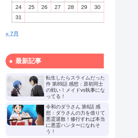
24
25
26
27
28
29
30
31
« 7月
最新記事
転生したらスライムだった
件 第89話 感想：原初同士
の戦い！メイドvs執事にな
ってる！
令和のダラさん 第6話 感
想：ダラさんの力を借りて
悪霊退散！修行すれば本当
に悪霊ハンターになれそ
う！