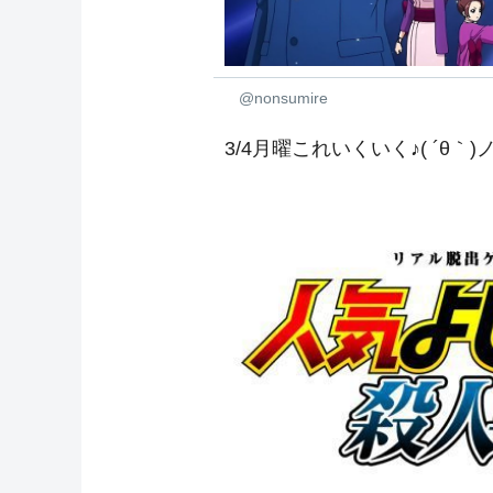
@nonsumire
3/4月曜これいくいく♪( ´θ｀)