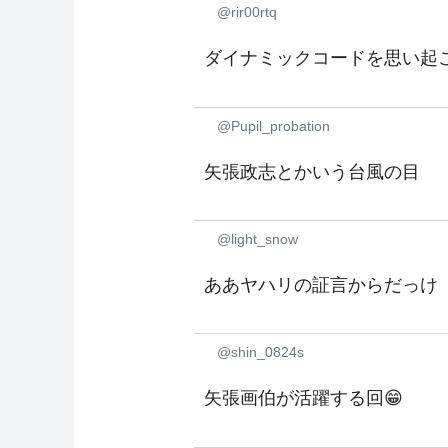
@rir00rtq
ダイナミックコードを思い起
@Pupil_probation
矢張政志とかいう台風の目
@light_snow
ああヤハリの証言からだっけ
@shin_0824s
矢張画伯が活躍する回😁