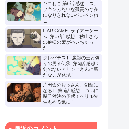
ヤニねこ 第6話 感想：スナ
フキンみたいな孤高の存在
になりきれないペンペンね
こ！
LIAR GAME -ライアーゲー
ム- 第17話 感想：秋山さん
の逆転の策がバレちゃっ
た！
クレバテスⅡ-魔獣の王と偽
りの勇者伝承- 第5話 感想：
剣のないアリシアさんに新
たな力が発現！
片田舎のおっさん、剣聖に
なるⅡ 第5話 感想：ついに
親子対決の予感！ベリル先
生もやる気に！
最近のコメント