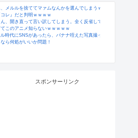
ん、メルルを捨ててマァムなんかを選んでしまうｗｗｗ
『コレ』だと判明ｗｗｗｗ
さん、開き直って言い訳してしまう。全く反省してないと話題に
は…怖すぎる…
ぎてこのアニメ知らないｗｗｗｗｗ
グラドル時代にSNSがあったら、バナナ咥えた写真撮ってたと思う」
るなら何処がいいか問題！
S
スポンサーリンク