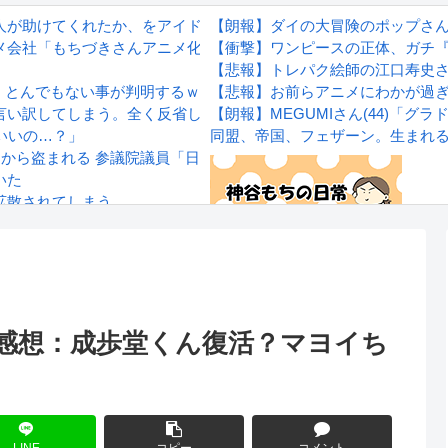
人が助けてくれたか、をアイドルの誕生日で見たら
【朗報】ダイの大冒険のポップさ
メ会社「もちづきさんアニメ化！」謎の勢力「……」←これ
【衝撃】ワンピースの正体、ガチ
【悲報】トレパク絵師の江口寿史
リ）、とんでもない事が判明するｗｗｗｗもしかして赤木剛憲（ゴリ）
【悲報】お前らアニメにわかが過
言い訳してしまう。全く反省してないと話題に
【朗報】MEGUMIさん(44)「
いいの…？」
同盟、帝国、フェザーン。生まれ
園から盗まれる 参議院議員「日本人ではないと思う」
いた
拡散されてしまう…
wwwwwwwww
Powered by livedoor 相互RS
感想
19話 感想：成歩堂くん復活？マヨイち