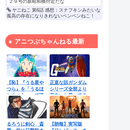
２９号の新昭和橋付近だな
ヤニねこ 第6話 感想：スナフキンみたいな
孤高の存在になりきれないペンペンねこ！
アニつぶちゃんねる最新
【恥】『うる星や
正直な話ガンダム
つら』を「うるほ
シリーズ全部より
しやつら」って読
面白いと思ってる
んでたわ…勘...
ロボットアニ...
るろうに剣心 斎
【朗報】実写版