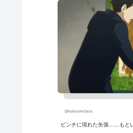
@katsumiclara
ピンチに現れた矢張……もと