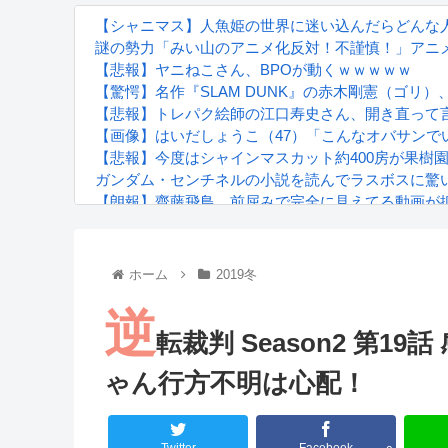
【シャニマス】人魚姫の世界に迷い込んだらどんな
謎の勢力「みい山のアニメ化反対！不謹慎！」アニ
【悲報】ヤニねこさん、BPOが動くｗｗｗｗｗ
【驚愕】名作『SLAM DUNK』の赤木剛憲（ゴ
【悲報】トレパク絵師の江口寿史さん、開き直って
【画像】はいだしょうこ（47）「こんなオバサンで
【悲報】今度はシャインマスカット約400房が果樹
ガンダム・センチネルの小説を読んでラスボスに驚
【朗報】齋藤飛鳥、前屈みで完全に見えてる動画が
『進撃の巨人』で一番面白いところってｗｗｗｗｗ
【画像】スト6女キャラの水着がエッチwwwwwwwww
るろうに剣心 -明治剣客浪漫譚- 京都動乱 第33話の
ホーム
2019冬
逆
転裁判 Season2 第
ゃん行方不明は心配！
Powered by livedoor 相互RSS