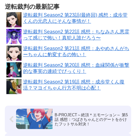
逆転裁判の最新記事
逆転裁判 Season2 第23話(最終回) 感想：成歩堂
くんの元恋人にそんな事情が！
逆転裁判 Season2 第22話 感想：ちなみさん悪霊
って感じで怖い！真犯人誰だろう〜
逆転裁判 Season2 第21話 感想：あやめさんがち
ーちゃんに豹変するの怖い！
逆転裁判 Season2 第20話 感想：血縁関係が衝撃
的な事実の連続でびっくり！
逆転裁判 Season2 第19話 感想：成歩堂くん復
活？マヨイちゃん行方不明は心配！
B-PROJECT～絶頂＊エモーション～ 第5
話 感想：つばさちゃんとのデートをかけ
たフットサル対決！