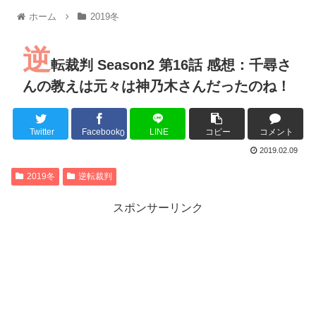
【朗報】MEGUMIさん(44)「グラドル時代にSNSがあったら
ホーム
2019冬
『進撃の巨人』で一番面白いところってｗｗｗｗｗ
【画像】スト6女キャラの水着がエッチwwwwwwwwwwwwwww
逆
るろうに剣心 -明治剣客浪漫譚- 京都動乱 第33話の感想
転裁判 Season2 第16話 感想：千尋さ
同盟、帝国、フェザーン。生まれるなら何処がいいか問題！
んの教えは元々は神乃木さんだったのね！
Twitter
Facebook
LINE
コピー
コメント
0
Powered by livedoor 相互RSS
2019.02.09
2019冬
逆転裁判
スポンサーリンク