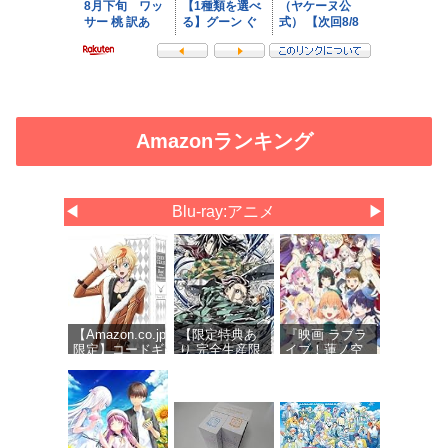
Amazonランキング
◀
Blu-ray:アニメ
▶
【Amazon.co.jp
【限定特典あ
『映画 ラブラ
限定】コードギ
り 完全生産限
イブ！蓮ノ空
アス 奪還のロ
定版 Blu-ray】
女学院スクー
ゼ Blu-ray
劇場版 無限城
ルアイドルク
BOX（特装限定
編 第一章 猗窩
ラブ Bloom
版） (オリジナ
座再来 (Blu-
Garden
ル特典 新規描
ray)＋特典：ク
Party』Blu-
き下ろしイラス
リアポスタ
ray（特装限定