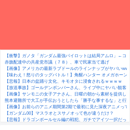
【衝撃】ガノタ「ガンダム最強パイロットは結局アムロ」←コ
赤旗配達中の共産党市議（７８）、車で民家当て逃げ
【画像】アメリカの最新ラブドールのラインナップがヤバいwww
【味わえ！怒りのタッグバトル！】角醒ハンター オメガホーン
【悲報】日本の盆踊り文化、キモオタに浸食されるｗｗｗｗ
【放送事故】ゴールデンボンバーさん、ライブ中にヤバい観客が
【画像】サンモニの女子アナさん、日曜の朝から素材を提供し
熊本避難所で大工が手伝おうとしたら「勝手な事するな」と行
【画像】お前らのアニメ期間第2期で最初に見た深夜アニメって
【ガンダム00】マスラオとスサノオって色が違うだけ？
【悲報】ドラゴンボールセル編の戦犯、ガチでアイツ一択だっ
【朗報】齋藤飛鳥、前屈みで完全に見えてる動画が拡散されて