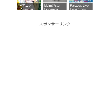
ト(ロゼ＆アッ
ー、缶バッジ
版）
シュ)使用三方
セット(描き下
TVアニメ
Idolm@ster
Paradox Live
背収納ケース)
ろしイラスト
『Summer
Cinderella
Dope Show
A)、色紙付き
Pockets』Blu-
Girls 6th Live
2026 Blu-ray
ray BOX 下巻
Merry-go-
[Blu-ray]
roundome!!!
スポンサーリンク
タツノコプロ
【オリ特付】
コードギアス
創立50周年記
映画 ラブライ
奪還のロゼ
念 ポールのミ
ブ!蓮ノ空女学
Blu-ray
ラクル大作戦
院スクールア
BOX（特装限
PARTIIデジタ
イドルクラブ
定版）
ルリマスター
Bloom Garden
版 [DVD]【想
Party Blu-ray
い出のアニメ
赤い熊さん限
ライブラリー
定特典：ティ
第3集】
ザービジュア
あたしンち 第
ル使用ジグソ
1集 [レンタル
ーパズル（A4
落ち] 全26巻セ
サイズ・104ピ
ット [マーケッ
ース）
トプレイス
DVDセット商
品]