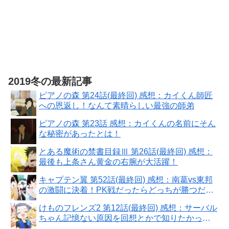
2019冬の最新記事
ピアノの森 第24話(最終回) 感想：カイくん師匠
への恩返し！なんて素晴らしい最強の師弟
ピアノの森 第23話 感想：カイくんの名前にそん
な秘密があったとは！
とある魔術の禁書目録Ⅲ 第26話(最終回) 感想：
最後も上条さん黄金の右腕が大活躍！
キャプテン翼 第52話(最終回) 感想：南葛vs東邦
の激闘に決着！PK戦だったらどっちが勝つだろ
う？
けものフレンズ2 第12話(最終回) 感想：サーバル
ちゃん記憶ない原因を回想とかで知りたかっ
た！