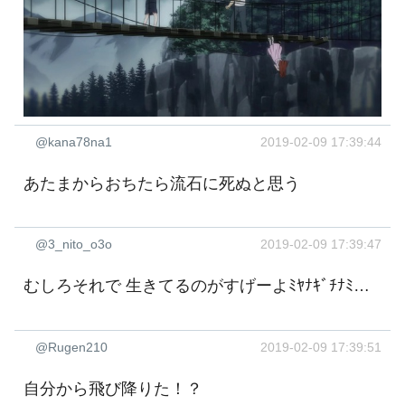
@kana78na1
2019-02-09 17:39:44
あたまからおちたら流石に死ぬと思う
@3_nito_o3o
2019-02-09 17:39:47
むしろそれで 生きてるのがすげーよﾐﾔﾅｷﾞﾁﾅﾐ…
@Rugen210
2019-02-09 17:39:51
自分から飛び降りた！？