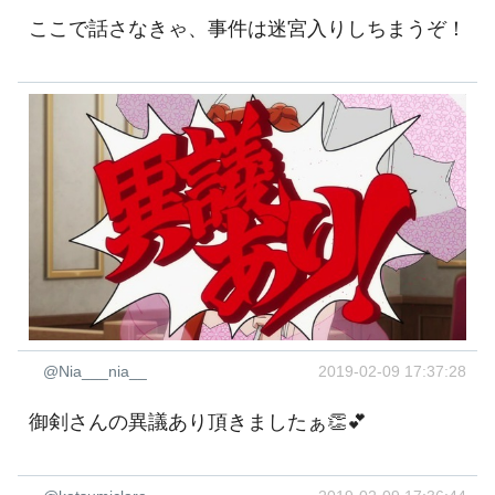
ここで話さなきゃ、事件は迷宮入りしちまうぞ！
@Nia___nia__
2019-02-09 17:37:28
御剣さんの異議あり頂きましたぁ👏💕