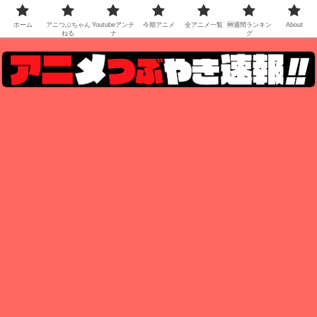
ホーム
アニつぶちゃん
Youtubeアンテ
今期アニメ
全アニメ一覧
🆕週間ランキン
About
ねる
ナ
グ