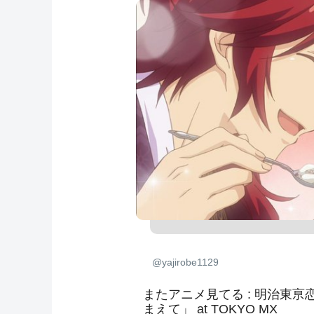
@yajirobe1129
またアニメ見てる : 明治東亰
まえて」 at TOKYO MX