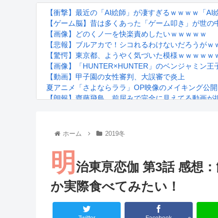
【衝撃】最近の「AI絵師」が凄すぎるｗｗｗｗ「A
【ゲーム脳】昔は多くあった「ゲーム叩き」が世の中か
【画像】どのくノ一を快楽責めしたいｗｗｗｗｗ
【悲報】ブルアカで！シコれるわけないだろうがｗ
【驚愕】東京都、ようやく気づいた模様ｗｗｗｗｗ
【画像】「HUNTER×HUNTER」のベンジャミン
【動画】甲子園の女性審判、大誤審で炎上
夏アニメ「さよならララ」OP映像のメイキング公開
【朗報】齋藤飛鳥、前屈みで完全に見えてる動画が
『進撃の巨人』で一番面白いところってｗｗｗｗｗ
【画像】スト6女キャラの水着がエッチwwwwwwwww
るろうに剣心 -明治剣客浪漫譚- 京都動乱 第33話の
ホーム
2019冬
明
治東亰恋伽 第3話 感
か実際食べてみたい！
Powered by livedoor 相互RSS