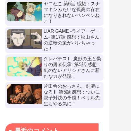
ヤニねこ 第6話 感想：スナ
フキンみたいな孤高の存在
になりきれないペンペンね
こ！
LIAR GAME -ライアーゲー
ム- 第17話 感想：秋山さん
の逆転の策がバレちゃっ
た！
クレバテスⅡ-魔獣の王と偽
りの勇者伝承- 第5話 感想：
剣のないアリシアさんに新
たな力が発現！
片田舎のおっさん、剣聖に
なるⅡ 第5話 感想：ついに
親子対決の予感！ベリル先
生もやる気に！
最近のコメント