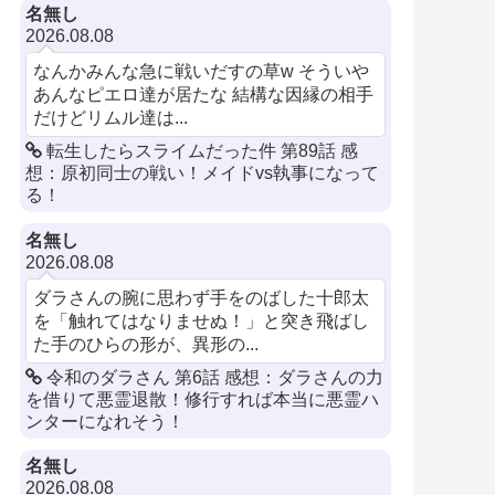
名無し
2026.08.08
なんかみんな急に戦いだすの草w そういや
あんなピエロ達が居たな 結構な因縁の相手
だけどリムル達は...
転生したらスライムだった件 第89話 感
想：原初同士の戦い！メイドvs執事になって
る！
名無し
2026.08.08
ダラさんの腕に思わず手をのばした十郎太
を「触れてはなりませぬ！」と突き飛ばし
た手のひらの形が、異形の...
令和のダラさん 第6話 感想：ダラさんの力
を借りて悪霊退散！修行すれば本当に悪霊ハ
ンターになれそう！
名無し
2026.08.08