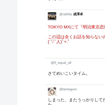
@rathtia
成澤卓
TOKYO MXにて『明治東京
この辺は全くお話を知らないの
(´▽`人)ﾟ+.ﾟ
@0_equal_all
さてめいこいタイム。
@tameguro
しまった、またうっかりして
た。