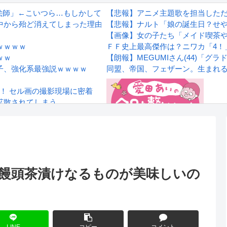
I絵師」←こいつら…もしかして…
【悲報】アニメ主題歌を担当しただけ
ら殆ど消えてしまった理由wwwwwwwwwwwwww
【悲報】ナルト「娘の誕生日？せ
【画像】女の子たち「メイド喫茶
ｗｗｗｗ
ＦＦ史上最高傑作は？ニワカ「4！
ｗｗ
【朗報】MEGUMIさん(44)「
王子、強化系最強説ｗｗｗｗ
同盟、帝国、フェザーン。生まれ
！ セル画の撮影現場に密着
拡散されてしまう…
wwwwwwwww
Powered by livedoor 相互RS
感想
想：饅頭茶漬けなるものが美味しいの