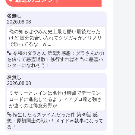
名無し
2026.08.08
俺の知るはやみん史上最も酷い最後だった
けど 随分気合い入れてクソガキがノリノリ
で歌ってるなーw ...
令和のダラさん 第6話 感想：ダラさんの力
を借りて悪霊退散！修行すれば本当に悪霊ハ
ンターになれそう！
名無し
2026.08.08
ミザリーとレインは名付け時点でデーモン
ロードに進化してるよ ディアブロ達と強さ
が違うのは得意分野が...
転生したらスライムだった件 第89話 感
想：原初同士の戦い！メイドvs執事になって
る！