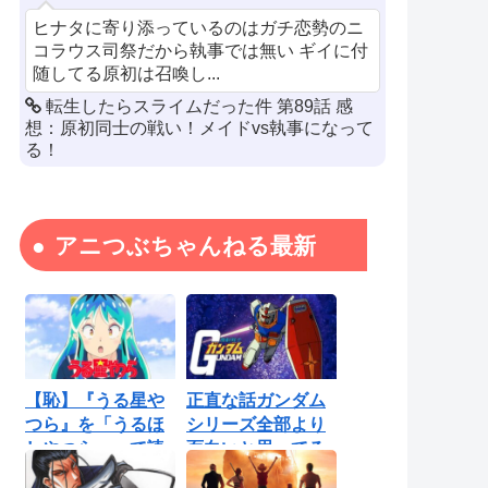
ヒナタに寄り添っているのはガチ恋勢のニ
コラウス司祭だから執事では無い ギイに付
随してる原初は召喚し...
転生したらスライムだった件 第89話 感
想：原初同士の戦い！メイドvs執事になって
る！
アニつぶちゃんねる最新
【恥】『うる星や
正直な話ガンダム
つら』を「うるほ
シリーズ全部より
しやつら」って読
面白いと思ってる
んでたわ…勘...
ロボットアニ...