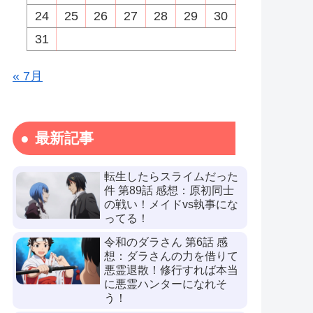
24
25
26
27
28
29
30
31
« 7月
最新記事
転生したらスライムだった
件 第89話 感想：原初同士
の戦い！メイドvs執事にな
ってる！
令和のダラさん 第6話 感
想：ダラさんの力を借りて
悪霊退散！修行すれば本当
に悪霊ハンターになれそ
う！