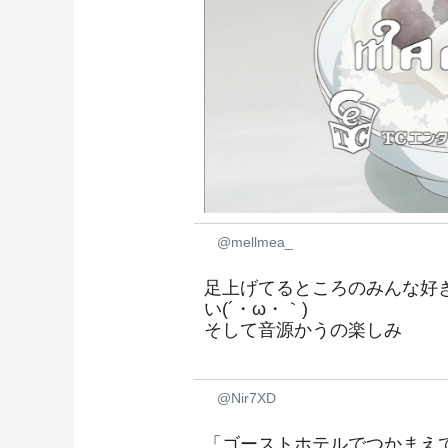
@mellmea_
足上げてるところのみんな好
い(´・ω・｀)
そして音源かうの楽しみ
@Nir7XD
「ゴーストホテルでつかまえ