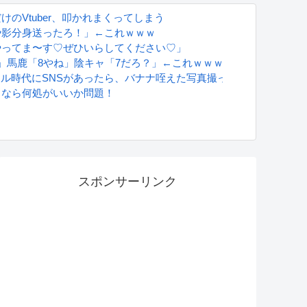
のVtuber、叩かれまくってしまう
や影分身送ったろ！」←これｗｗｗ
やってま〜す♡ぜひいらしてください♡」
」馬鹿「8やね」陰キャ「7だろ？」←これｗｗｗ
グラドル時代にSNSがあったら、バナナ咥えた写真撮ってたと思う」
るなら何処がいいか問題！
S
スポンサーリンク