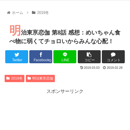
【朗報】齋藤飛鳥、前屈みで完全に見えてる動画が拡散されて
【朗報】MEGUMIさん(44)「グラドル時代にSNSがあったら
ホーム
2019冬
『進撃の巨人』で一番面白いところってｗｗｗｗｗ
【画像】スト6女キャラの水着がエッチwwwwwwwwwwwwwww
明
るろうに剣心 -明治剣客浪漫譚- 京都動乱 第33話の感想
治東亰恋伽 第8話 感想：めいちゃん食
同盟、帝国、フェザーン。生まれるなら何処がいいか問題！
べ物に弱くてチョロいからみんな心配！
Twitter
Facebook
LINE
コピー
コメント
0
Powered by livedoor 相互RSS
2019.03.03
2019.02.28
2019冬
明治東亰恋伽
スポンサーリンク