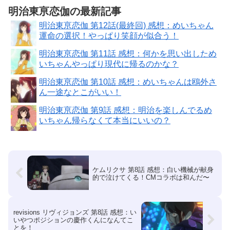
明治東亰恋伽の最新記事
明治東亰恋伽 第12話(最終回) 感想：めいちゃん
運命の選択！やっぱり笑顔が似合う！
明治東亰恋伽 第11話 感想：何かを思い出しため
いちゃんやっぱり現代に帰るのかな？
明治東亰恋伽 第10話 感想：めいちゃんは鴎外さ
ん一途なとこがいい！
明治東亰恋伽 第9話 感想：明治を楽しんでるめ
いちゃん帰らなくて本当にいいの？
ケムリクサ 第8話 感想：白い機械が献身
的で泣けてくる！CMコラボは和んだ〜
revisions リヴィジョンズ 第8話 感想：い
いやつポジションの慶作くんになんてこ
とを！