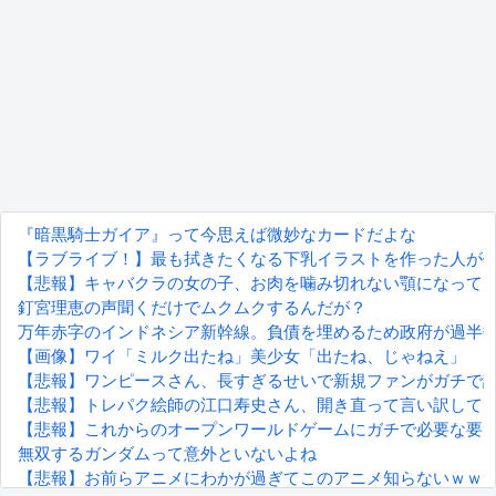
『暗黒騎士ガイア』って今思えば微妙なカードだよな
【ラブライブ！】最も拭きたくなる下乳イラストを作った人が
【悲報】キャバクラの女の子、お肉を噛み切れない顎になって
釘宮理恵の声聞くだけでムクムクするんだが？
万年赤字のインドネシア新幹線。負債を埋めるため政府が過半
【画像】ワイ「ミルク出たね」美少女「出たね、じゃねえ」
【悲報】ワンピースさん、長すぎるせいで新規ファンがガチで
【悲報】トレパク絵師の江口寿史さん、開き直って言い訳して
【悲報】これからのオープンワールドゲームにガチで必要な要
無双するガンダムって意外といないよね
【悲報】お前らアニメにわかが過ぎてこのアニメ知らないｗｗ