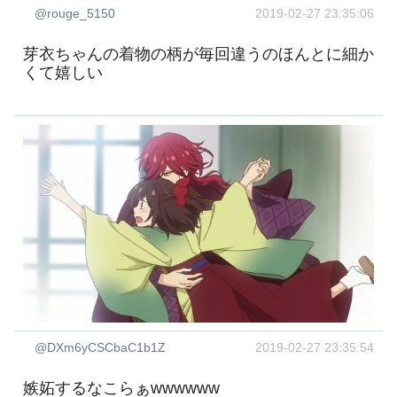
@rouge_5150
2019-02-27 23:35:06
芽衣ちゃんの着物の柄が毎回違うのほんとに細か
くて嬉しい
@DXm6yCSCbaC1b1Z
2019-02-27 23:35:54
嫉妬するなこらぁwwwwww