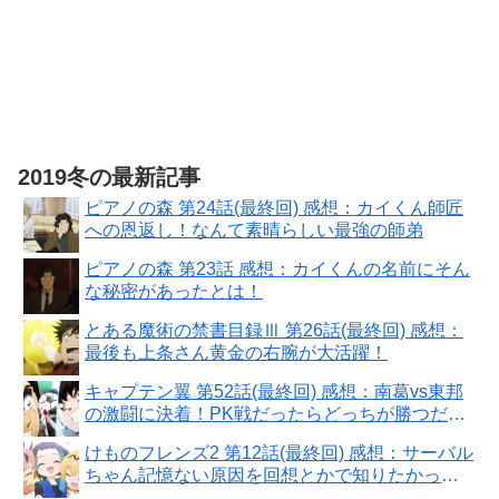
2019冬の最新記事
ピアノの森 第24話(最終回) 感想：カイくん師匠
への恩返し！なんて素晴らしい最強の師弟
ピアノの森 第23話 感想：カイくんの名前にそん
な秘密があったとは！
とある魔術の禁書目録Ⅲ 第26話(最終回) 感想：
最後も上条さん黄金の右腕が大活躍！
キャプテン翼 第52話(最終回) 感想：南葛vs東邦
の激闘に決着！PK戦だったらどっちが勝つだろ
う？
けものフレンズ2 第12話(最終回) 感想：サーバル
ちゃん記憶ない原因を回想とかで知りたかっ
た！