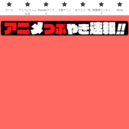
ホーム
アニつぶちゃん
Youtubeアンテ
今期アニメ
全アニメ一覧
🆕週間ランキン
About
ねる
ナ
グ