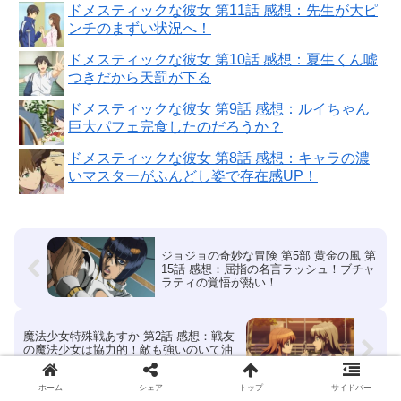
ドメスティックな彼女 第11話 感想：先生が大ピ
ンチのまずい状況へ！
ドメスティックな彼女 第10話 感想：夏生くん嘘
つきだから天罰が下る
ドメスティックな彼女 第9話 感想：ルイちゃん
巨大パフェ完食したのだろうか？
ドメスティックな彼女 第8話 感想：キャラの濃
いマスターがふんどし姿で存在感UP！
ジョジョの奇妙な冒険 第5部 黄金の風 第
15話 感想：屈指の名言ラッシュ！ブチャ
ラティの覚悟が熱い！
魔法少女特殊戦あすか 第2話 感想：戦友
の魔法少女は協力的！敵も強いのいて油
断できない！
ホーム
シェア
トップ
サイドバー