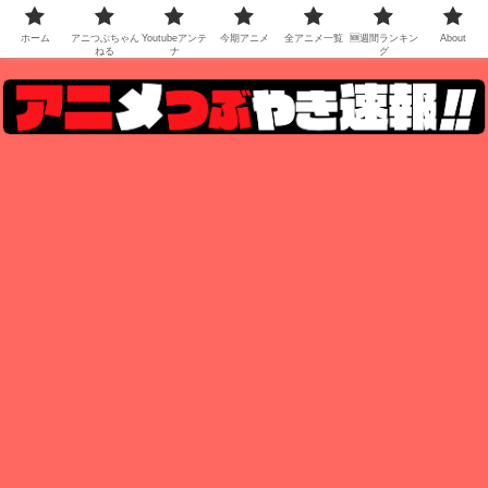
ホーム
アニつぶちゃん
Youtubeアンテ
今期アニメ
全アニメ一覧
🆕週間ランキン
About
ねる
ナ
グ