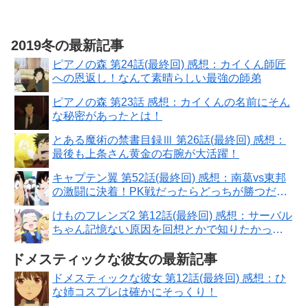
2019冬の最新記事
ピアノの森 第24話(最終回) 感想：カイくん師匠
への恩返し！なんて素晴らしい最強の師弟
ピアノの森 第23話 感想：カイくんの名前にそん
な秘密があったとは！
とある魔術の禁書目録Ⅲ 第26話(最終回) 感想：
最後も上条さん黄金の右腕が大活躍！
キャプテン翼 第52話(最終回) 感想：南葛vs東邦
の激闘に決着！PK戦だったらどっちが勝つだろ
う？
けものフレンズ2 第12話(最終回) 感想：サーバル
ちゃん記憶ない原因を回想とかで知りたかっ
た！
ドメスティックな彼女の最新記事
ドメスティックな彼女 第12話(最終回) 感想：ひ
な姉コスプレは確かにそっくり！