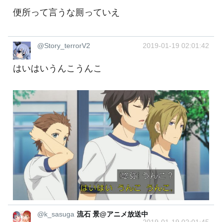
便所って言うな厠っていえ
@Story_terrorV2
2019-01-19 02:01:42
はいはいうんこうんこ
@k_sasuga
流石 景@アニメ放送中