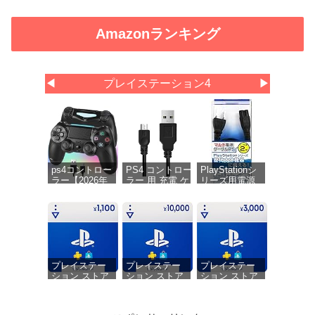
Amazonランキング
◀
プレイステーション4
▶
ps4コントロー
PS4 コントロー
PlayStationシ
ラー【2026年
ラー 用 充電 ケ
リーズ用電源
革新版・アッ
ーブル 1.8M
ケーブル『マ
プデート】ps4
micro USB 充電
ルチ電源ケー
コントローラ
データケーブル
ブルPS (2m)
ー pc Turbo連
急速充電 高速デ
』 - PS5 - PS4
射機能 6軸ジ
ータ転送 各種
- PS3 - PS2 -
ャイロセンサ
Xbox
PS Vita
ー 二重振動 高
One/PlayStation4
精密ボタン
slim/PS4 Pro等
プレイステー
プレイステー
プレイステー
Bluetoooth5.4
その他機器対応
ション ストア
ション ストア
ション ストア
無線/有線安定
チケット
チケット
チケット
接続 1000mAh
1,100円|オンラ
10,000円|オン
3,000円|オンラ
急速充電 16時
インコード版
ラインコード
インコード版