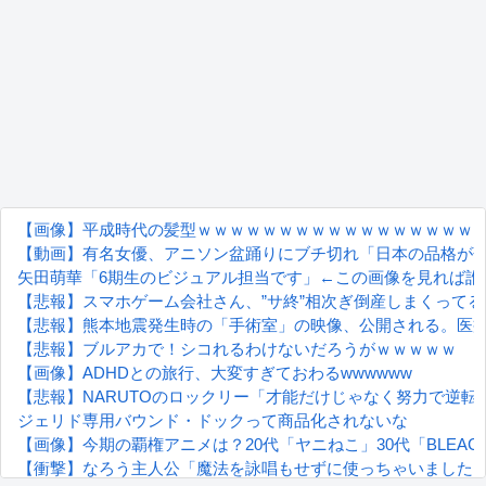
【画像】平成時代の髪型ｗｗｗｗｗｗｗｗｗｗｗｗｗｗｗｗｗ
【動画】有名女優、アニソン盆踊りにブチ切れ「日本の品格が
矢田萌華「6期生のビジュアル担当です」←この画像を見れば誰
【悲報】スマホゲーム会社さん、”サ終”相次ぎ倒産しまくってる
【悲報】熊本地震発生時の「手術室」の映像、公開される。医
【悲報】ブルアカで！シコれるわけないだろうがｗｗｗｗｗ
【画像】ADHDとの旅行、大変すぎておわるwwwwww
【悲報】NARUTOのロックリー「才能だけじゃなく努力で逆
ジェリド専用バウンド・ドックって商品化されないな
【画像】今期の覇権アニメは？20代「ヤニねこ」30代「BLEA
【衝撃】なろう主人公「魔法を詠唱もせずに使っちゃいました