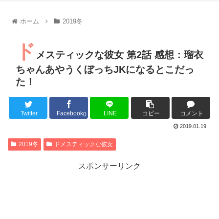
【朗報】齋藤飛鳥、前屈みで完全に見えてる動画が拡散されて
【朗報】MEGUMIさん(44)「グラドル時代にSNSがあったら
ホーム
2019冬
『進撃の巨人』で一番面白いところってｗｗｗｗｗ
【画像】スト6女キャラの水着がエッチwwwwwwwwwwwwwww
ド
るろうに剣心 -明治剣客浪漫譚- 京都動乱 第33話の感想
メスティックな彼女 第2話 感想：瑠衣
同盟、帝国、フェザーン。生まれるなら何処がいいか問題！
ちゃんあやうくぼっちJKになるとこだっ
た！
Twitter
Facebook
LINE
コピー
コメント
Powered by livedoor 相互RSS
0
2019.01.19
2019冬
ドメスティックな彼女
スポンサーリンク