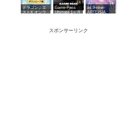
ード版
【購入特典】ゲ
ーム内アイテム
ドラゴンクエ
Game Pass
as:9-nine-
「黄金の花びら
ストX オンラ
Ultimate 1ヶ月
ARTEISIA
×10個」 配信 |ダ
イン 無料体験
(Xbox Series
ウンロード版
版[ダウンロー
X|S, Windows,
ド]
Cloud Gaming
スポンサーリンク
Devices, Xbox
One)|オンライ
ンコード版
Polymega コ
Polymega コ
anemoi 初回限
レクション
レクション
定版
Vol.17
Vol.18 RIVAL
GUNBIRD ポ
TURF! ポリメ
リメガ専用ゲ
ガ専用ゲーム
ームソフト 9
ソフト 6タイ
タイトル収録
トル収録
[Steam] メタ
ファー:リファ
ンタジオ|オン
ラインコード
版