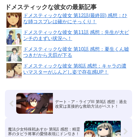
ドメスティックな彼女の最新記事
ドメスティックな彼女 第12話(最終回) 感想：ひ
な姉コスプレは確かにそっくり！
ドメスティックな彼女 第11話 感想：先生が大ピ
ンチのまずい状況へ！
ドメスティックな彼女 第10話 感想：夏生くん嘘
つきだから天罰が下る
ドメスティックな彼女 第8話 感想：キャラの濃
いマスターがふんどし姿で存在感UP！
デート・ア・ライブIII 第9話 感想：過去
改変は直接的な救助方法がベスト！
魔法少女特殊戦あすか 第9話 感想：精霊
界のタビラ将軍の愛情表現にドン引き！