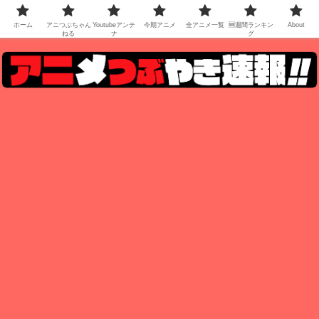
ホーム
アニつぶちゃん
Youtubeアンテ
今期アニメ
全アニメ一覧
🆕週間ランキン
About
ねる
ナ
グ