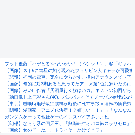
フット後藤「ハゲとるやないかい！（ペシッ！）」客「ギャハハ
【画像】スト6に彗星の如く現れたフィリピン人キャラが可愛す
【悲報】福岡の電車、完全にやらかす。構内アナウンスでド下
【画像】俺的絶対2期あると思ってたアニメ第1位に輝いたのは
【画像】みい山作者「居酒屋行く奴はバカ。ホストの初回なら
【動画像】上戸彩さん(40)、パンパンすぎてノーバン始球式な
【東京】睡眠時無呼吸症候群診断後に死亡事故＝運転の無職男
【朗報】漫画家「アニメ化決定！？嬉しい！！」→「なんなん
ガンダムゲーって他社ゲーのインスパイア多いよね
【朗報】なろう系の四天王、「無職転生オバロ転スラリゼロ」
【画像】女の子「ねー、ドライヤーかけて？♡」