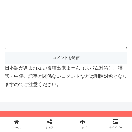
日本語が含まれない投稿出来ません（スパム対策）、誹
謗・中傷、記事と関係ないコメントなどは削除対象となり
ますのでご注意ください。
ホーム
シェア
トップ
サイドバー
© 2015-2026 アニメつぶやき速報‼︎.