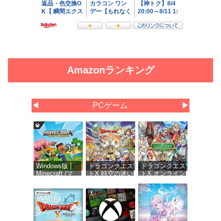
Amazonランキング
◀
PCゲーム
▶
Windows版 |
ドラゴンクエス
ドラゴンクエス
Minecraft (マ
トX 時空の迷い
トX オンライン
インクラフト):
子たち オンラ
オールインワン
Java &
イン
パッケージ
Bedrock
【Amazon.co.jp
version 1-
Edition | オン
限定】お役立ち
8【Amazon.co.jp
ラインコード
アイテムセット
限定】お役立ち
版
配信 |ダウンロ
アイテムセット