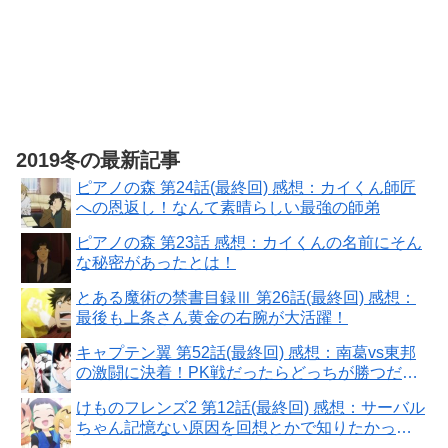
2019冬の最新記事
ピアノの森 第24話(最終回) 感想：カイくん師匠
への恩返し！なんて素晴らしい最強の師弟
ピアノの森 第23話 感想：カイくんの名前にそん
な秘密があったとは！
とある魔術の禁書目録Ⅲ 第26話(最終回) 感想：
最後も上条さん黄金の右腕が大活躍！
キャプテン翼 第52話(最終回) 感想：南葛vs東邦
の激闘に決着！PK戦だったらどっちが勝つだろ
う？
けものフレンズ2 第12話(最終回) 感想：サーバル
ちゃん記憶ない原因を回想とかで知りたかっ
た！