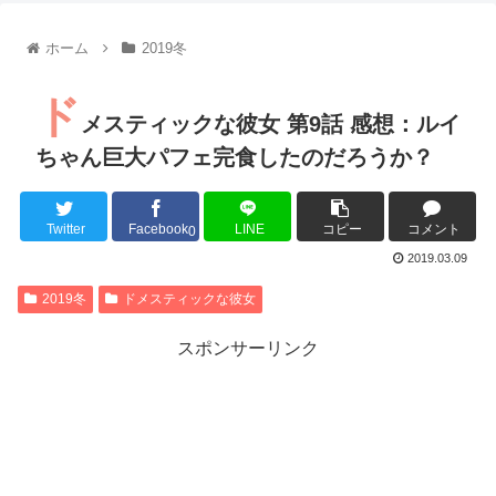
【朗報】齋藤飛鳥、前屈みで完全に見えてる動画が拡散されて
【朗報】MEGUMIさん(44)「グラドル時代にSNSがあったら
ホーム
2019冬
『進撃の巨人』で一番面白いところってｗｗｗｗｗ
【画像】スト6女キャラの水着がエッチwwwwwwwwwwwwwww
ド
るろうに剣心 -明治剣客浪漫譚- 京都動乱 第33話の感想
メスティックな彼女 第9話 感想：ルイ
同盟、帝国、フェザーン。生まれるなら何処がいいか問題！
ちゃん巨大パフェ完食したのだろうか？
Twitter
Facebook
LINE
コピー
コメント
0
Powered by livedoor 相互RSS
2019.03.09
2019冬
ドメスティックな彼女
スポンサーリンク