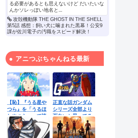
る必要があるとも思えないけど だいたいな
んかソレっぽい地名と...
攻殻機動隊 THE GHOST IN THE SHELL
第5話 感想：飼い犬に噛まれた黒幕！公安9
課が佐川電子の汚職をスピード解決！
アニつぶちゃんねる最新
【恥】『うる星や
正直な話ガンダム
つら』を「うるほ
シリーズ全部より
しやつら」って読
面白いと思ってる
んでたわ…勘...
ロボットアニ...