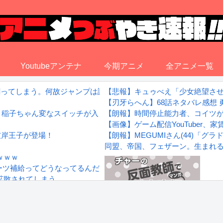
Youtubeアンテナ
今期アニメ
全アニメ一覧
割ってしまう。何故ジャンプは読まれなくなったのか
【悲報】キュゥべえ「少女絶望さ
【刃牙らへん】68話ネタバレ感想
想：稲子ちゃん変なスイッチが入りっぱなし！
【朗報】時間停止能力者、コイツ
【画像】ゲーム配信YouTuber
彼岸王子が登場！
【朗報】MEGUMIさん(44)「
同盟、帝国、フェザーン。生まれ
ｗｗｗ
ーツ補給ってどうなってるんだろうか？
拡散されてしまう…
wwwwwwwww
Powered by livedoor 相互RS
感想