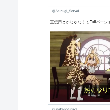
@Atusugi_Serval
宣伝用とかじゃなくてFullバー
@inakanoturuya