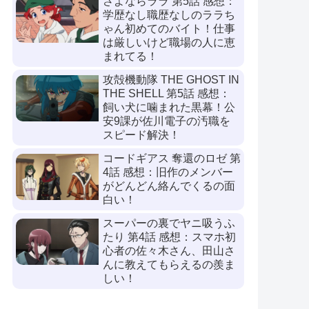
さよならララ 第5話 感想：
学歴なし職歴なしのララち
ゃん初めてのバイト！仕事
は厳しいけど職場の人に恵
まれてる！
攻殻機動隊 THE GHOST IN
THE SHELL 第5話 感想：
飼い犬に噛まれた黒幕！公
安9課が佐川電子の汚職を
スピード解決！
コードギアス 奪還のロゼ 第
4話 感想：旧作のメンバー
がどんどん絡んでくるの面
白い！
スーパーの裏でヤニ吸うふ
たり 第4話 感想：スマホ初
心者の佐々木さん、田山さ
んに教えてもらえるの羨ま
しい！