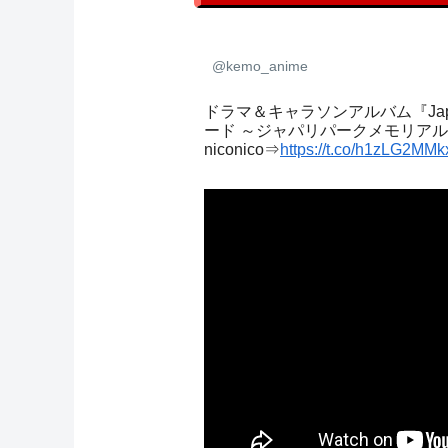
@kemo_anime
ドラマ＆キャラソンアルバム『Japa
ード ～ジャパリパークメモリアル～
niconico⇒
https://t.co/h1zLG2MMk