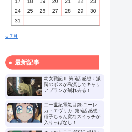
17
18
19
20
21
22
23
24
25
26
27
28
29
30
31
« 7月
最新記事
幼女戦記Ⅱ 第5話 感想：派
閥のボスが島流しでキャリ
アプランが崩れ去る！
二十世紀電氣目録-ユーレ
カ・エヴリカ- 第5話 感想：
稲子ちゃん変なスイッチが
入りっぱなし！