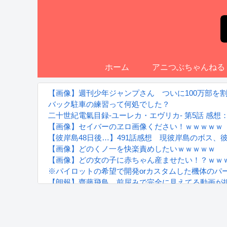
ホーム
アニつぶちゃんねる
【画像】週刊少年ジャンプさん ついに100万部を
バック駐車の練習って何処でした？
二十世紀電氣目録-ユーレカ・エヴリカ- 第5話 感
【画像】セイバーのヱロ画像ください！ｗｗｗｗｗ
【彼岸島48日後…】491話感想 現彼岸島のボス、
【画像】どのくノ一を快楽責めしたいｗｗｗｗｗ
【画像】どの女の子に赤ちゃん産ませたい！？ｗｗ
※パイロットの希望で開発orカスタムした機体のパ
【朗報】齋藤飛鳥、前屈みで完全に見えてる動画が
『進撃の巨人』で一番面白いところってｗｗｗｗｗ
【画像】スト6女キャラの水着がエッチwwwwwwwww
るろうに剣心 -明治剣客浪漫譚- 京都動乱 第33話の