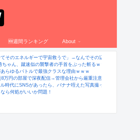
🆕週間ランキング
About
せてそのエネルギーで宇宙救うで」→なんでその辺の無職のおっさ
 勇ちゃん、蹴速似の襲撃者の手首をぶった斬るｗｗｗｗ
があらゆるバトルで最強クラスな理由ｗｗｗ
、家賃8万円の部屋で深夜配信→管理会社から厳重注意されてお気持ち
グラドル時代にSNSがあったら、バナナ咥えた写真撮ってたと思う」
るなら何処がいいか問題！
S