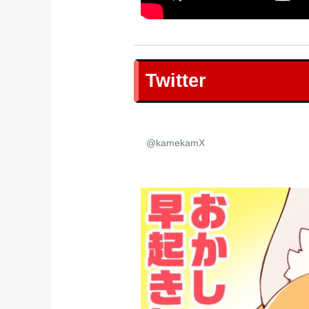
Twitter
@kamekamX