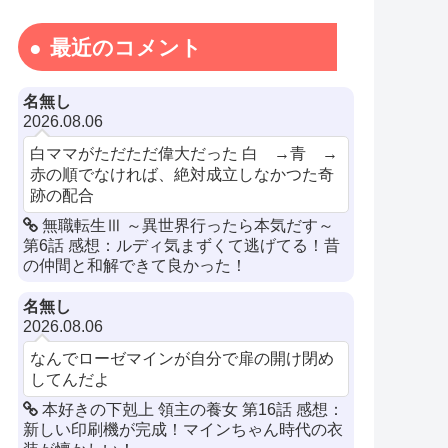
最近のコメント
名無し
2026.08.06
白ママがただただ偉大だった 白 →青 →
赤の順でなければ、絶対成立しなかつた奇
跡の配合
無職転生Ⅲ ～異世界行ったら本気だす～
第6話 感想：ルディ気まずくて逃げてる！昔
の仲間と和解できて良かった！
名無し
2026.08.06
なんでローゼマインが自分で扉の開け閉め
してんだよ
本好きの下剋上 領主の養女 第16話 感想：
新しい印刷機が完成！マインちゃん時代の衣