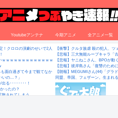
Youtubeアンテナ
今期アニメ
全アニメ一覧
定！クロロの演劇のせいで2人も無駄死ににwwww
【衝撃】クルタ族虐 殺の犯人、ツ
！
【悲報】三大無能ループキャラ「
いｗｗｗｗｗｗｗｗｗｗｗｗｗ
【悲報】ヤニねこさん、BPOが動
ｗ
【悲報】彼岸島さん「復讐のため
賞するも面白過ぎて今まで観てなかったを後悔する…
【朗報】MEGUMIさん(44)「
いいの…？」
同盟、帝国、フェザーン。生まれ
････････！
凄かったの？
拡散されてしまう…
wwwwwwwww
Powered by livedoor 相互RS
感想