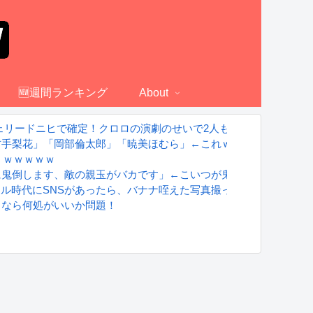
🆕週間ランキング
About
ェリードニヒで確定！クロロの演劇のせいで2人も無駄死ににwww
古手梨花」「岡部倫太郎」「暁美ほむら」←これｗｗｗ
くｗｗｗｗｗ
に鬼倒します、敵の親玉がバカです」←こいつが鬼滅の刃になれな
グラドル時代にSNSがあったら、バナナ咥えた写真撮ってたと思う」
るなら何処がいいか問題！
S