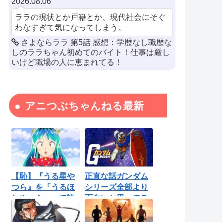
2026.08.06
ララの現状とか戸籍とか、現代社会にそぐ
わなすぎて気になってしまう。
さよならララ 第5話 感想：学歴なし職歴な
しのララちゃん初めてのバイト！仕事は厳し
いけど職場の人に恵まれてる！
アニつぶちゃんねる最新
【恥】『うる星や
正直な話ガンダム
つら』を「うるほ
シリーズ全部より
しやつら」って読
面白いと思ってる
んでたわ…勘...
ロボットアニ...