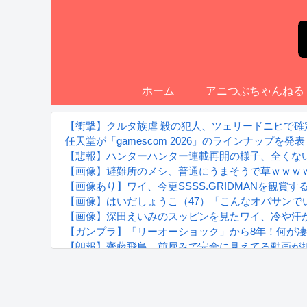
ホーム
アニつぶちゃんねる
【衝撃】クルタ族虐 殺の犯人、ツェリードニヒで確
任天堂が「gamescom 2026」のラインナップを発表
【悲報】ハンターハンター連載再開の様子、全くな
【画像】避難所のメシ、普通にうまそうで草ｗｗｗ
【画像あり】ワイ、今更SSSS.GRIDMANを観
【画像】はいだしょうこ（47）「こんなオバサンで
【画像】深田えいみのスッピンを見たワイ、冷や汗が出る
【ガンプラ】「リーオーショック」から8年！何が
【朗報】齋藤飛鳥、前屈みで完全に見えてる動画が
『進撃の巨人』で一番面白いところってｗｗｗｗｗ
【画像】スト6女キャラの水着がエッチwwwwwwwww
るろうに剣心 -明治剣客浪漫譚- 京都動乱 第33話の