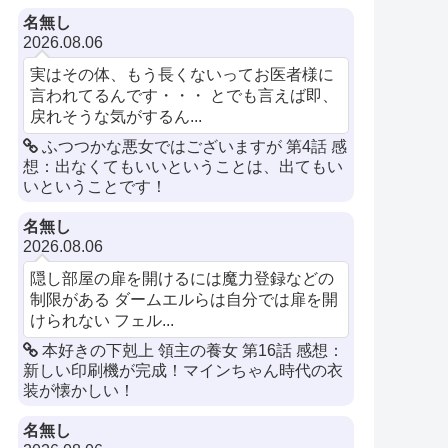
名無し
2026.08.06
実はその体、もう長くないってお医者様に
言われてるんです・・・ とでも言えば即、
戻れそうな気がするん...
ふつつかな悪女ではございますが 第4話 感
想：出なくてもいいということは、出てもい
いということです！
名無し
2026.08.06
隠し部屋の扉を開けるには魔力登録などの
制限がある ダームエルらは自分では扉を開
けられない フェル...
本好きの下剋上 領主の養女 第16話 感想：
新しい印刷機が完成！マインちゃん時代の衣
装が懐かしい！
名無し