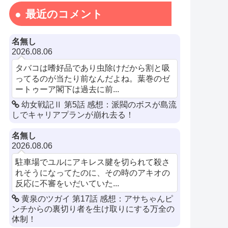
最近のコメント
名無し
2026.08.06
タバコは嗜好品であり虫除けだから割と吸
ってるのが当たり前なんだよね。葉巻のゼ
ートゥーア閣下は過去に前...
幼女戦記Ⅱ 第5話 感想：派閥のボスが島流
しでキャリアプランが崩れ去る！
名無し
2026.08.06
駐車場でユルにアキレス腱を切られて殺さ
れそうになってたのに、その時のアキオの
反応に不審をいだいていた...
黄泉のツガイ 第17話 感想：アサちゃんピ
ンチからの裏切り者を生け取りにする万全の
体制！