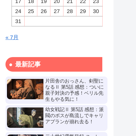
17
18
19
20
21
22
23
24
25
26
27
28
29
30
31
« 7月
最新記事
片田舎のおっさん、剣聖に
なるⅡ 第5話 感想：ついに
親子対決の予感！ベリル先
生もやる気に！
幼女戦記Ⅱ 第5話 感想：派
閥のボスが島流しでキャリ
アプランが崩れ去る！