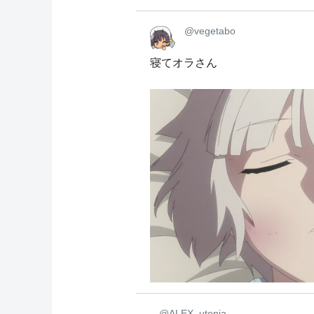
@vegetabo
寝てオラさん
@ALEX_utopia