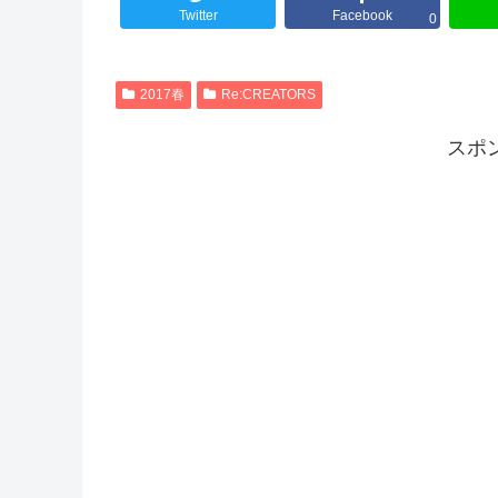
Twitter
Facebook
0
2017春
Re:CREATORS
スポ