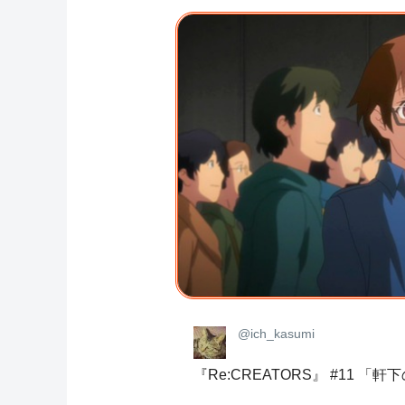
@ich_kasumi
『Re:CREATORS』 #11 「