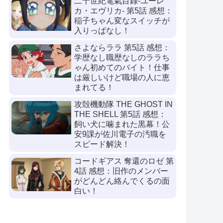
二十世紀電氣目録-ユーレ
カ・エヴリカ- 第5話 感想：
稲子ちゃん変なスイッチが
入りっぱなし！
さよならララ 第5話 感想：
学歴なし職歴なしのララち
ゃん初めてのバイト！仕事
は厳しいけど職場の人に恵
まれてる！
攻殻機動隊 THE GHOST IN
THE SHELL 第5話 感想：
飼い犬に噛まれた黒幕！公
安9課が佐川電子の汚職を
スピード解決！
コードギアス 奪還のロゼ 第
4話 感想：旧作のメンバー
がどんどん絡んでくるの面
白い！