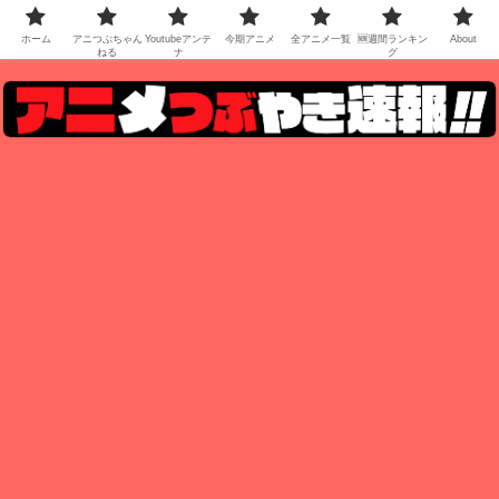
ホーム
アニつぶちゃん
Youtubeアンテ
今期アニメ
全アニメ一覧
🆕週間ランキン
About
ねる
ナ
グ