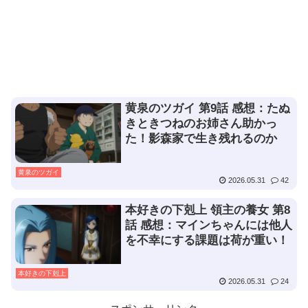
黄泉のツガイ 第9話 感想：たぬ
きときつねのお姉さん助かっ
た！影森家で生き残れるのか
黄泉のツガイ
2026.05.31
42
本好きの下剋上 領主の養女 第8
話 感想：マインちゃんには他人
を不幸にする課題は荷が重い！
本好きの下剋上
2026.05.31
24