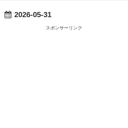
【朗報】齋藤飛鳥、前屈みで完全に見えてる動画が拡散されて
【朗報】MEGUMIさん(44)「グラドル時代にSNSがあったら
2026-05-31
『進撃の巨人』で一番面白いところってｗｗｗｗｗ
【画像】スト6女キャラの水着がエッチwwwwwwwwwwwwwww
るろうに剣心 -明治剣客浪漫譚- 京都動乱 第33話の感想
スポンサーリンク
同盟、帝国、フェザーン。生まれるなら何処がいいか問題！
Powered by livedoor 相互RSS