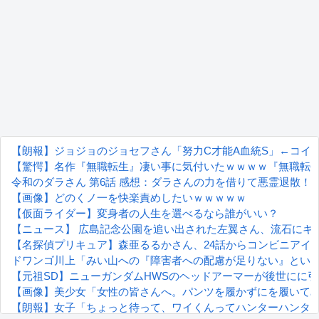
【朗報】ジョジョのジョセフさん「努力C才能A血統S」←コイ
【驚愕】名作『無職転生』凄い事に気付いたｗｗｗｗ『無職転
令和のダラさん 第6話 感想：ダラさんの力を借りて悪霊退散
【画像】どのくノ一を快楽責めしたいｗｗｗｗｗ
【仮面ライダー】変身者の人生を選べるなら誰がいい？
【ニュース】 広島記念公園を追い出された左翼さん、流石にキ
【名探偵プリキュア】森亜るるかさん、24話からコンビニアイ
ドワンゴ川上「みい山への『障害者への配慮が足りない』とい
【元祖SD】ニューガンダムHWSのヘッドアーマーが後世にに
【画像】美少女「女性の皆さんへ。パンツを履かずにを履いて
【朗報】女子「ちょっと待って、ワイくんってハンターハンタ