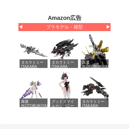
Amazon広告
◀
プラモデル・模型
▶
タカラトミー
タカラトミー
壽屋
(TAKARA
(TAKARA
(KOTOBUKIYA)
TOMY) T-
TOMY) T-
HMM ZOIDS ダ
SPARK
SPARK
ークホーン ハ
REALIZE
ZOIDS ゾイド
リースペシャル
MODEL リア
ファングリフ
2001 Re/color
ライズモデル
ォン 色分け済
全長約400mm
ZOIDS ゾイド
み プラキット
1/72スケール
RMZ-024 スト
プラモデル
ームソーダー
壽屋
グッドスマイ
タカラトミー
色分け済み プ
(KOTOBUKIYA)
ルカンパニー
(TAKARA
ラキット
フレームアーム
DF
TOMY) T-
ズ・ガール レ
PLAMATEA ケ
SPARK
イファルクス
リー バニー
REALIZE
全高約175mm
Ver. 組み立て
MODEL リア
ノンスケール
式プラモデル
ライズモデル