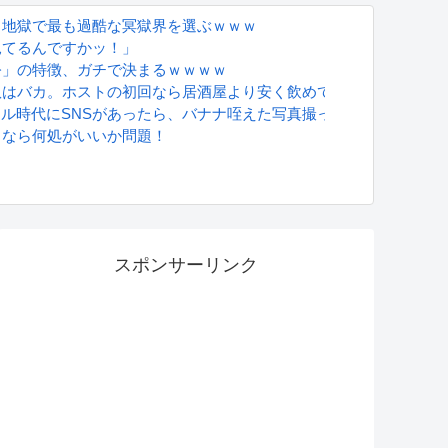
、地獄で最も過酷な冥獄界を選ぶｗｗｗ
見てるんですかッ！」
公」の特徴、ガチで決まるｗｗｗｗ
奴はバカ。ホストの初回なら居酒屋より安く飲めてイケメンにチヤ
グラドル時代にSNSがあったら、バナナ咥えた写真撮ってたと思う」
るなら何処がいいか問題！
S
スポンサーリンク