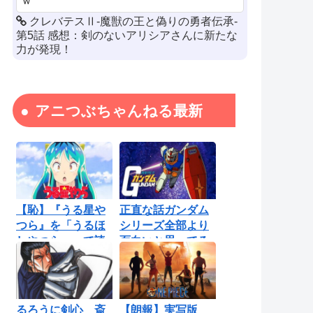
ｗ
クレバテスⅡ-魔獣の王と偽りの勇者伝承-
第5話 感想：剣のないアリシアさんに新たな
力が発現！
アニつぶちゃんねる最新
【恥】『うる星や
正直な話ガンダム
つら』を「うるほ
シリーズ全部より
しやつら」って読
面白いと思ってる
んでたわ…勘...
ロボットアニ...
るろうに剣心 斎
【朗報】実写版