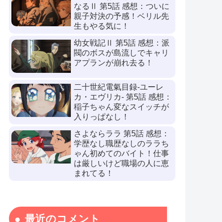
なるⅡ 第5話 感想：ついに
親子対決の予感！ベリル先
生もやる気に！
幼女戦記Ⅱ 第5話 感想：派
閥のボスが島流しでキャリ
アプランが崩れ去る！
二十世紀電氣目録-ユーレ
カ・エヴリカ- 第5話 感想：
稲子ちゃん変なスイッチが
入りっぱなし！
さよならララ 第5話 感想：
学歴なし職歴なしのララち
ゃん初めてのバイト！仕事
は厳しいけど職場の人に恵
まれてる！
最近のコメント