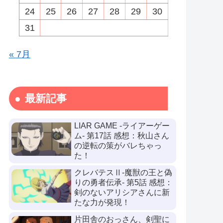
24
25
26
27
28
29
30
31
« 7月
最新記事
LIAR GAME -ライアーゲー
ム- 第17話 感想：秋山さん
の逆転の策がバレちゃっ
た！
クレバテスⅡ-魔獣の王と偽
りの勇者伝承- 第5話 感想：
剣のないアリシアさんに新
たな力が発現！
片田舎のおっさん、剣聖に