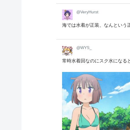
@VeryHurst
海では水着が正装、なんという
@WYS_
常時水着回なのにスク水になる