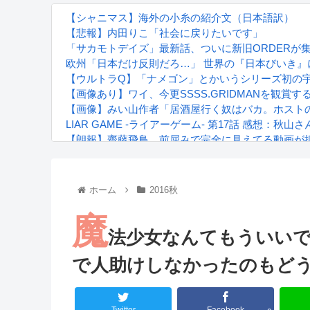
【シャニマス】海外の小糸の紹介文（日本語訳）
【悲報】内田りこ「社会に戻りたいです」
「サカモトデイズ」最新話、ついに新旧ORDERが
欧州「日本だけ反則だろ…」 世界の『日本びいき
【ウルトラQ】「ナメゴン」とかいうシリーズ初の
【画像あり】ワイ、今更SSSS.GRIDMANを観
【画像】みい山作者「居酒屋行く奴はバカ。ホスト
LIAR GAME -ライアーゲーム- 第17話 感想：
【朗報】齋藤飛鳥、前屈みで完全に見えてる動画が
『進撃の巨人』で一番面白いところってｗｗｗｗｗ
【画像】スト6女キャラの水着がエッチwwwwwwwww
るろうに剣心 -明治剣客浪漫譚- 京都動乱 第33話の
ホーム
2016秋
魔
法少女なんてもういいです
で人助けしなかったのもど
Powered by livedoor 相互RSS