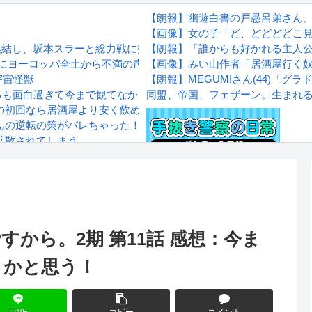
【朗報】幽遊白書の戸愚呂弟さん
【画像】女の子「ど、どどどどこ
集結し、坂本スラーと総力戦に突入！！！
【朗報】「誰からも好かれる主人
』にヨーロッパ全土から不満の声
【画像】みい山作者「居酒屋行く
宇宙怪獣
【朗報】MEGUMIさん(44)「
賞するも面白過ぎて今まで観てなかったを後悔する…
同盟、帝国、フェザーン。生まれ
の初回なら居酒屋より安く飲めてイケメンにチヤホヤされる」
秋山さんの逆転の策がバレちゃった！
拡散されてしまう…
wwwwwwwww
Powered by livedoor 相互RS
感想
から。2期 第11話 感想：今ま
うかと思う！