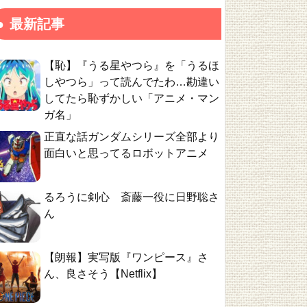
最新記事
【恥】『うる星やつら』を「うるほ
しやつら」って読んでたわ…勘違い
してたら恥ずかしい「アニメ・マン
ガ名」
正直な話ガンダムシリーズ全部より
面白いと思ってるロボットアニメ
るろうに剣心 斎藤一役に日野聡さ
ん
【朗報】実写版『ワンピース』さ
ん、良さそう【Netflix】