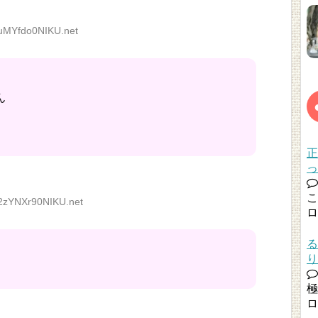
uMYfdo0NIKU.net
ん
正
っ
こ
2zYNXr90NIKU.net
ロ
る
り
極
ロ