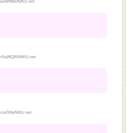
wwWNt60NIKU.net
nXqWQ80NIKU.net
6csrDHpNIKU.net