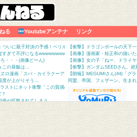
ねる
Youtubeアンテナ
リンク
想：ついに親子対決の予感！ベリル先生もやる気に！
【衝撃】ドラゴンボールの天下一
ぎて不評になるwwwwwwwwww
【画像】漫画家・桂正和の描いた
ろ・・・(画像どーん)
【画像】女の子「ねー、ドライヤ
ｗこの昼飯は…
【衝撃】ガンダムSEEDさん、
作ヱロ漫画「スパ・カイラクーア4」発売から2週間で7万部売れるｗ
【朗報】MEGUMIさん(44)
湿度が上がりそう…
同盟、帝国、フェザーン。生まれ
ラストにネット衝撃「この質感の出し方」「実写かと思いました]
ば？
動画が拡散されてしまう…
ｗｗｗ
Powered by livedoor 相互RSS
wwwwwwwwwwww
3話の感想