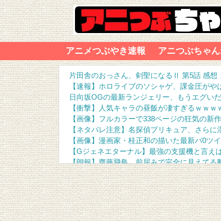
アニメつぶやき速報
アニつぶちゃん
片田舎のおっさん、剣聖になるⅡ 第5話 感
【速報】ホロライブのソシャゲ、課金圧がやばす
日向坂OGの最新ランジェリー、もうエグいだ
【衝撃】人気キャラの昼飯が凄すぎるｗｗｗ
【画像】フルカラーで338ページの狂気の新
【ネタバレ注意】名探偵プリキュア、さらに
【画像】漫画家・桂正和の描いた最新パ0ツイ
【Gジェネエターナル】最強の支援機と言え
【朗報】齋藤飛鳥、前屈みで完全に見えてる
『進撃の巨人』で一番面白いところってｗｗ
【画像】スト6女キャラの水着がエッチwwwwww
るろうに剣心 -明治剣客浪漫譚- 京都動乱 第3