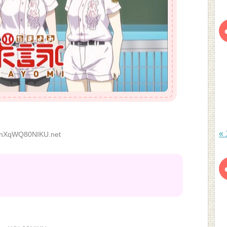
«
nXqWQ80NIKU.net