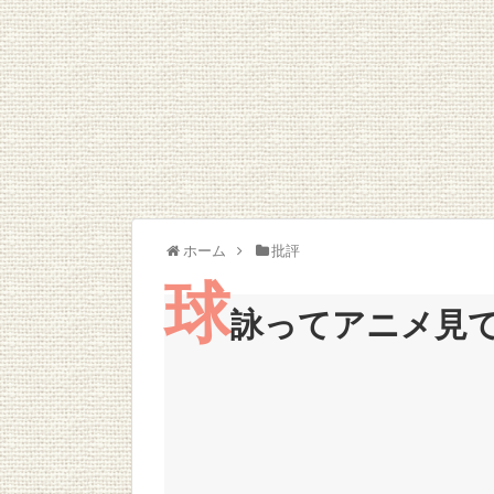
Powered by livedoor 相互RSS
ホーム
批評
球
詠ってアニメ見