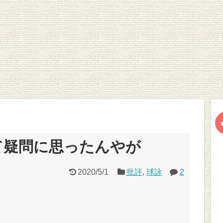
て疑問に思ったんやが
2020/5/1
批評
,
球詠
2