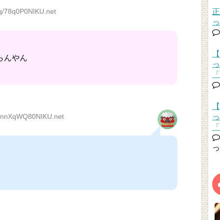
q/78q0P0NIKU.net
正
っ
【
らんやん
っ
「
【
MnnXqWQ80NIKU.net
っ
「
っ