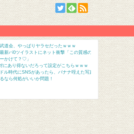
武道会、やっぱりヤラセだったｗｗｗ
最新パ0ツイラストにネット衝撃「この質感の出し方」「実写かと思
ーかけて？♡」
絶対にあり得ないだろって設定がこちらｗｗｗ
ｗｗｗｗ
「グラドル時代にSNSがあったら、バナナ咥えた写真撮ってたと思う」
るなら何処がいいか問題！