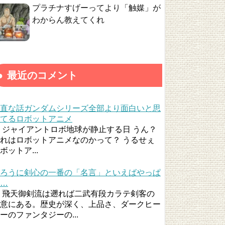
プラチナすげーってより「触媒」が
わからん教えてくれ
最近のコメント
直な話ガンダムシリーズ全部より面白いと思
てるロボットアニメ
ジャイアントロボ地球が静止する日 うん？
れはロボットアニメなのかって？ うるせぇ
ボットア...
ろうに剣心の一番の「名言」といえばやっぱ
…
飛天御剣流は遡れば二武有段カラテ剣客の
意にある。歴史が深く、上品さ、ダークヒー
ーのファンタジーの...