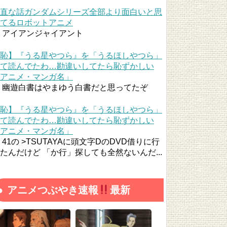
直な話ガンダムシリーズ全部より面白いと思
てるロボットアニメ
アイアンジャイアント
恥】『うる星やつら』を「うるほしやつら」
て読んでたわ…勘違いしてたら恥ずかしい
アニメ・マンガ名」
幽遊白書はやまゆう白書だと思ってたぞ
恥】『うる星やつら』を「うるほしやつら」
て読んでたわ…勘違いしてたら恥ずかしい
アニメ・マンガ名」
41の >TSUTAYAに頭文字DのDVD借りに行
たんだけど 「か行」探しても全然ないんだ...
アニメつぶやき速報
最新