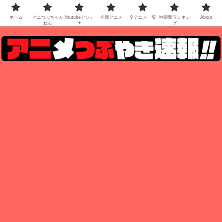
ホーム
アニつぶちゃん
Youtubeアンテ
今期アニメ
全アニメ一覧
🆕週間ランキン
About
ねる
ナ
グ