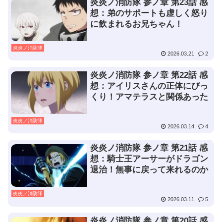
炎炎ノ消防隊 参ノ章 第23話 感
想：弟のサポートも虚しく怒り
に飲まれるお兄ちゃん！
炎炎ノ消防隊
2026.03.21
2
炎炎ノ消防隊 参ノ章 第22話 感
想：アイリスさんの正体にびっ
くり！アマテラスと関係あった
炎炎ノ消防隊
2026.03.14
4
炎炎ノ消防隊 参ノ章 第21話 感
想：騎士王アーサーがドラゴン
退治！無事に戻って来れるのか
炎炎ノ消防隊
2026.03.11
5
炎炎ノ消防隊 参ノ章 第20話 感