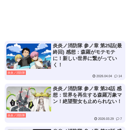
炎炎ノ消防隊 参ノ章 第25話(最
終回) 感想：森羅がモテモテ
に！新しい世界に繋がってい
く！
炎炎ノ消防隊
2026.04.04
14
炎炎ノ消防隊 参ノ章 第24話 感
想：世界を再生する森羅万象マ
ン！絶望聖女も止められない！
炎炎ノ消防隊
2026.03.29
7