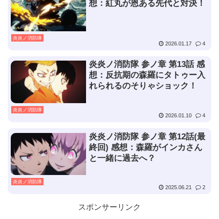
想：紅丸が恩ある先代と対決！
炎炎ノ消防隊
2026.01.17
4
炎炎ノ消防隊 参ノ章 第13話 感
想：反抗期の森羅にタトゥー入
れられるのそりゃショック！
炎炎ノ消防隊
2026.01.10
4
炎炎ノ消防隊 参ノ章 第12話(最
終回) 感想：森羅がインカさん
と一緒に過去へ？
炎炎ノ消防隊
2025.06.21
2
スポンサーリンク