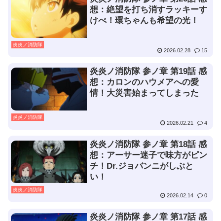
想：絶望を打ち消すラッキーす
けべ！環ちゃんも希望の光！
炎炎ノ消防隊
2026.02.28
15
炎炎ノ消防隊 参ノ章 第19話 感
想：カロンのハウメアへの愛
情！大災害始まってしまった
炎炎ノ消防隊
2026.02.21
4
炎炎ノ消防隊 参ノ章 第18話 感
想：アーサー迷子で味方がピン
チ！Dr.ジョバンニがしぶと
い！
炎炎ノ消防隊
2026.02.14
0
炎炎ノ消防隊 参ノ章 第17話 感