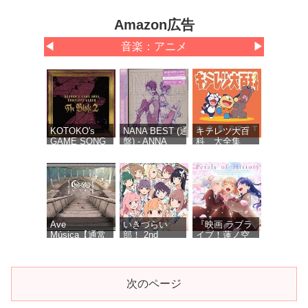
Amazon広告
◀
音楽：アニメ
▶
KOTOKO's
NANA BEST (通常
キテレツ大百
GAME SONG
盤) - ANNA
科 大全集
COMPLETE
TSUCHIYA inspi'
BEST
ALBUM “The
NANA(BLACK
Bible 2” -
STONES),OLIVIA
KOTOKO (特
inspi'
典なし)
REIRA(TRAPNEST)
Ave
いきづらい
『映画 ラブラ
Música【通常
部！ 2nd
イブ！蓮ノ空
盤】 - Ave
Single「Dou-
女学院スクー
Mujica
Da? DOING! /
ルアイドルク
REGAIN
ラブ Bloom
AGAIN
Garden
次のページ
LLLLOVE」
Party』オリジ
(通常盤) - いき
ナルサウンド
づらい部！
トラック