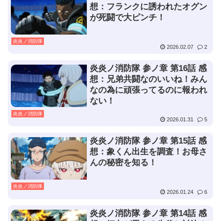
想：フランクに誘われたオグン
が死闘で大ピンチ！
炎炎ノ消防隊
2026.02.07
2
炎炎ノ消防隊 参ノ章 第16話 感
想：兄弟共闘なのいいね！みん
なの為に頑張ってるのに報われ
ない！
炎炎ノ消防隊
2026.01.31
5
炎炎ノ消防隊 参ノ章 第15話 感
想：象くん出生を調査！お母さ
んの秘密を知る！
炎炎ノ消防隊
2026.01.24
6
炎炎ノ消防隊 参ノ章 第14話 感