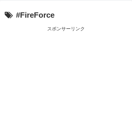
【朗報】齋藤飛鳥、前屈みで完全に見えてる動画が拡散されて
【朗報】MEGUMIさん(44)「グラドル時代にSNSがあったら
#FireForce
『進撃の巨人』で一番面白いところってｗｗｗｗｗ
【画像】スト6女キャラの水着がエッチwwwwwwwwwwwwwww
るろうに剣心 -明治剣客浪漫譚- 京都動乱 第33話の感想
スポンサーリンク
同盟、帝国、フェザーン。生まれるなら何処がいいか問題！
Powered by livedoor 相互RSS