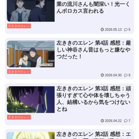
業の流川さんも闇深い！光一く
んボロカス言われる
左ききのエレン
2026.05.13
5
左ききのエレン 第4話 感想：厳
しい神谷さん昔はもっと嫌なや
つだった！
左ききのエレン
2026.04.30
9
左ききのエレン 第3話 感想：頑
張りすぎて心や体を壊しちゃう
人、結構いるから気をつけない
とね
左ききのエレン
2026.04.22
7
左ききのエレン 第2話 感想：エ