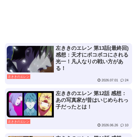
左ききのエレン 第13話(最終回)
感想：天才にボコボコにされる
光一！凡人なりの戦い方があ
る！
左ききのエレン
2026.07.01
24
左ききのエレン 第12話 感想：
あの写真家が昔はいじめられっ
子だったとは！
左ききのエレン
2026.06.26
10