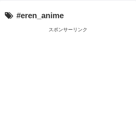
【朗報】齋藤飛鳥、前屈みで完全に見えてる動画が拡散されて
【朗報】MEGUMIさん(44)「グラドル時代にSNSがあったら
#eren_anime
『進撃の巨人』で一番面白いところってｗｗｗｗｗ
【画像】スト6女キャラの水着がエッチwwwwwwwwwwwwwww
るろうに剣心 -明治剣客浪漫譚- 京都動乱 第33話の感想
スポンサーリンク
同盟、帝国、フェザーン。生まれるなら何処がいいか問題！
Powered by livedoor 相互RSS