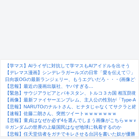
【学マス】AIライザに対抗して学マスもAIアイドルを出そう
【デレマス漫画】シンデレラガールズの日常「愛を伝えて♡」
日向坂OGの最新ランジェリー、もうエグいだろ・・・(画像どー
【悲報】最近の漫画出版社、ヤバすぎる…
【緊急】サウジアラビアとパキスタン、トルコ３カ国 相互防衛
【画像】最新ファイヤーエンブレム、主人公の性別が「Type-A」
【悲報】NARUTOのナルトさん、ヒナタじゃなくてサクラと
【速報】佐藤二朗さん、突然ツイートｗｗｗｗｗｗｗ
【悲報】童貞はなぜか必ず4を選んでしまう画像がこちらｗｗｗ
※ガンダムの世界の上級国民はなぜ地球に執着するのか
【悲報】任天堂信者をガチでキレさせる台詞を書いた奴が優勝