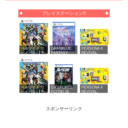
◀
プレイステーション5
▶
ペルソナ４ リ
GRANBLUE
PERSONA 4
バイバル 【予
FANTASY:
REVIVAL:
約特典】
Relink -
LIMITED
DLC「ペルソ
Endless
BOX（ペルソナ
ナ４ リバイバ
Ragnarok(グラ
４ リバイバル
ル: P3R＆P5R
ンブルーファ
リミテッドボッ
Extra BGMセ
ンタジー リリ
クス） 【同梱
ット」同梱 -
ンク エンドレ
物】副島成記描
PS5
スラグナロク)
き下ろし特別装
同梱 - PS5
丁ボックス＆マ
ペルソナ４ リ
EA SPORTS
PERSONA 4
ヨナカテレビ型
バイバル 【予
FC(TM) 26
REVIVAL:
スマホポーチ &
約特典】
【Amazon.co.jp
LIMITED
限定版オリジナ
DLC「ペルソナ
限定】 EA
BOX（ペルソ
ルTシャツ & ア
４ リバイバル:
SPORTS FC ユ
ナ４ リバイバ
スポンサーリンク
ートブック（全
P3R＆P5R
ナイテッドのカ
ル リミテッド
48P）＆群青色
Extra BGMセッ
スタマイズコン
ボックス）
の衣装セット
ト」同梱
テンツ 配信 -
【同梱物】副
（DLC）【予約
【Amazon.co.jp
PS5
島成記描き下
特典】DLC「ペ
限定】堂島菜々
ろし特別装丁
空の軌跡 the
【PS5】バイ
首都高バトル /