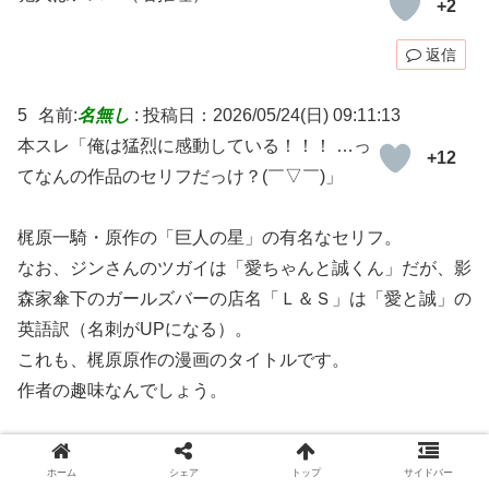
+2
返信
5
名前:
名無し
:
投稿日：2026/05/24(日) 09:11:13
本スレ「俺は猛烈に感動している！！！ …っ
+12
てなんの作品のセリフだっけ？(￣▽￣)」
梶原一騎・原作の「巨人の星」の有名なセリフ。
なお、ジンさんのツガイは「愛ちゃんと誠くん」だが、影
森家傘下のガールズバーの店名「Ｌ＆Ｓ」は「愛と誠」の
英語訳（名刺がUPになる）。
これも、梶原原作の漫画のタイトルです。
作者の趣味なんでしょう。
返信
ホーム
シェア
トップ
サイドバー