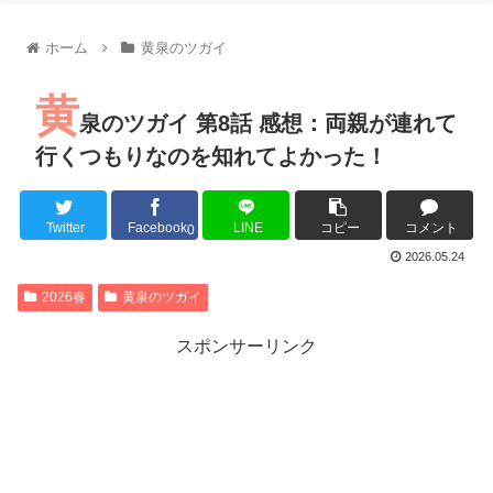
【朗報】齋藤飛鳥、前屈みで完全に見えてる動画が拡散されて
【朗報】MEGUMIさん(44)「グラドル時代にSNSがあったら
ホーム
黄泉のツガイ
『進撃の巨人』で一番面白いところってｗｗｗｗｗ
【画像】スト6女キャラの水着がエッチwwwwwwwwwwwwwww
黄
るろうに剣心 -明治剣客浪漫譚- 京都動乱 第33話の感想
泉のツガイ 第8話 感想：両親が連れて
同盟、帝国、フェザーン。生まれるなら何処がいいか問題！
行くつもりなのを知れてよかった！
Twitter
Facebook
LINE
コピー
コメント
0
Powered by livedoor 相互RSS
2026.05.24
2026春
黄泉のツガイ
スポンサーリンク