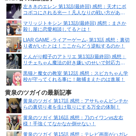
左ききのエレン 第13話(最終回) 感想：天才にボ
コボコにされる光一！凡人なりの戦い方があ
る！
マリッジトキシン 第13話(最終回) 感想：まさか
殺し屋に恋愛相談してるとは！
LIAR GAME -ライアーゲーム- 第13話 感想：裏切
り者がいたとは！ここからどう逆転するのか！
とんがり帽子のアトリエ 第13話(最終回) 感想：
リチェちゃん魔法の好き嫌いのせいで対応力に
問題！
黒猫と魔女の教室 第12話 感想：スピカちゃん学
校が守ってくれる事に！敵捕まえたのは進展！
黄泉のツガイの最新記事
黄泉のツガイ 第17話 感想：アサちゃんピンチか
らの裏切り者を生け取りにする万全の体制！
黄泉のツガイ 第16話 感想：刀のイワンvs左右
様！手強くてなかなか倒せない！
黄泉のツガイ 第15話 感想：テレビ画面がハガレ