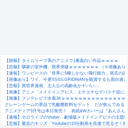
【朗報】タイムリープ系のアニメで1番面白い作品ｗｗｗｗ
【悲報】隣家の室外機、限界突破ｗｗｗｗｗｗｗ （※画像あり
【速報】ワンピースの「世界に5種しかない飛行能力」発言の謎が
【画像あり】ワイ、今更SSSS.GRIDMANを観賞するも面白
【悲報】異世界漫画、主人公の高齢化がヤバい…
【画像】アニメ「メイドインアビス」エチエチなデバステ役に
【画像】フジテレビで水着JKｗｗｗｗｗｗｗｗｗｗｗｗｗｗｗ
クレーンゲームの景品で乳酸菌飲料をゲット、だが飲んでみる
アニメディア9月号は本日発売！ 表紙&Wカバーは『あんさんぶるスターズ！！
【速報】ホロライブのVtuber、劇場版メイドインアビスの主題歌決
【悲報】最近のキッズ「Youtubeの10分動画を倍速で見るぞ