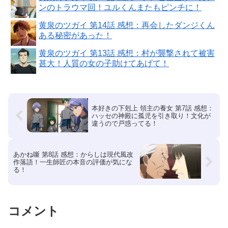
ンのトラウマ回！ユルくんまたもピンチに！
黄泉のツガイ 第14話 感想：再会したダンジくん
ある秘密があった！
黄泉のツガイ 第13話 感想：村が襲撃されて被害
甚大！人質の女の子助けてあげて！
本好きの下剋上 領主の養女 第7話 感想：
ハッセの神殿に孤児を引き取り！文化が
違うので戸惑ってる！
あかね噺 第8話 感想：からしは現代風改
作落語！一生師匠の本音の評価が気にな
る！
コメント