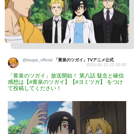
@tsugai_official
「黄泉のツガイ」TVアニメ公式
2026-05-23 23:30:00
「黄泉のツガイ」放送開始！ 第八話 疑念と確信
感想は【#黄泉のツガイ】【#ヨミツガ】 をつけ
て投稿してください！