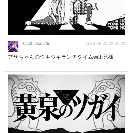
@a2hi2kms2tu
2026-05-23 23:31:20
アサちゃんのウキウキランチタイムwith兄様