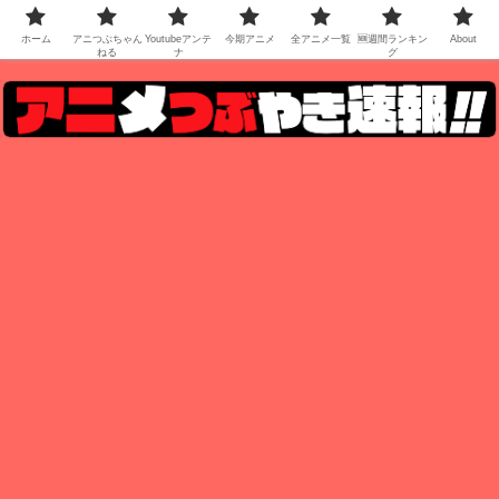
ホーム
アニつぶちゃん
Youtubeアンテ
今期アニメ
全アニメ一覧
🆕週間ランキン
About
ねる
ナ
グ