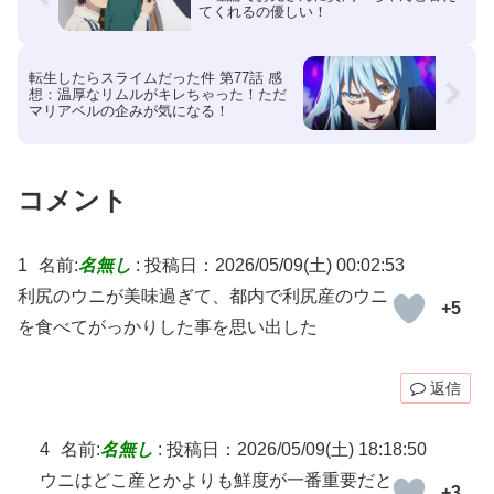
てくれるの優しい！
転生したらスライムだった件 第77話 感
想：温厚なリムルがキレちゃった！ただ
マリアベルの企みが気になる！
コメント
1
名前:
名無し
:
投稿日：2026/05/09(土) 00:02:53
利尻のウニが美味過ぎて、都内で利尻産のウニ
+5
を食べてがっかりした事を思い出した
返信
4
名前:
名無し
:
投稿日：2026/05/09(土) 18:18:50
ウニはどこ産とかよりも鮮度が一番重要だと
+3