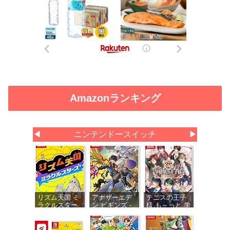
Amazonランキング
◀
ニンテンドースイッチ
▶
リズム天国 ミ
アナザーエデ
テニスの王子
ラクルスター
ン ビギンズ -
様 も～っと 学
ズ -Switch
Switch 【初回
園祭の王子様
同梱物】アナ
♡-40 and
ザーエデン 時
more… 【メー