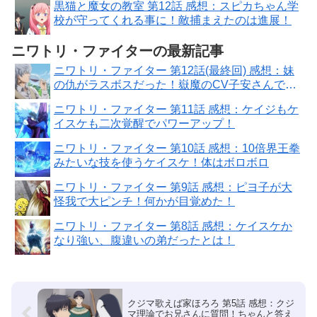
黒猫と魔女の教室 第12話 感想：スピカちゃん学
校が守ってくれる事に！敵捕まえたのは進展！
ニワトリ・ファイターの最新記事
ニワトリ・ファイター 第12話(最終回) 感想：妹
の仇がラスボスだった！嶽魔のCV子安さんで納
得！
ニワトリ・ファイター 第11話 感想：ケイジもケ
イスケも二次覚醒でパワーアップ！
ニワトリ・ファイター 第10話 感想：10倍界王拳
みたいな技を使うケイスケ！体はボロボロ
ニワトリ・ファイター 第9話 感想：ピヨ子が大
怪我で大ピンチ！何かが目覚めた！
ニワトリ・ファイター 第8話 感想：ケイスケか
なり強い、腹違いの弟だったとは！
クジマ歌えば家ほろろ 第5話 感想：クジ
マ理論でお兄さんに質問！ちゃんと答え