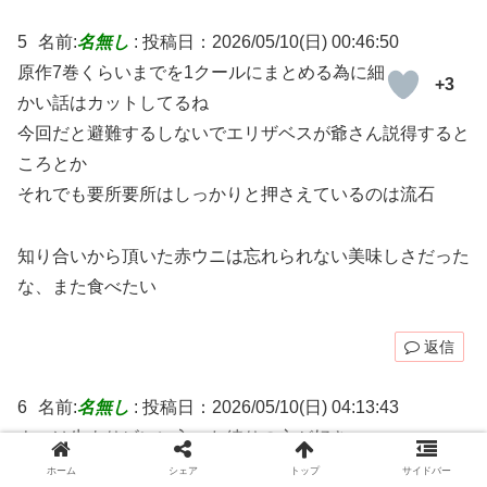
5
名前:
名無し
:
投稿日：2026/05/10(日) 00:46:50
原作7巻くらいまでを1クールにまとめる為に細
+3
かい話はカットしてるね
今回だと避難するしないでエリザベスが爺さん説得すると
ころとか
それでも要所要所はしっかりと押さえているのは流石
知り合いから頂いた赤ウニは忘れられない美味しさだった
な、また食べたい
返信
6
名前:
名無し
:
投稿日：2026/05/10(日) 04:13:43
ウニは生よりビンに入った練りの方が好き
+2
ホーム
シェア
トップ
サイドバー