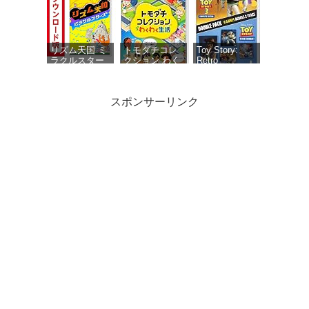
空を超える猫
カー特典あ
で使える シリ
り】 初回限定
アルコードチ
特典 ミニド
ラシ 同梱
ラマ用ボイス
セット・ミニ
リズム天国 ミ
トモダチコレ
Toy Story:
ドラマ用エフ
ラクルスター
クション わく
Retro
ェクト1種 同
ズ|オンライン
わく生活 -
Roundup! +
梱
コード版
Switch
Toy Story 3
Complete
スポンサーリンク
Edition Double
Pack（トイス
トーリー レト
ロラウンドア
ップ！＋トイ
パワフルプロ
ウマ娘 プリテ
がんばれゴエ
ストーリース
野球2026-2027
ィーダービー
モン大集合! -
リー コンプリ
-Switch
熱血ハチャメ
Switch
ートエディシ
チャ大感謝
ョン ダブルパ
祭！【数量限
ック） -
定アイテム】
Switch
ゲーム『ウマ
娘 プリティー
ダービー』ス
ペシャルアイ
My Merry May with
テムセット
be 限定版 【同梱物】
（ゲームアイ
「My Merry May with
テムと交換で
be」SOUND
きるシリアル
COLLECTION（DVD-
コード）同梱 -
ROM） - Switch
Switch