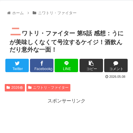
【朗報】齋藤飛鳥、前屈みで完全に見えてる動画が拡散されて
【朗報】MEGUMIさん(44)「グラドル時代にSNSがあったら
ホーム
ニワトリ・ファイター
『進撃の巨人』で一番面白いところってｗｗｗｗｗ
【画像】スト6女キャラの水着がエッチwwwwwwwwwwwwwww
ニ
るろうに剣心 -明治剣客浪漫譚- 京都動乱 第33話の感想
ワトリ・ファイター 第5話 感想：うに
同盟、帝国、フェザーン。生まれるなら何処がいいか問題！
が美味しくなくて号泣するケイジ！酒飲ん
だり意外な一面！
Twitter
Facebook
LINE
コピー
コメント
Powered by livedoor 相互RSS
0
2026.05.08
2026春
ニワトリ・ファイター
スポンサーリンク