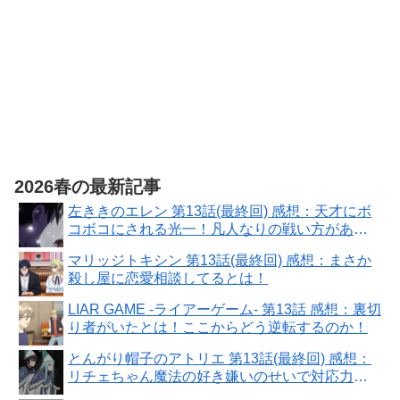
2026春の最新記事
左ききのエレン 第13話(最終回) 感想：天才にボ
コボコにされる光一！凡人なりの戦い方があ
る！
マリッジトキシン 第13話(最終回) 感想：まさか
殺し屋に恋愛相談してるとは！
LIAR GAME -ライアーゲーム- 第13話 感想：裏切
り者がいたとは！ここからどう逆転するのか！
とんがり帽子のアトリエ 第13話(最終回) 感想：
リチェちゃん魔法の好き嫌いのせいで対応力に
問題！