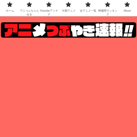
ホーム
アニつぶちゃん
Youtubeアンテ
今期アニメ
全アニメ一覧
🆕週間ランキン
About
ねる
ナ
グ