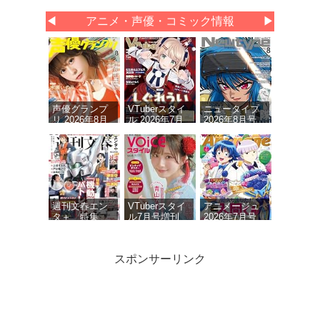
◀
アニメ・声優・コミック情報
▶
声優グランプ
VTuberスタイ
ニュータイプ
リ 2026年8月
ル 2026年7月
2026年8月号
号
号
週刊文春エン
VTuberスタイ
アニメージュ
タ＋ 特集
ル7月号増刊
2026年7月号
『機動警察パ
VOICEスタイ
トレイバー』
ルVOL.6
(文春ムック)
スポンサーリンク
ニュータイプ
声優グランプ
声優グランプ
2026年7月号
リ 2026年 7月
リ 2026年 9月