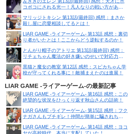
左ききのエレン 第13話(最終回) 感想：天才にボ
コボコにされる光一！凡人なりの戦い方があ
る！
マリッジトキシン 第13話(最終回) 感想：まさか
殺し屋に恋愛相談してるとは！
LIAR GAME -ライアーゲーム- 第13話 感想：裏切
り者がいたとは！ここからどう逆転するのか！
とんがり帽子のアトリエ 第13話(最終回) 感想：
リチェちゃん魔法の好き嫌いのせいで対応力に
問題！
黒猫と魔女の教室 第12話 感想：スピカちゃん学
校が守ってくれる事に！敵捕まえたのは進展！
LIAR GAME -ライアーゲーム-の最新記事
LIAR GAME -ライアーゲーム- 第16話 感想：この
絶望的な状況をひっくり返す秋山さんの話術！
LIAR GAME -ライアーゲーム- 第15話 感想：フク
ナガさんもブチギレ！仲間が簡単に騙されちゃ
う！
LIAR GAME -ライアーゲーム- 第14話 感想：ヨコ
ヤが高校時代、本当に支配していた！