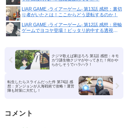
LIAR GAME -ライアーゲーム- 第13話 感想：裏切
り者がいたとは！ここからどう逆転するのか！
LIAR GAME -ライアーゲーム- 第12話 感想：密輸
ゲームでヨコヤ登場！ピッタリ的中する透視能
力の謎！
クジマ歌えば家ほろろ 第1話 感想：キモ
カワ謎生物クジマがやってきた！何かや
らかしそうでハラハラ！
転生したらスライムだった件 第74話 感
想：ダンジョンが人海戦術で攻略！運営
陣も対策に大忙し！
コメント