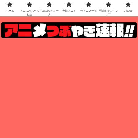
ホーム
アニつぶちゃん
Youtubeアンテ
今期アニメ
全アニメ一覧
🆕週間ランキン
About
ねる
ナ
グ