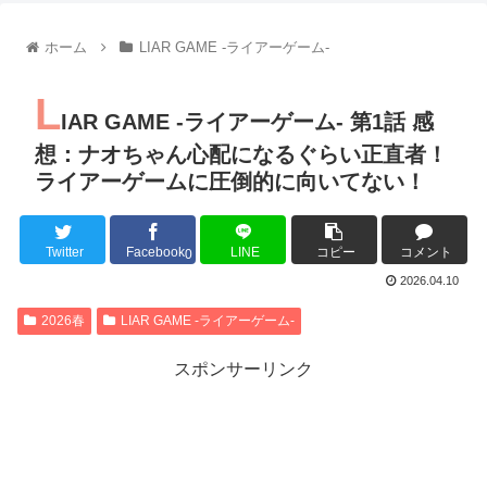
【朗報】齋藤飛鳥、前屈みで完全に見えてる動画が拡散されて
【朗報】MEGUMIさん(44)「グラドル時代にSNSがあったら
ホーム
LIAR GAME -ライアーゲーム-
『進撃の巨人』で一番面白いところってｗｗｗｗｗ
【画像】スト6女キャラの水着がエッチwwwwwwwwwwwwwww
L
るろうに剣心 -明治剣客浪漫譚- 京都動乱 第33話の感想
IAR GAME -ライアーゲーム- 第1話 感
同盟、帝国、フェザーン。生まれるなら何処がいいか問題！
想：ナオちゃん心配になるぐらい正直者！
ライアーゲームに圧倒的に向いてない！
Twitter
Facebook
LINE
コピー
コメント
Powered by livedoor 相互RSS
0
2026.04.10
2026春
LIAR GAME -ライアーゲーム-
スポンサーリンク