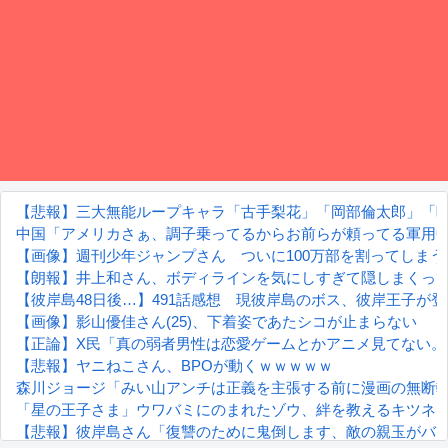
【悲報】三大無能ループキャラ「古手梨花」「岡部倫太郎」「
中国「アメリカさぁ、調子乗ってるからお前らが頼ってる軍用
【画像】週刊少年ジャンプさん ついに100万部を割ってしま
【朗報】井上和さん、ボディラインを気にしすぎて隠しまくっ
【彼岸島48日後…】491話感想 現彼岸島のボス、彼岸王子が
【画像】影山優佳さん(25)、下着姿であたシコが止まらない
【正論】X民「真の弱者男性は恋愛ゲームとかアニメ見てない。本当
【悲報】ヤニねこさん、BPOが動くｗｗｗｗｗ
森川ジョージ「みい山アンチは正義を主張する前に漫画の無断転
「星の王子さま」ウワバミにのまれたゾウ、絆を教えるキツネ
【悲報】彼岸島さん「復讐のために鬼倒します、敵の親玉がバ