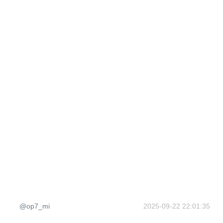
@op7_mi
2025-09-22 22:01:35