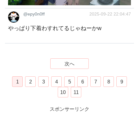
@epy0n0ff
2025-09-22 22:04:47
やっぱり下着わすれてるじゃねーかw
次へ
1
2
3
4
5
6
7
8
9
10
11
スポンサーリンク