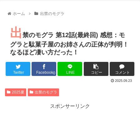
【朗報】齋藤飛鳥、前屈みで完全に見えてる動画が拡散されて
【朗報】MEGUMIさん(44)「グラドル時代にSNSがあったら
ホーム
出禁のモグラ
『進撃の巨人』で一番面白いところってｗｗｗｗｗ
【画像】スト6女キャラの水着がエッチwwwwwwwwwwwwwww
出
るろうに剣心 -明治剣客浪漫譚- 京都動乱 第33話の感想
禁のモグラ 第12話(最終回) 感想：モ
同盟、帝国、フェザーン。生まれるなら何処がいいか問題！
グラと駄菓子屋のお姉さんの正体が判明！
なるほど凄い方だった！
Twitter
Facebook
LINE
コピー
コメント
Powered by livedoor 相互RSS
0
2025.09.23
2025夏
出禁のモグラ
スポンサーリンク