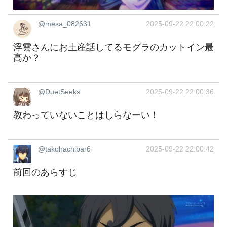
@mesa_082631
2025-09-22 22:00:22
浮雲さんにお土産話してるモグラのカットイン最
高か？
@DuetSeeks
2025-09-22 22:00:36
教わっていないことはしらなーい！
@takohachibar6
2025-09-22 22:00:42
前回のあらすじ