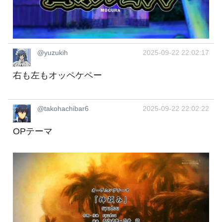
@yuzukih
2025-09-22 22:02:17
右も左もオッペケペー
@takohachibar6
2025-09-22 22:02:22
OPテーマ