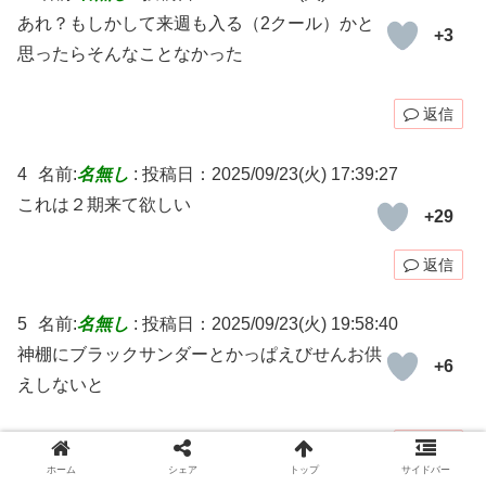
あれ？もしかして来週も入る（2クール）かと
+3
思ったらそんなことなかった
返信
4
名前:
名無し
:
投稿日：2025/09/23(火) 17:39:27
これは２期来て欲しい
+29
返信
5
名前:
名無し
:
投稿日：2025/09/23(火) 19:58:40
神棚にブラックサンダーとかっぱえびせんお供
+6
えしないと
返信
ホーム
シェア
トップ
サイドバー