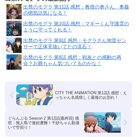
出禁のモグラ 第11話 感想：教授の奥さん、奥義
の惚気話気になる！
出禁のモグラ 第10話 感想：マギーくん守護霊の
ように守ってくれる！
出禁のモグラ 第9話 感想：モグラさん地雷セン
サーで正体見抜いてたの流石！
出禁のモグラ 第8話 感想：戦友との感動の再
会？お爺ちゃん気づいてるのかな！
CITY THE ANIMATION 第12話 感想：え
っちゃん名残惜しく最後のお別れ！
ぐらんぶる Season 2 第12話(最終回) 感
想：無人島で連続遭難！千紗ちゃん勘違
いで空回り！