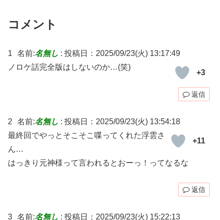
コメント
1
名前:
名無し
:
投稿日：2025/09/23(火) 13:17:49
ノロケ話完全版はしないのか…(笑)
+3
返信
2
名前:
名無し
:
投稿日：2025/09/23(火) 13:54:18
最終回でやっとそこそこ喋ってくれた浮雲さ
+11
ん…
はっきり元神様って言われるとおーっ！ってなるな
返信
3
名前:
名無し
:
投稿日：2025/09/23(火) 15:22:13