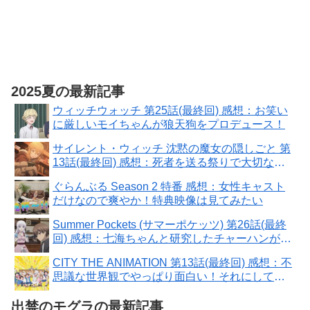
2025夏の最新記事
ウィッチウォッチ 第25話(最終回) 感想：お笑い
に厳しいモイちゃんが狼天狗をプロデュース！
サイレント・ウィッチ 沈黙の魔女の隠しごと 第
13話(最終回) 感想：死者を送る祭りで大切な本
に出会えた！
ぐらんぶる Season 2 特番 感想：女性キャスト
だけなので爽やか！特典映像は見てみたい
Summer Pockets (サマーポケッツ) 第26話(最終
回) 感想：七海ちゃんと研究したチャーハンが運
命を切り開く！
CITY THE ANIMATION 第13話(最終回) 感想：不
思議な世界観でやっぱり面白い！それにしても
よく動く！
出禁のモグラの最新記事