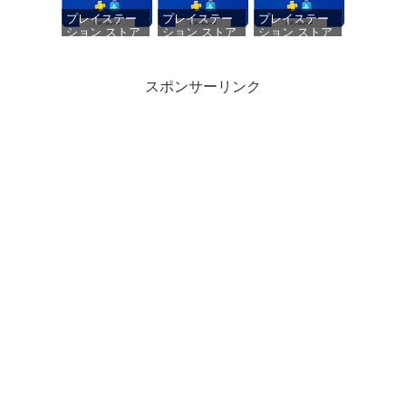
ー 二重振動 高
One/PlayStation4
精密ボタン
slim/PS4 Pro等
プレイステー
プレイステー
プレイステー
Bluetoooth5.4
その他機器対応
ション ストア
ション ストア
ション ストア
無線/有線安定
チケット
チケット
チケット
接続 1000mAh
1,100円|オンラ
10,000円|オン
3,000円|オンラ
急速充電 16時
インコード版
ラインコード
インコード版
スポンサーリンク
間連続使用 人
版
体工学設計 持
ちやすい タッ
チパッド イヤ
ホンジャック
All Bright 縦置
All Bright 縦置
ドラゴンクエ
付き ワイヤレ
きスタンド フ
きスタンド フ
ストXI 過ぎ去
スコントロー
ットスタンド
ットスタンド
りし時を求め
ラー P3/P4/P4
縦置き 傷付き
縦置き 傷付き
て S - PS4
Pro/Slim/PC対
倒防止 設置 排
倒防止 設置 排
応 正規品
熱 国内製造
熱 国内製造
(PS4用 ブラッ
(PS4pro用 ブ
ク)
ラック)
【PS4対応】
ホリ 充電USB
ケーブル スマ
ートフォン
2.0m for ワイ
ヤレスコント
ローラー
DUALSHOCK4