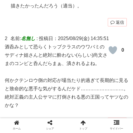
描きたかったんだろう（適当）。
返信
2
名前:
名無し
:
投稿日：2025/08/29(金) 14:35:51
酒呑みとして恐らくトップクラスのウワバミの
0
サディナ姐さんと絶対に酔わない(らしい)尚文さ
まのコンビと呑んだらまぁ、潰されるよね。
何かクテンロウ側の対応が場当たり的過ぎて長期的に見る
と致命的な悪手な気がするんだケド………………………。
絶対正義の主人公サマに打倒される悪の王国ってヤツなの
かな？
返信
ホーム
シェア
トップ
サイドバー