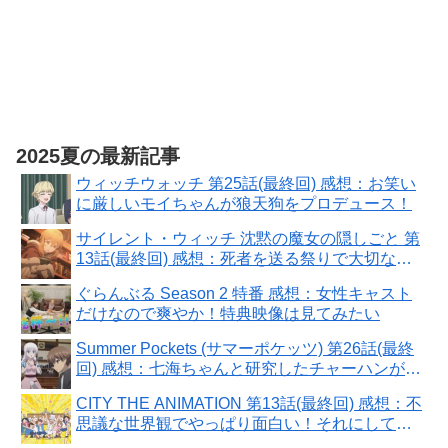
2025夏の最新記事
ウィッチウォッチ 第25話(最終回) 感想：お笑い
に厳しいモイちゃんが狼天狗をプロデュース！
サイレント・ウィッチ 沈黙の魔女の隠しごと 第
13話(最終回) 感想：死者を送る祭りで大切な本
に出会えた！
ぐらんぶる Season 2 特番 感想：女性キャスト
だけなので爽やか！特典映像は見てみたい
Summer Pockets (サマーポケッツ) 第26話(最終
回) 感想：七海ちゃんと研究したチャーハンが運
命を切り開く！
CITY THE ANIMATION 第13話(最終回) 感想：不
思議な世界観でやっぱり面白い！それにしても
よく動く！