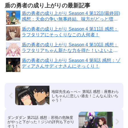
盾の勇者の成り上がりの最新記事
盾の勇者の成り上がり Season 4 第12話(最終回)
感想：天命の争い無事終結、味方がどっと増え
て戦力アップ！
盾の勇者の成り上がり Season 4 第11話 感想：
ラフタリアにそっくりなこの人何者！
盾の勇者の成り上がり Season 4 第10話 感想：
ラフタリアちゃん新たな力を得た！いよいよ対
決
盾の勇者の成り上がり Season 4 第9話 感想：ゾ
ディアさんサディナさんにそっくり！
地獄先生ぬ～べ～ 第9話 感想：座敷わら
しちゃんに悲しい過去！こんなん泣いち
ゃう！
ダンダダン 第21話 感想：邪視の危険度
がやっと下がった！ジジの評判も下がり
そう！