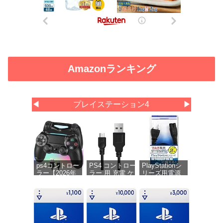
Amazonランキング
◀
プレイステーション4
▶
ps4コントロー
PS4 コントロー
PlayStationシ
ラー【2026年
ラー 用 充電 ケ
リーズ用電源
革新版・アッ
ーブル 1.8M
ケーブル『マ
プデート】ps4
micro USB 充電
ルチ電源ケー
コントローラ
データケーブル
ブルPS (2m)
ー pc Turbo連
急速充電 高速デ
』 - PS5 - PS4
射機能 6軸ジ
ータ転送 各種
- PS3 - PS2 -
ャイロセンサ
Xbox
PS Vita