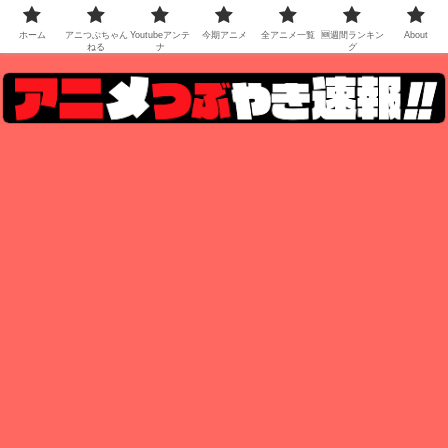
ホーム
アニつぶちゃん
Youtubeアンテ
今期アニメ
全アニメ一覧
🆕週間ランキン
About
ねる
ナ
グ