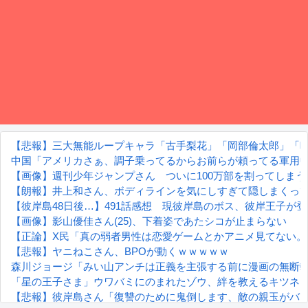
【悲報】三大無能ループキャラ「古手梨花」「岡部倫太郎」「
中国「アメリカさぁ、調子乗ってるからお前らが頼ってる軍用
【画像】週刊少年ジャンプさん ついに100万部を割ってしま
【朗報】井上和さん、ボディラインを気にしすぎて隠しまくっ
【彼岸島48日後…】491話感想 現彼岸島のボス、彼岸王子が
【画像】影山優佳さん(25)、下着姿であたシコが止まらない
【正論】X民「真の弱者男性は恋愛ゲームとかアニメ見てない。本当
【悲報】ヤニねこさん、BPOが動くｗｗｗｗｗ
森川ジョージ「みい山アンチは正義を主張する前に漫画の無断転
「星の王子さま」ウワバミにのまれたゾウ、絆を教えるキツネ
【悲報】彼岸島さん「復讐のために鬼倒します、敵の親玉がバ