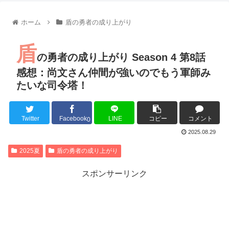
【朗報】齋藤飛鳥、前屈みで完全に見えてる動画が拡散されて
【朗報】MEGUMIさん(44)「グラドル時代にSNSがあったら
ホーム
盾の勇者の成り上がり
『進撃の巨人』で一番面白いところってｗｗｗｗｗ
【画像】スト6女キャラの水着がエッチwwwwwwwwwwwwwww
盾
るろうに剣心 -明治剣客浪漫譚- 京都動乱 第33話の感想
の勇者の成り上がり Season 4 第8話
同盟、帝国、フェザーン。生まれるなら何処がいいか問題！
感想：尚文さん仲間が強いのでもう軍師み
たいな司令塔！
Twitter
Facebook
LINE
コピー
コメント
Powered by livedoor 相互RSS
0
2025.08.29
2025夏
盾の勇者の成り上がり
スポンサーリンク