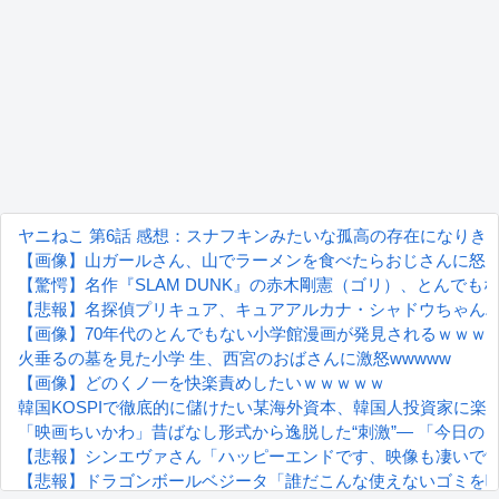
ヤニねこ 第6話 感想：スナフキンみたいな孤高の存在になりき
【画像】山ガールさん、山でラーメンを食べたらおじさんに怒
【驚愕】名作『SLAM DUNK』の赤木剛憲（ゴリ）、とんで
【悲報】名探偵プリキュア、キュアアルカナ・シャドウちゃん
【画像】70年代のとんでもない小学館漫画が発見されるｗｗｗ
火垂るの墓を見た小学 生、西宮のおばさんに激怒wwwww
【画像】どのくノ一を快楽責めしたいｗｗｗｗｗ
韓国KOSPIで徹底的に儲けたい某海外資本、韓国人投資家に楽
「映画ちいかわ」昔ばなし形式から逸脱した“刺激”― 「今日の日
【悲報】シンエヴァさん「ハッピーエンドです、映像も凄いで
【悲報】ドラゴンボールベジータ「誰だこんな使えないゴミを