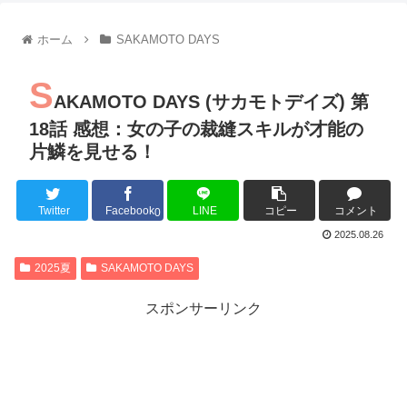
【朗報】齋藤飛鳥、前屈みで完全に見えてる動画が拡散されて
【朗報】MEGUMIさん(44)「グラドル時代にSNSがあったら
ホーム
SAKAMOTO DAYS
『進撃の巨人』で一番面白いところってｗｗｗｗｗ
【画像】スト6女キャラの水着がエッチwwwwwwwwwwwwwww
S
るろうに剣心 -明治剣客浪漫譚- 京都動乱 第33話の感想
AKAMOTO DAYS (サカモトデイズ) 第
同盟、帝国、フェザーン。生まれるなら何処がいいか問題！
18話 感想：女の子の裁縫スキルが才能の
片鱗を見せる！
Twitter
Facebook
LINE
コピー
コメント
Powered by livedoor 相互RSS
0
2025.08.26
2025夏
SAKAMOTO DAYS
スポンサーリンク