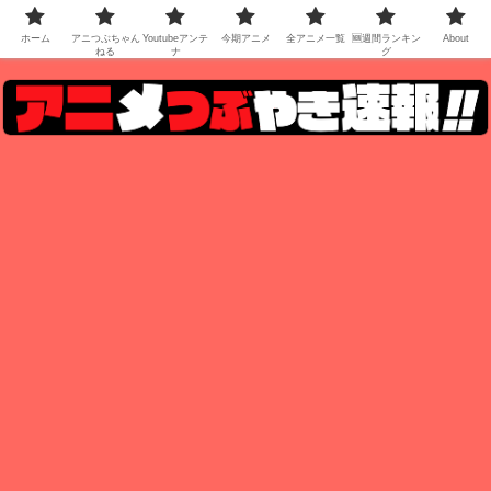
ホーム
アニつぶちゃん
Youtubeアンテ
今期アニメ
全アニメ一覧
🆕週間ランキン
About
ねる
ナ
グ