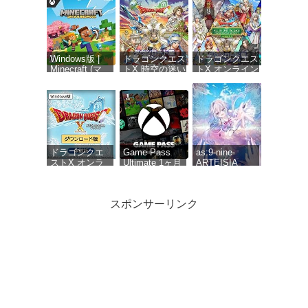
Windows版 |
ドラゴンクエス
ドラゴンクエス
Minecraft (マ
トX 時空の迷い
トX オンライン
インクラフト):
子たち オンラ
オールインワン
Java &
イン
パッケージ
Bedrock
【Amazon.co.jp
version 1-
Edition | オン
限定】お役立ち
8【Amazon.co.jp
ラインコード
アイテムセット
限定】お役立ち
版
配信 |ダウンロ
アイテムセット
ード版
【購入特典】ゲ
ーム内アイテム
ドラゴンクエ
Game Pass
as:9-nine-
「黄金の花びら
ストX オンラ
Ultimate 1ヶ月
ARTEISIA
×10個」 配信 |ダ
イン 無料体験
(Xbox Series
ウンロード版
版[ダウンロー
X|S, Windows,
ド]
Cloud Gaming
スポンサーリンク
Devices, Xbox
One)|オンライ
ンコード版
Polymega コ
Polymega コ
anemoi 初回限
レクション
レクション
定版
Vol.17
Vol.18 RIVAL
GUNBIRD ポ
TURF! ポリメ
リメガ専用ゲ
ガ専用ゲーム
ームソフト 9
ソフト 6タイ
タイトル収録
トル収録