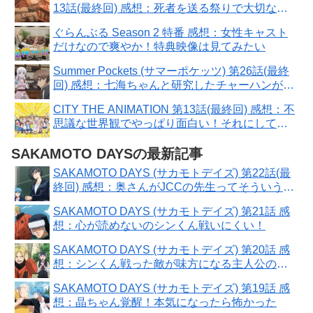
13話(最終回) 感想：死者を送る祭りで大切な本
に出会えた！
ぐらんぶる Season 2 特番 感想：女性キャスト
だけなので爽やか！特典映像は見てみたい
Summer Pockets (サマーポケッツ) 第26話(最終
回) 感想：七海ちゃんと研究したチャーハンが運
命を切り開く！
CITY THE ANIMATION 第13話(最終回) 感想：不
思議な世界観でやっぱり面白い！それにしても
よく動く！
SAKAMOTO DAYSの最新記事
SAKAMOTO DAYS (サカモトデイズ) 第22話(最
終回) 感想：奥さんがJCCの先生ってそういう事
なのね！
SAKAMOTO DAYS (サカモトデイズ) 第21話 感
想：心が読めないのシンくん戦いにくい！
SAKAMOTO DAYS (サカモトデイズ) 第20話 感
想：シンくん戦った敵が味方になる主人公の風
格！
SAKAMOTO DAYS (サカモトデイズ) 第19話 感
想：晶ちゃん覚醒！本気になったら怖かった