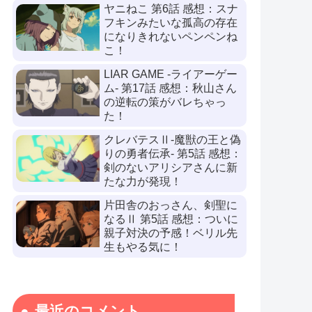
ヤニねこ 第6話 感想：スナ
フキンみたいな孤高の存在
になりきれないペンペンね
こ！
LIAR GAME -ライアーゲー
ム- 第17話 感想：秋山さん
の逆転の策がバレちゃっ
た！
クレバテスⅡ-魔獣の王と偽
りの勇者伝承- 第5話 感想：
剣のないアリシアさんに新
たな力が発現！
片田舎のおっさん、剣聖に
なるⅡ 第5話 感想：ついに
親子対決の予感！ベリル先
生もやる気に！
最近のコメント