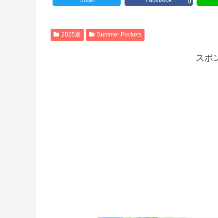
Twitter
Facebook
0
2025夏
Summer Pockets
スポ