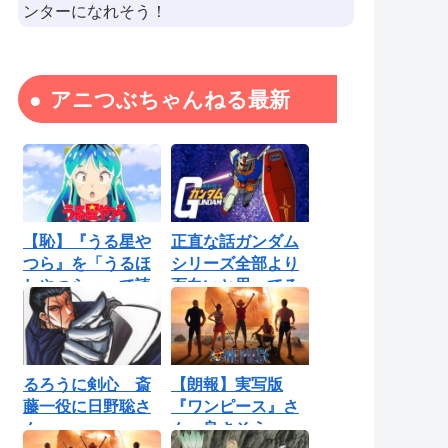
ンターになれそう！
アニつぶちゃんねる最新
【恥】『うる星や
正直な話ガンダム
つら』を「うるほ
シリーズ全部より
しやつら」って読
面白いと思ってる
んでたわ…勘...
ロボットアニ...
るろうに剣心 斎
【朗報】実写版
藤一役に日野聡さ
『ワンピース』さ
ん
ん、良さそう