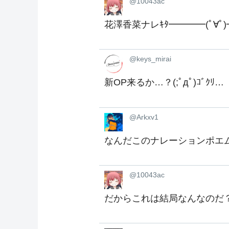
@10043ac
花澤香菜ナレｷﾀ━━━━(ﾟ∀ﾟ)
@keys_mirai
新OP来るか…？(;ﾟдﾟ)ｺﾞｸﾘ…
@Arkxv1
なんだこのナレーションポエ
@10043ac
だからこれは結局なんなのだ