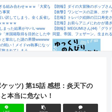
すぎる組み合わせｗｗｗ「大変なことに…」
【朗報】ダイの大冒険のポップさ
う事実
【衝撃】ワンピースの正体、ガチ
言い訳してしまう。全く反省してないと話題に
【悲報】トレパク絵師の江口寿史
ｗｗｗｗｗ
【悲報】お前らアニメにわかが過
しまった結果がヤバいwww
【朗報】MEGUMIさん(44)「
令「米国籍取得を目的とした中国人らを排除する」
同盟、帝国、フェザーン。生まれ
と輩出した謎の界隈wwwww
士の戦い！メイドvs執事になってる！
拡散されてしまう…
wwwwwwwww
Powered by livedoor 相互RS
感想
マーポケッツ) 第15話 感想：炎天下の
いと本当に危ない！