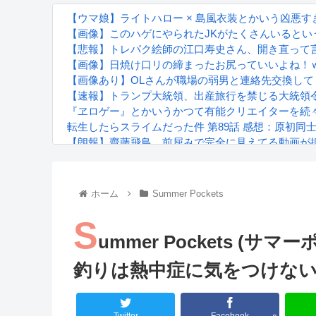
【ウマ娘】ライトハロー × 島風衣装とかいう凶悪
【画像】このハゲにやられたJKがたくさんいるとい
【悲報】トレパク絵師の江口寿史さん、開き直って
【画像】日焼け口リの締まったお尻っていいよね！
【画像あり】OLさんが職場の弱男と連絡先交換して
【速報】トランプ大統領、出産旅行を禁じる大統領
『ヱロゲー』とかいうかつて有能クリエイターを続々
転生したらスライムだった件 第89話 感想：原初同
【朗報】齋藤飛鳥、前屈みで完全に見えてる動画が
『進撃の巨人』で一番面白いところってｗｗｗｗｗ
【画像】スト6女キャラの水着がエッチwwwwwwwww
るろうに剣心 -明治剣客浪漫譚- 京都動乱 第33話の
ホーム
Summer Pockets
S
ummer Pockets (サ
釣りは熱中症に気をつけな
Powered by livedoor 相互RSS