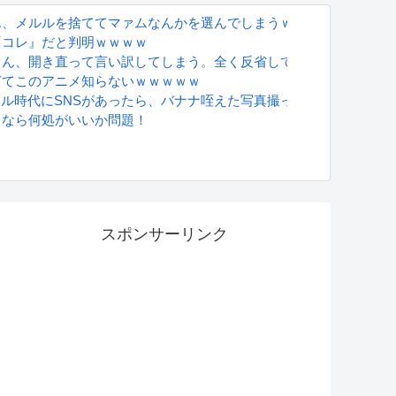
ん、メルルを捨ててマァムなんかを選んでしまうｗｗｗ
『コレ』だと判明ｗｗｗｗ
さん、開き直って言い訳してしまう。全く反省してないと話題に
ぎてこのアニメ知らないｗｗｗｗｗ
グラドル時代にSNSがあったら、バナナ咥えた写真撮ってたと思う」
るなら何処がいいか問題！
S
スポンサーリンク