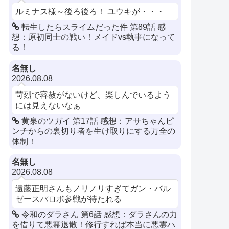
ルミナス様～後ろ後ろ！ ユウキが・・・
転生したらスライムだった件 第89話 感
想：原初同士の戦い！メイドvs執事になって
る！
名無し
2026.08.08
苛烈で容赦がないけど、楽しんでいるよう
には見えないなぁ
黄泉のツガイ 第17話 感想：アサちゃんピ
ンチからの裏切り者を生け取りにする万全の
体制！
名無し
2026.08.08
遠藤正明さんもノリノリすぎてガン・バル
ゼースパロボ参戦が待たれる
令和のダラさん 第6話 感想：ダラさんの力
を借りて悪霊退散！修行すれば本当に悪霊ハ