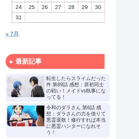
24
25
26
27
28
29
30
31
« 7月
最新記事
転生したらスライムだった
件 第89話 感想：原初同士
の戦い！メイドvs執事にな
ってる！
令和のダラさん 第6話 感
想：ダラさんの力を借りて
悪霊退散！修行すれば本当
に悪霊ハンターになれそ
う！