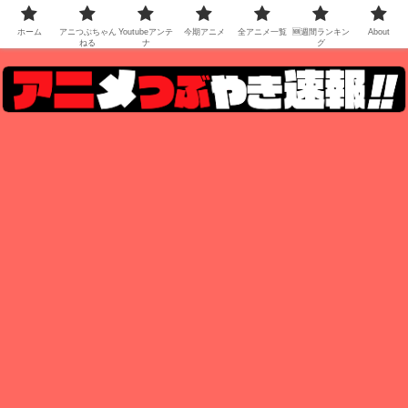
ホーム
アニつぶちゃん
Youtubeアンテ
今期アニメ
全アニメ一覧
🆕週間ランキン
About
ねる
ナ
グ