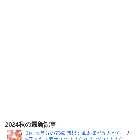
PARTIIデジタ
イドルクラブ
定版）
ルリマスター
Bloom Garden
版 [DVD]【想
Party Blu-ray
い出のアニメ
赤い熊さん限
ライブラリー
定特典：ティ
第3集】
ザービジュア
あたしンち 第
ル使用ジグソ
1集 [レンタル
ーパズル（A4
落ち] 全26巻セ
サイズ・104ピ
ット [マーケッ
ース）
トプレイス
DVDセット商
品]
2024秋の最新記事
映画 五等分の花嫁 感想：風太郎が五人から一人
を選んだ！夢オチのようなそうでないような