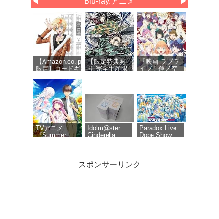
◀
Blu-ray:アニメ
▶
【Amazon.co.jp
【限定特典あ
『映画 ラブラ
限定】コードギ
り 完全生産限
イブ！蓮ノ空
アス 奪還のロ
定版 Blu-ray】
女学院スクー
ゼ Blu-ray
劇場版 無限城
ルアイドルク
BOX（特装限定
編 第一章 猗窩
ラブ Bloom
版） (オリジナ
座再来 (Blu-
Garden
ル特典 新規描
ray)＋特典：ク
Party』Blu-
き下ろしイラス
リアポスタ
ray（特装限定
ト(ロゼ＆アッ
ー、缶バッジ
版）
シュ)使用三方
セット(描き下
TVアニメ
Idolm@ster
Paradox Live
背収納ケース)
ろしイラスト
『Summer
Cinderella
Dope Show
A)、色紙付き
Pockets』Blu-
Girls 6th Live
2026 Blu-ray
ray BOX 下巻
Merry-go-
[Blu-ray]
roundome!!!
スポンサーリンク
タツノコプロ
【オリ特付】
コードギアス
創立50周年記
映画 ラブライ
奪還のロゼ
念 ポールのミ
ブ!蓮ノ空女学
Blu-ray
ラクル大作戦
院スクールア
BOX（特装限