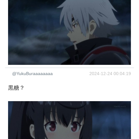
@YukuBuraaaaaaaa
2024-12-24 00:04:19
黒糖？