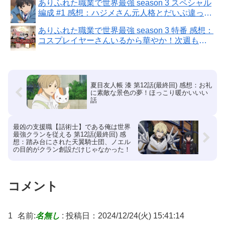
ありふれた職業で世界最強 season 3 スペシャル
編成 #1 感想：ハジメさん元人格とだいぶ違って
る！
ありふれた職業で世界最強 season 3 特番 感想：
コスプレイヤーさんいるから華やか！次週も放
送あるの嬉しい！
夏目友人帳 漆 第12話(最終回) 感想：お礼
に素敵な景色の夢！ほっこり暖かいいい
話
最凶の支援職【話術士】である俺は世界
最強クランを従える 第12話(最終回) 感
想：踏み台にされた天翼騎士団、ノエル
の目的がクラン創設だけじゃなかった！
コメント
1
名前:
名無し
:
投稿日：2024/12/24(火) 15:41:14