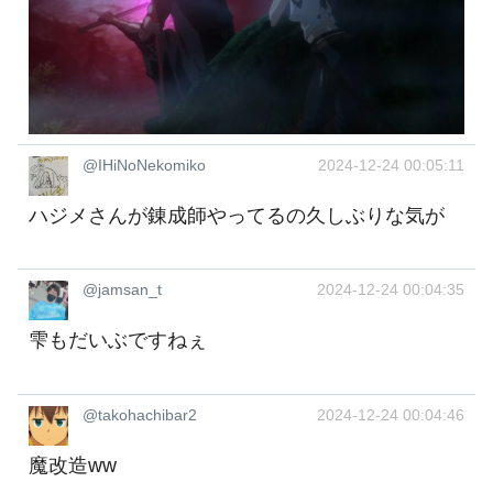
@IHiNoNekomiko
2024-12-24 00:05:11
ハジメさんが錬成師やってるの久しぶりな気が
@jamsan_t
2024-12-24 00:04:35
雫もだいぶですねぇ
@takohachibar2
2024-12-24 00:04:46
魔改造ww