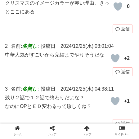
クリスマスのイメージカラーが赤い理由、きっ
0
とここにある
返信
2
名前:
名無し
:
投稿日：2024/12/25(水) 03:01:04
中華人気がすごいから完結までやりそうだな
+2
返信
3
名前:
名無し
:
投稿日：2024/12/25(水) 04:38:11
残り２話で１２話で終わりだよな？
+1
なのにОPとＥＤ変わるって珍しくね？
返信
ホーム
シェア
トップ
サイドバー