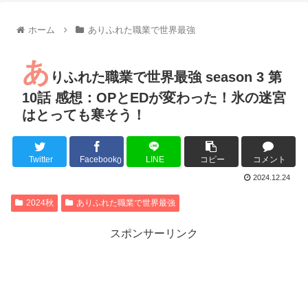
【朗報】齋藤飛鳥、前屈みで完全に見えてる動画が拡散されて
【朗報】MEGUMIさん(44)「グラドル時代にSNSがあったら
ホーム
ありふれた職業で世界最強
『進撃の巨人』で一番面白いところってｗｗｗｗｗ
【画像】スト6女キャラの水着がエッチwwwwwwwwwwwwwww
あ
るろうに剣心 -明治剣客浪漫譚- 京都動乱 第33話の感想
りふれた職業で世界最強 season 3 第
同盟、帝国、フェザーン。生まれるなら何処がいいか問題！
10話 感想：OPとEDが変わった！氷の迷宮
はとっても寒そう！
Twitter
Facebook
LINE
コピー
コメント
Powered by livedoor 相互RSS
0
2024.12.24
2024秋
ありふれた職業で世界最強
スポンサーリンク