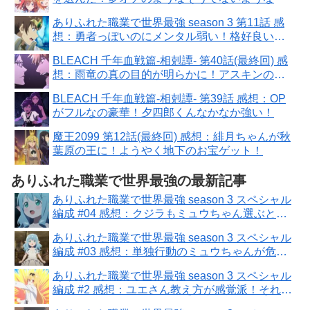
ありふれた職業で世界最強 season 3 第11話 感
想：勇者っぽいのにメンタル弱い！格好良いと
こ見てみたい！
BLEACH 千年血戦篇-相剋譚- 第40話(最終回) 感
想：雨竜の真の目的が明らかに！アスキンのお
まけコーナー温度差すごい
BLEACH 千年血戦篇-相剋譚- 第39話 感想：OP
がフルなの豪華！夕四郎くんなかなか強い！
魔王2099 第12話(最終回) 感想：緋月ちゃんが秋
葉原の王に！ようやく地下のお宝ゲット！
ありふれた職業で世界最強の最新記事
ありふれた職業で世界最強 season 3 スペシャル
編成 #04 感想：クジラもミュウちゃん選ぶとは
わかってる！
ありふれた職業で世界最強 season 3 スペシャル
編成 #03 感想：単独行動のミュウちゃんが危な
い！助けてくれた人達誰だっけ！
ありふれた職業で世界最強 season 3 スペシャル
編成 #2 感想：ユエさん教え方が感覚派！それで
も適合する人がいたとは