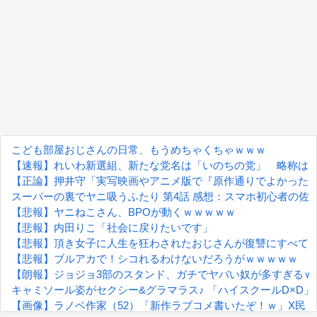
こども部屋おじさんの日常、もうめちゃくちゃｗｗｗ
【速報】れいわ新選組、新たな党名は「いのちの党」 略称は
【正論】押井守「実写映画やアニメ版で『原作通りでよかった
スーパーの裏でヤニ吸うふたり 第4話 感想：スマホ初心者の
【悲報】ヤニねこさん、BPOが動くｗｗｗｗｗ
【悲報】内田りこ「社会に戻りたいです」
【悲報】頂き女子に人生を狂わされたおじさんが復讐にすべて
【悲報】ブルアカで！シコれるわけないだろうがｗｗｗｗｗ
【朗報】ジョジョ3部のスタンド、ガチでヤバい奴が多すぎるｗ
キャミソール姿がセクシー&グラマラス♪ 「ハイスクールD×D
【画像】ラノベ作家（52）「新作ラブコメ書いたぞ！ｗ」X民